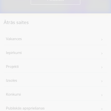
Kājene
Ātrās saites
Vakances
Iepirkumi
Projekti
Izsoles
Konkursi
Publiskās apspriešanas