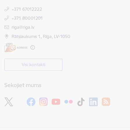
+371 67012222
+371 80001201
E-pasts:
riga@riga.lv
Rātslaukums 1, Rīga, LV-1050
Visi kontakti
Sekojiet mums