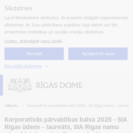
Pāriet uz lapas saturu
Sīkdatnes
Spied
lai meklētu
Enter
Lai šī tīmekļvietne darbotos, tā izmanto obligāti nepieciešamās
sīkdatnes. Ar Jūsu piekrišanu papildus šajā vietnē var tikt
izmantotas statistikas un sociālo mediju sīkdatnes.
Lūdzu, atzīmējiet savu izvēli:
Noraidīt
Apstiprināt visas
Pārvaldīt sīkdatnes
Sākums
Korporatīvās pārvaldības balva 2025 - SIA Rīgas ūdens – laureāts
Korporatīvās pārvaldības balva 2025 - SIA
Rīgas ūdens – laureāts, SIA Rīgas namu