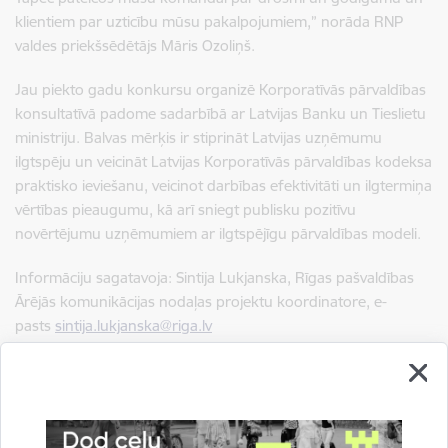
klientiem par uzticību mūsu pakalpojumiem,” norāda RNP
valdes priekšsēdētājs Māris Ozoliņš.
Jau piekto gadu konkursu organizē Korporatīvās pārvaldības
konsultatīvā padome sadarbībā ar Latvijas Banku un Tieslietu
ministriju. Balvas mērķis ir stiprināt Latvijas uzņēmumu
ilgtspēju un veicināt Latvijas Korporatīvās pārvaldības kodeksa
praktisko ieviešanu, veicinot darbības efektivitāti un ilgtermiņa
vērtības pieaugumu, kā arī sniegt publisku pozitīvu
novērtējumu uzņēmumiem ar ilgtspējīgu pārvaldības modeli.
Informāciju sagatavoja: Sintija Lukjanska, Rīgas pašvaldības
Ārējās komunikācijas nodaļas projektu koordinatore, e-
pasts
sintija.lukjanska@riga.lv
Autors:
Rīgas pašvaldības Komunikācijas pārvaldes Ārējās
komunikācijas nodaļa