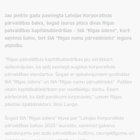
Jau piekto gadu pasniegta Latvijas Korporatīvās
pārvaldības balva, šogad laurus plūca divas Rīgas
pašvaldības kapitālsabiedrības – SIA “Rīgas ūdens”, kurš
saņēma balvu, bet SIA “Rīgas namu pārvaldnieks” ieguva
atzinību.
"Rīgas pašvaldības kapitālsabiedrības jau vairākkārt
apliecinājušas, ka spēj sasniegt augstus korporatīvās
pārvaldības standartus. Šogad ar apbalvojumiem godinātas
SIA ”Rīgas ūdens” un SIA “Rīgas namu pārvaldnieks”. Paldies
visām kapitālsabiedrībām par neatlaidīgu darbu. Esam
pārliecināti, ka šādi panākumi turpināsies,” uzsver Rīgas
pilsētas izpilddirektors Jānis Lange.
Šogad SIA “Rīgas ūdens” kļuva par “Latvijas Korporatīvās
pārvaldības balvas 2025” laureātu, saņemot galveno
apbalvojumu par izcilu pārvaldības kultūru, caurspīdīgumu un