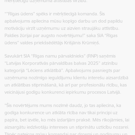
mērķtiecīgu uzņēmuma attīstības virzību.
“”Rīgas ūdens” spēks ir mērķtiecīgā komanda. Šis
apbalvojums apliecina mūsu kopīgo darbu un dod papildu
motivāciju virzīt uzņēmumu uz aizvien straujāku attīstību.
Paldies žūrijai par augsto novērtējumu!” saka SIA “Rīgas
ūdens” valdes priekšsēdētājs Krišjānis Krūmiņš.
Savukārt SIA “Rīgas namu pārvaldnieks” (RNP) saņēmis
“Latvijas Korporatīvās pārvaldības balvas 2025” atzinību
kategorijā “Lēciens atklātībā”. Apbalvojums pasniegts par
uzņēmuma nozīmīgo ieguldījumu klientu interešu aizsardzībā
un atklātības stiprināšanā, kā arī par profesionālu rīcību, kas
veicinājusi godīgu konkurenci iepirkumu procesos Latvijā.
“Šis novērtējums mums nozīmē daudz, jo tas apliecina, ka
godīga konkurence un atklāta rīcība nav tikai principi uz
papīra, bet izvēle, ko mēs izdarījām praksē. Mēs rīkojāmies, lai
aizsargātu iedzīvotāju intereses un stiprinātu uzticību nozarei.
Tāpēc pateicos mūsu komandai par drosmi un godīgumu un