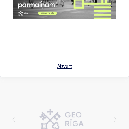
Saistītas tēmas
Aktualitātes:
Pašvaldībā
Uzņēmējdarbība
Drukāt lapu
Dalīties
Aizvērt