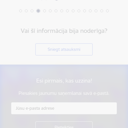
Vai šī informācija bija noderīga?
Sniegt atsauksmi
Esi pirmais, kas uzzina!
Piesakies jaunumu saņemšanai savā e-pastā.