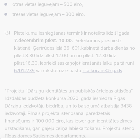
otrās vietas ieguvējam – 500 eiro;
trešās vietas ieguvējam – 300 eiro.
Pieteikumu iesniegšanas termiņš ir noteikts līdz šī gada
7.decembrim plkst. 10.00.
Pieteikumus jāiesniedz
klātienē, Ģertrūdes ielā 36, 601.kabinetā darba dienās no
plkst.8.30 līdz plkst.12.00 un no plkst. 12.30 līdz
plkst.16.30, iepriekš saskaņojot ierašanās laiku pa tālruni
67012739
vai rakstot uz e-pastu
rita.kocane@riga.lv
.
*Projektu “Dārziņu identitātes un publiskās ārtelpas attīstība”
līdzdalības budžeta konkursā 2020. gadā iesniedza Rīgas
Dārziņu iedzīvotāju biedrība, un to balsojumā atbalstīja 3438
iedzīvotāji. Pilnais projekta īstenošanai paredzētais
finansējums ir 100 000 eiro, kas ietver gan identitātes zīmes
uzstādīšanu, gan gājēju celiņa labiekārtošanu. Projektu īsteno
Rīgas domes Satiksmes departaments.