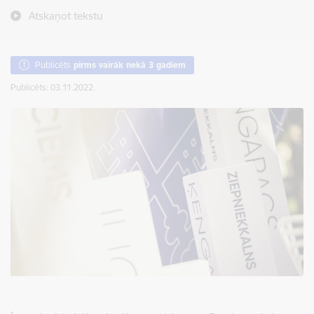
Atskaņot tekstu
Publicēts
pirms vairāk nekā 3 gadiem
Publicēts: 03.11.2022.