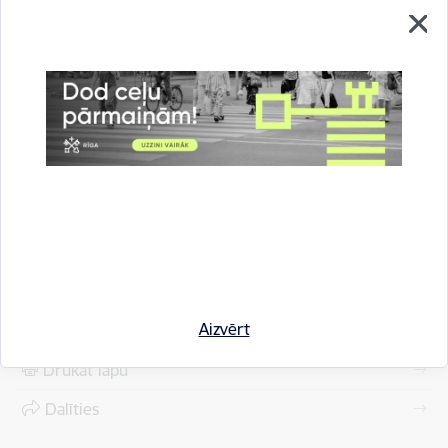
Informāciju sagatavoja: Edīte Matuseviča, Rīgas domes
Komunikācijas pārvaldes Ārējās komunikācijas nodaļas
projektu koordinatore, e-pasts:
edite.matusevica@riga.lv
Autors:
Rīgas domes Komunikācijas pārvalde
Saistītas tēmas
Aktualitātes:
Informācija medijiem
Apkaimēs
Pilsētā un sabiedrībā
Aizvērt
Drukāt lapu
Dalīties