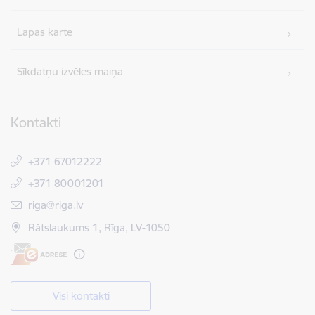
Lapas karte
Sīkdatņu izvēles maiņa
Kontakti
+371 67012222
+371 80001201
E-pasts:
riga@riga.lv
Rātslaukums 1, Rīga, LV-1050
Visi kontakti