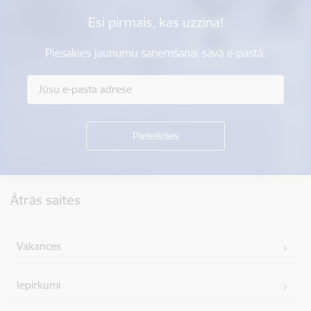
Esi pirmais, kas uzzina!
Piesakies jaunumu saņemšanai savā e-pastā.
Kājene
Ātrās saites
Vakances
Iepirkumi