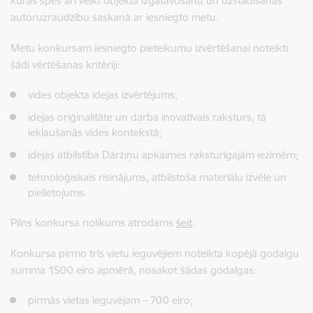
kuras spēs arī veikt objekta izgatavošanu un uzstādīšanas
autoruzraudzību saskaņā ar iesniegto metu.
Metu konkursam iesniegto pieteikumu izvērtēšanai noteikti
šādi vērtēšanas kritēriji:
vides objekta idejas izvērtējums;
idejas oriģinalitāte un darba inovatīvais raksturs, tā
iekļaušanās vides kontekstā;
idejas atbilstība Dārziņu apkaimes raksturīgajām iezīmēm;
tehnoloģiskais risinājums, atbilstoša materiālu izvēle un
pielietojums.
Pilns konkursa nolikums atrodams
šeit
.
Konkursa pirmo trīs vietu ieguvējiem noteikta kopējā godalgu
summa 1500 eiro apmērā, nosakot šādas godalgas:
pirmās vietas ieguvējam – 700 eiro;