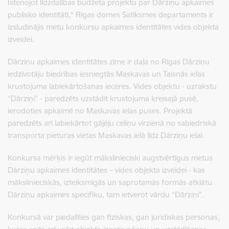
Īstenojot līdzdalības budžeta projektu par Dārziņu apkaimes
publisko identitāti,* Rīgas domes Satiksmes departaments ir
izsludinājis metu konkursu apkaimes identitātes vides objekta
izveidei.
Dārziņu apkaimes identitātes zīme ir daļa no Rīgas Dārziņu
iedzīvotāju biedrības iesniegtās Maskavas un Taisnās ielas
krustojuma labiekārtošanas ieceres. Vides objektu - uzrakstu
“Dārziņi” - paredzēts uzstādīt krustojuma kreisajā pusē,
ierodoties apkaimē no Maskavas ielas puses. Projektā
paredzēts arī labiekārtot gājēju celiņu virzienā no sabiedriskā
transporta pieturas vietas Maskavas ielā līdz Dārziņu ielai.
Konkursa mērķis ir iegūt mākslinieciski augstvērtīgus metus
Dārziņu apkaimes identitātes – vides objekta izveidei - kas
mākslinieciskās, izteiksmīgās un saprotamās formās atklātu
Dārziņu apkaimes specifiku, tam ietverot vārdu “Dārziņi”.
Konkursā var piedalīties gan fiziskas, gan juridiskas personas,