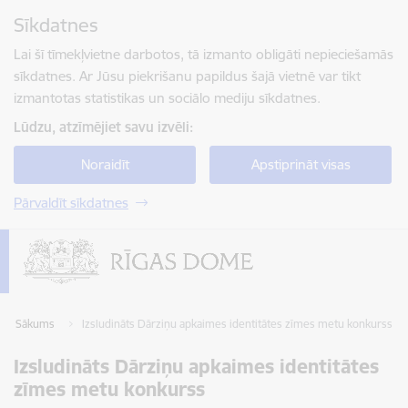
Pāriet uz lapas saturu
Sīkdatnes
Spied
lai meklētu
Enter
Lai šī tīmekļvietne darbotos, tā izmanto obligāti nepieciešamās
sīkdatnes. Ar Jūsu piekrišanu papildus šajā vietnē var tikt
izmantotas statistikas un sociālo mediju sīkdatnes.
Lūdzu, atzīmējiet savu izvēli:
Noraidīt
Apstiprināt visas
Pārvaldīt sīkdatnes
Sākums
Izsludināts Dārziņu apkaimes identitātes zīmes metu konkurss
Izsludināts Dārziņu apkaimes identitātes
zīmes metu konkurss