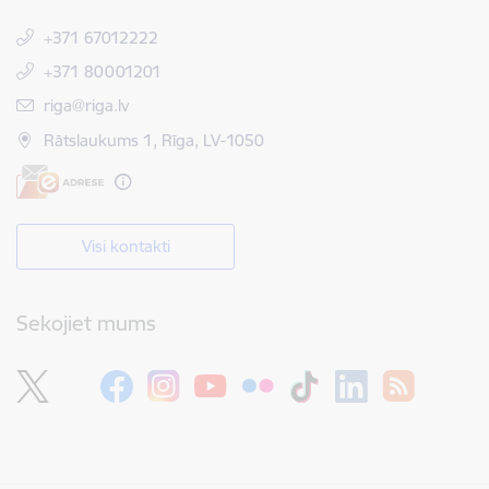
+371 67012222
+371 80001201
E-pasts:
riga@riga.lv
Rātslaukums 1, Rīga, LV-1050
Visi kontakti
Sekojiet mums