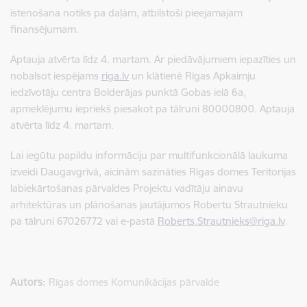
īstenošana notiks pa daļām, atbilstoši pieejamajam
finansējumam.
Aptauja atvērta līdz 4. martam. Ar piedāvājumiem iepazīties un
nobalsot iespējams
riga.lv
un klātienē Rīgas Apkaimju
iedzīvotāju centra Bolderājas punktā Gobas ielā 6a,
apmeklējumu iepriekš piesakot pa tālruni 80000800. Aptauja
atvērta līdz 4. martam.
Lai iegūtu papildu informāciju par multifunkcionālā laukuma
izveidi Daugavgrīvā, aicinām sazināties Rīgas domes Teritorijas
labiekārtošanas pārvaldes Projektu vadītāju ainavu
arhitektūras un plānošanas jautājumos Robertu Strautnieku
pa tālruni 67026772 vai e-pastā
Roberts.Strautnieks@riga.lv
.
Autors:
Rīgas domes Komunikācijas pārvalde