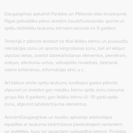
Daugavgrīvas apkaimē Parādes un Plēksnes ielas krustojumā
Rīgas pašvaldība plāno izveidot daudzfunkcionālu sporta un
spēļu/aktivitāšu laukumu bērniem vecumā no 8 gadiem.
Teritorijā ir plānots izveidot ne tikai lielāku bērnu un pusaudžu
rekreācijas zonu un sporta/vingrošanas zonu, bet arī iekļaut
atpūtas vietas, izvietot labiekārtošanas elementus, piemēram,
soliņus, atkritumu urnas, velosipēdu novietnes, dzeramā
ūdens brīvkrānus, informācijas zīmi, u.c.
Arī blakus esošo spēļu laukumu tuvākajos gados plānots
atjaunot un izveidot gan mazāku bērnu spēļu zonu (vecuma
grupa līdz 4 gadiem), gan lielāku bērnu (4 -10 gadi) spēļu
zonu, atjaunot labiekārtojuma elementus.
AicināmDaugavgrīvas un tuvāko apkaimju iedzīvotājus
iepazīties ar laukuma iekārtošanai piedāvātajiem variantiem
un izvēlēties, kuru no variantiem pašvaldībai īstenot. Projekta