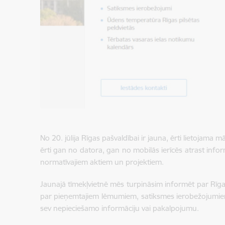
No 20. jūlija Rīgas pašvaldībai ir jauna, ērti lietojama m
ērti gan no datora, gan no mobilās ierīcēs atrast inf
normatīvajiem aktiem un projektiem.
Jaunajā tīmekļvietnē mēs turpināsim informēt par Rīga
par pieņemtajiem lēmumiem, satiksmes ierobežojumiem, 
sev nepieciešamo informāciju vai pakalpojumu.