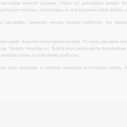
kancelejas īstenotā projekta “Valsts un pašvaldības iestāžu tīm
rincipiem veidotas, mūsdienīgas un ērti lietojamas valsts iestāžu
tņu pārvaldību, izveidojot vienoto intuitīvo platformu, kas pie
lotprojektā. Kopumā pilotprojektā piedalās 13 valsts pārvaldes iest
ija, Tieslietu ministrija u.c. Šobrīd visas pilotprojekta tīmekļvietnes
 iestādes pāries uz centralizēto platformu.
ja ciešā sadarbībā ar Iekšlietu ministrijas Informācijas centru, 