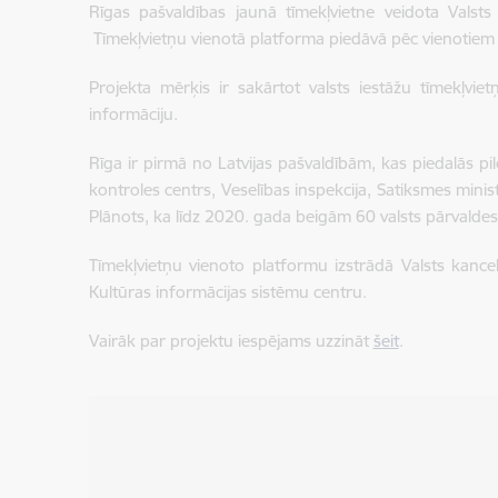
Rīgas pašvaldības jaunā tīmekļvietne veidota Valsts 
Tīmekļvietņu vienotā platforma piedāvā pēc vienotiem p
Projekta mērķis ir sakārtot valsts iestāžu tīmekļvie
informāciju.
Rīga ir pirmā no Latvijas pašvaldībām, kas piedalās pi
kontroles centrs, Veselības inspekcija, Satiksmes ministr
Plānots, ka līdz 2020. gada beigām 60 valsts pārvaldes
Tīmekļvietņu vienoto platformu izstrādā Valsts kancele
Kultūras informācijas sistēmu centru.
Vairāk par projektu iespējams uzzināt
šeit
.