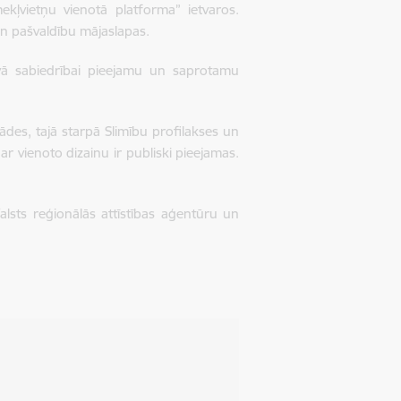
ekļvietņu vienotā platforma” ietvaros.
 un pašvaldību mājaslapas.
dāvā sabiedrībai pieejamu un saprotamu
ādes, tajā starpā Slimību profilakses un
 ar vienoto dizainu ir publiski pieejamas.
Valsts reģionālās attīstības aģentūru un