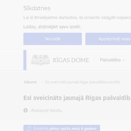
Pāriet uz lapas saturu
Sīkdatnes
Lai šī tīmekļvietne darbotos, tā izmanto obligāti nepiec
Lūdzu, atzīmējiet savu izvēli:
Noraidīt
Apstiprināt visas
Pašvaldība
Sākums
Esi sveicināts jaunajā Rīgas pašvaldības portālā!
Esi sveicināts jaunajā Rīgas pašvaldīb
Atskaņot tekstu
Publicēts
pirms vairāk nekā 6 gadiem