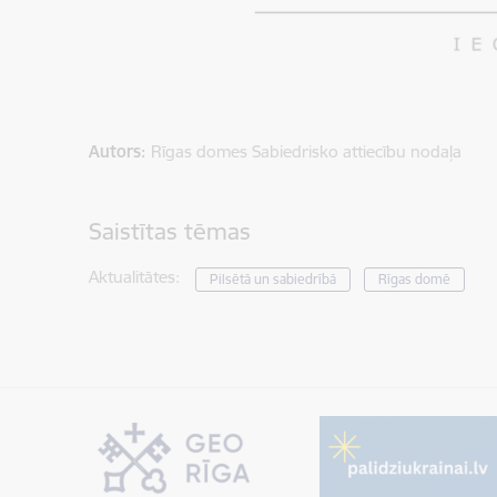
Autors:
Rīgas domes Sabiedrisko attiecību nodaļa
Saistītas tēmas
Aktualitātes:
Pilsētā un sabiedrībā
Rīgas domē