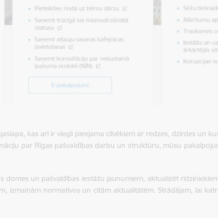
ājaslapa, kas arī ir viegli pieejama cilvēkiem ar redzes, dzirdes un k
ormāciju par Rīgas pašvaldības darbu un struktūru, mūsu pakalpojum
s domes un pašvaldības iestāžu jaunumiem, aktualizēt rīdziniekiem 
izmaiņām normatīvos un citām aktualitātēm. Strādājam, lai katrs 