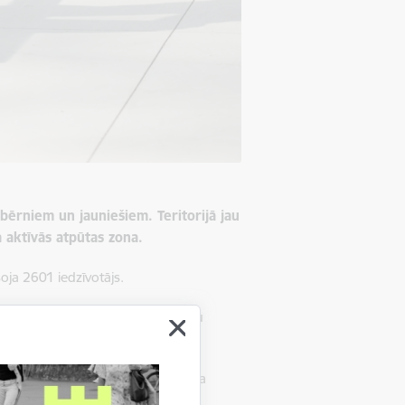
 bērniem un jauniešiem. Teritorijā jau
 aktīvās atpūtas zona.
oja 2601 iedzīvotājs.
rastruktūru dažādu prasmju līmeņu
otāji. Projektā šobrīd tiek izbūvēta
u velotrasi, kas piemērota dažāda