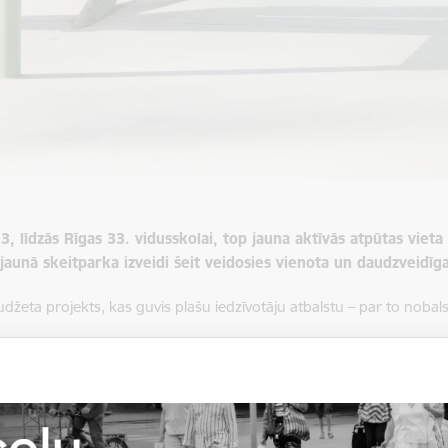
, līdzās Rīgas 33. vidusskolai, top jauna aktīvās atpūtas vieta
jaunā skeitparka izveidi šeit veidosies vienota un daudzveidīga
udžeta projekts, kas guvis plašu iedzīvotāju atbalstu – par to nobals
tona skeitparks aptuveni 300 m² platībā, nodrošinot piemērotu inf
udžeta projekts – “Bolderājas pumptrase”, par kuru balsoja 2379 iedzīv
es otrās kārtas izbūves darbi, kopā veidojot aptuveni 150 metru gar