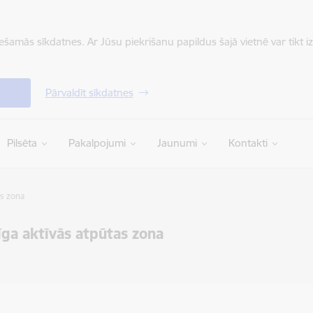
iešamās sīkdatnes. Ar Jūsu piekrišanu papildus šajā vietnē var tikt i
Pārvaldīt sīkdatnes
Pilsēta
Pakalpojumi
Jaunumi
Kontakti
as zona
ga aktīvās atpūtas zona