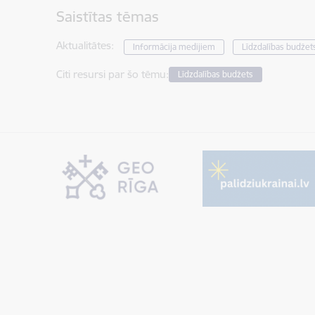
Saistītas tēmas
Aktualitātes:
Informācija medijiem
Līdzdalības budžet
Citi resursi par šo tēmu:
Līdzdalības budžets