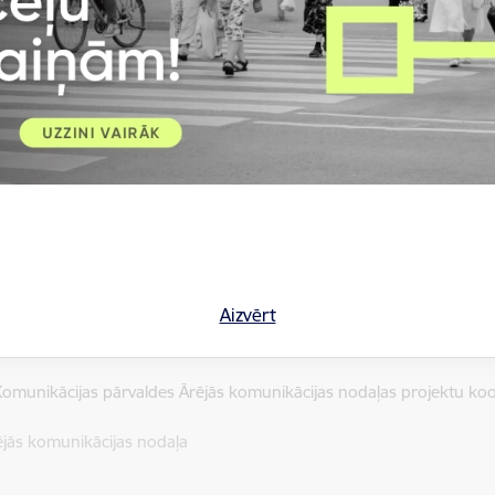
rtojumu, teritorijā tiks izbūvētas gājēju ietves un paredzēti dažādi l
 apgaismojums.
iegūs mūsdienīgu un daudzfunkcionālu infrastruktūru aktīvai atpūta
nfrastruktūrai, jo Bolderājā un tuvējās apkaimēs – Daugavgrīvā, Buļ
Aizvērt
iro ar PVN.
 Komunikācijas pārvaldes Ārējās komunikācijas nodaļas projektu koo
ējās komunikācijas nodaļa