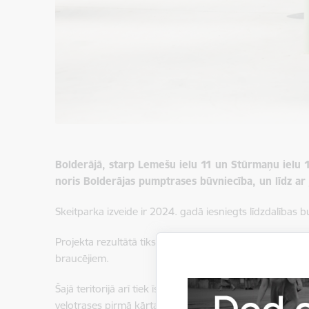
Bolderājā, starp Lemešu ielu 11 un Stūrmaņu ielu 13
noris Bolderājas pumptrases būvniecība, un līdz ar 
Skeitparka izveide ir 2024. gadā iesniegts līdzdalības b
Projekta rezultātā tiks izveidots daudzfunkcionāls be
braucējiem.
Šajā teritorijā arī tiek īstenots vēl viens līdzdalības b
velotrases pirmā kārta, bet drīzumā tiks sākti arī tras