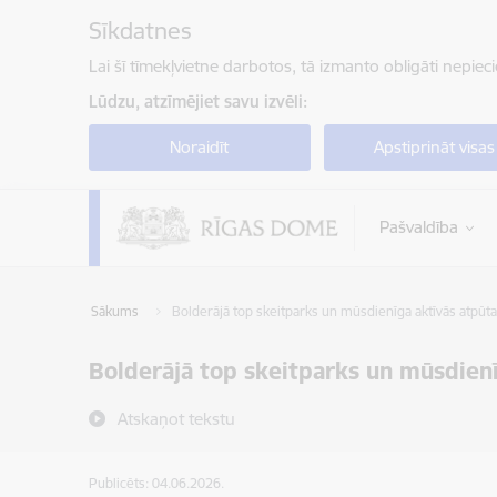
Pāriet uz lapas saturu
Sīkdatnes
Lai šī tīmekļvietne darbotos, tā izmanto obligāti nepiec
Lūdzu, atzīmējiet savu izvēli:
Noraidīt
Apstiprināt visas
Pašvaldība
Sākums
Bolderājā top skeitparks un mūsdienīga aktīvās atpūt
Bolderājā top skeitparks un mūsdienī
Atskaņot tekstu
Publicēts: 04.06.2026.