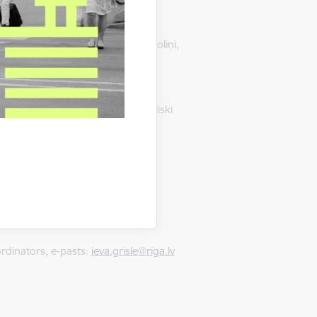
abiekārtojuma elementi, tostarp soliņi,
i brīvā dabā. Jaunā skeitparka un
ļos un Kleistos – šobrīd nav publiski
rdinators, e-pasts:
ieva.grisle@riga.lv