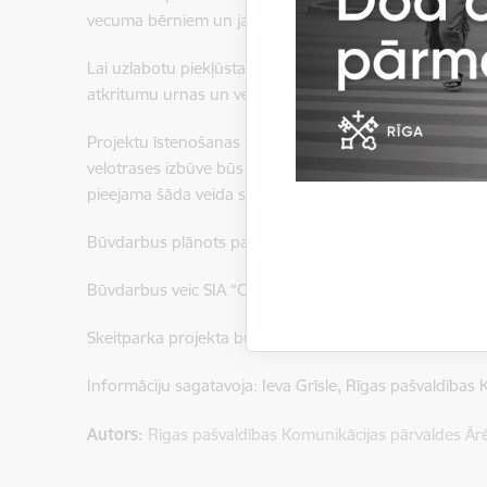
vecuma bērniem un jauniešiem.
Lai uzlabotu piekļūstamību un kopējo teritorijas labiekā
atkritumu urnas un velostatīvi, kā arī izbūvēts ārējais
Projektu īstenošanas rezultātā Bolderājas iedzīvotāji 
velotrases izbūve būs būtisks pienesums Rīgas sporta i
pieejama šāda veida sporta infrastruktūra.
Būvdarbus plānots pabeigt četru mēnešu laikā.
Būvdarbus veic SIA “City Playgrounds”.
Skeitparka projekta būvniecības izmaksas ir 146 274 e
Informāciju sagatavoja: Ieva Grīsle, Rīgas pašvaldības
Autors:
Rīgas pašvaldības Komunikācijas pārvaldes Ār