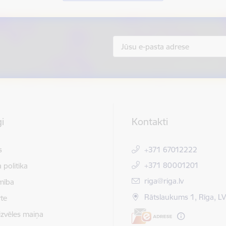
i
Kontakti
s
+371 67012222
+371 80001201
 politika
E-pasts:
riga@riga.lv
mība
Rātslaukums 1, Rīga, L
te
izvēles maiņa