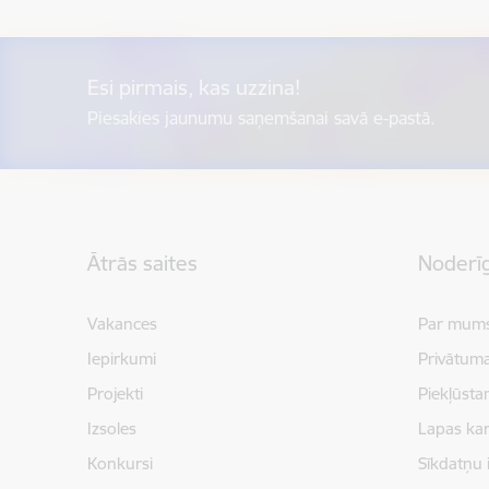
Esi pirmais, kas uzzina!
Piesakies jaunumu saņemšanai savā e-pastā.
Kājene
Ātrās saites
Noderīg
Vakances
Par mum
Iepirkumi
Privātuma
Projekti
Piekļūsta
Izsoles
Lapas kar
Konkursi
Sīkdatņu 