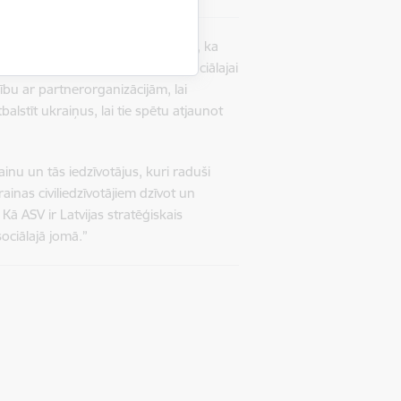
 40 000 ukraiņu bēgļu. Mēs ceram, ka
i un fiziskajai rehabilitācijai, sociālajai
bu ar partnerorganizācijām, lai
alstīt ukraiņus, lai tie spētu atjaunot
nu un tās iedzīvotājus, kuri raduši
ainas civiliedzīvotājiem dzīvot un
 Kā ASV ir Latvijas stratēģiskais
sociālajā jomā.”