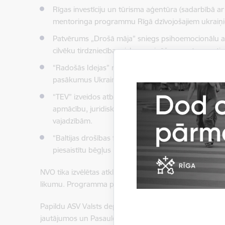
Rīgas investīciju un tūrisma aģentūra (sadarbībā ar
mentoringa programmu Rīgā dzīvojošajiem ukraiņ
Patvērums „Drošā māja” sniegs psihoemocionālu atb
cilvēku tirdzniecības risku mazināšanu, retraumatiz
“Radošās Idejas” nodrošinās profesionāli orientētu
pasākumus Ukrainas bēgļiem.
“TEV” izveidos atbalsta sistēmu Ukrainas bēgļiem un
apmācību, juridiskām konsultācijām, izglītību un ps
vajadzībām.
“Baltijas drošības fonds” nodrošinās angļu valodas
piesaistītu bēgļus informācijas telpai angļu valodā.
NVO tika izvēlētas atklātā konkursā, ko administrēja A
likumu. Programma palīdz risināt bezprecedenta bēgļu 
Papildu ASV Valsts departaments nodrošinās finansējum
jautājumos un Pasaules Veselības organizācijai, projektu