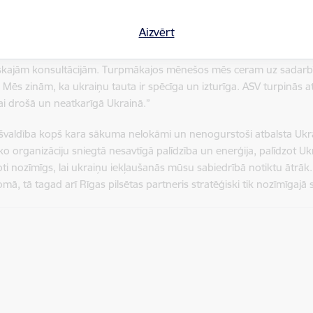
Aizvērt
ieši ir iedvesmojuši pasauli ar savu dāsnumu, uzņemot vairāk nekā
zpildīt kritiskos palīdzības sniegšanā bēgļiem, tostarp - psiholoģiskaja
idiskajām konsultācijām. Turpmākajos mēnešos mēs ceram uz sadarbī
Mēs zinām, ka ukraiņu tauta ir spēcīga un izturīga. ASV turpinās atb
vai drošā un neatkarīgā Ukrainā.”
ašvaldība kopš kara sākuma nelokāmi un nenogurstoši atbalsta Ukrai
ko organizāciju sniegtā nesavtīgā palīdzība un enerģija, palīdzot Ukr
 ļoti nozīmīgs, lai ukraiņu iekļaušanās mūsu sabiedrībā notiktu ātrāk.
omā, tā tagad arī Rīgas pilsētas partneris stratēģiski tik nozīmīgajā 