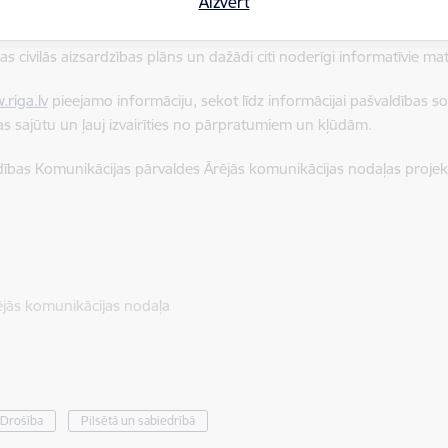
Aizvērt
r aizvadīto semināru laikā apkopoto informāciju, video ierakstiem p
s civilās aizsardzības plāns un dažādi citi noderīgi informatīvie mater
riga.lv
pieejamo informāciju, sekot līdz informācijai pašvaldības soc
as sajūtu un ļauj izvairīties no pārpratumiem un kļūdām.
ldības Komunikācijas pārvaldes Ārējās komunikācijas nodaļas proje
ējās komunikācijas nodaļa
Drošība
Pilsētā un sabiedrībā