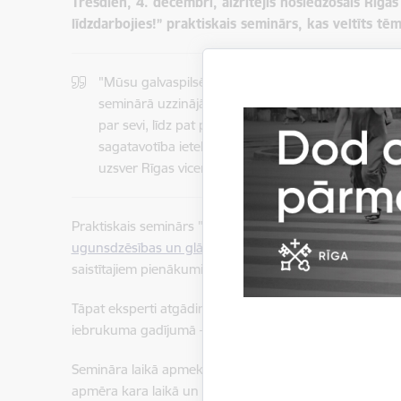
Trešdien, 4. decembrī, aizritējis noslēdzošais Rīgas
līdzdarbojies!” praktiskais seminārs, kas veltīts tēma
"Mūsu galvaspilsētas un valsts aizsardzība, kā arī 
seminārā uzzinājām, ka militāra apdraudējuma gad
par sevi, līdz pat pretinieka sabotēšanai un tiešam 
sagatavotība ietekmē visa mūsu reģiona drošību, t
uzsver Rīgas vicemēre Linda Ozola.
Praktiskais seminārs "Iesaiste valsts aizsardzībā" ir 
ugunsdzēsības un glābšanas dienesta
,
Robežsardzes
saistītajiem pienākumiem, profesijas iespējām.
Tāpat eksperti atgādināja, ka civilā aizsardzība ir daļa 
iebrukuma gadījumā – un zināšanas par to kā rīkoties kr
Semināra laikā apmeklētāji tika iepazīstināti arī ar pirm
apmēra kara laikā un sniedz zināšanas par to, ko jau šobr