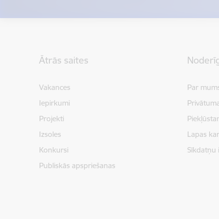
Kājene
Ātrās saites
Noderīg
Vakances
Par mum
Iepirkumi
Privātuma
Projekti
Piekļūsta
Izsoles
Lapas kar
Konkursi
Sīkdatņu 
Publiskās apspriešanas