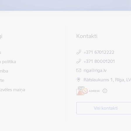
i
Kontakti
s
+371 67012222
+371 80001201
 politika
E-pasts:
riga@riga.lv
mība
Rātslaukums 1, Rīga, L
te
izvēles maiņa
Visi kontakti