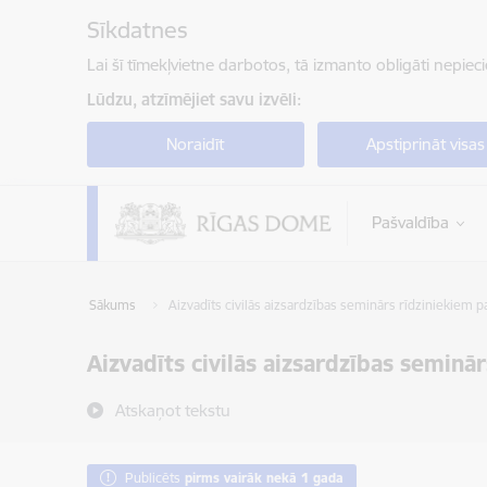
Pāriet uz lapas saturu
Sīkdatnes
Lai šī tīmekļvietne darbotos, tā izmanto obligāti nepiec
Lūdzu, atzīmējiet savu izvēli:
Noraidīt
Apstiprināt visas
Pašvaldība
Sākums
Aizvadīts civilās aizsardzības seminārs rīdziniekiem par
Aizvadīts civilās aizsardzības seminār
Atskaņot tekstu
Publicēts
pirms vairāk nekā 1 gada