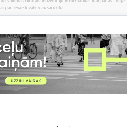
 pašvaldības rīkotais iedzīvotāju informatīvās kampaņas ’’Rīgas c
i par iesaisti valsts aizsardzībā.
neatkarības nosargāšana ir visas sabiedrības kopēja atbildība. Gada
ījumā katrs iedzīvotājs var dot savu pienesumu valsts aizsargāšan
atbalstam Nacionālajiem bruņotajiem spēkiem. Rīga ir Baltijas valstu 
āpēc arī nākamgad noteikti turpināsim mūsu iedzīvotāju informēša
noslēdzošais no astoņiem pašvaldības šajā gadā organizētajiem semi
un
Zemessardzes
informēja iedzīvotājus par iespēju iesaistīties val
no valsts aizsardzības, neatkarīgi no krīzes, kas var tikt piedzīvota –
īzes situācijā palīdz neapjukt un palīdzēt gan sev, gan apkārtējiem
o
Pretošanās rokasgrāmatu
iedzīvotājiem, kuras saturs balstīts uz U
īd ikviens Latvijas iedzīvotājs var veikt valsts aizsardzībai.