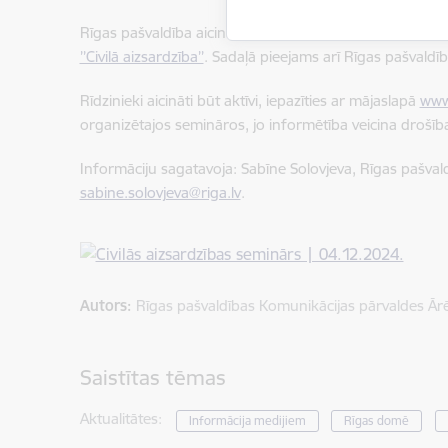
Rīgas pašvaldība aicina ikvienu rīdzinieku iepazīties a
’’Civilā aizsardzība’’
. Sadaļā pieejams arī Rīgas pašvaldība
Rīdzinieki aicināti būt aktīvi, iepazīties ar mājaslapā
www.
organizētajos semināros, jo informētība veicina drošīb
Informāciju sagatavoja: Sabīne Solovjeva, Rīgas pašva
sabine.solovjeva@riga.lv
.
Autors:
Rīgas pašvaldības Komunikācijas pārvaldes Ār
Saistītas tēmas
Aktualitātes:
Informācija medijiem
Rīgas domē