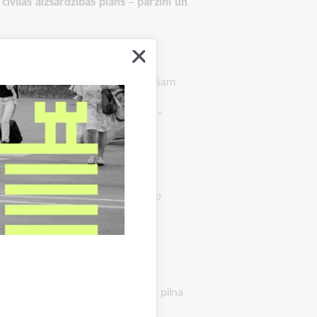
ivilās aizsardzības plāns – pārzini un
 noslēdzošajā civilās aizsardzības
ā – sākot no spējas parūpēties pašam
lielākā pilsēta un tās iedzīvotāju
nas kampaņu civilajā aizsardzībā,"
nāriem. Nozares eksperti no
Valsts
sts aizsardzībā un dažādajiem, ar to
 plūdu, ugunsgrēka vai militāra
.
krainas pieredzi Krievijas īstenotā pilna