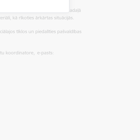
ašvaldības mājaslapas
www.riga.lv
sadaļā
iāli, kā rīkoties ārkārtas situācijās.
iālajos tīklos un piedalīties pašvaldības
ktu koordinatore,
e-pasts: