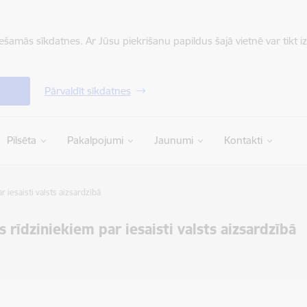
iešamās sīkdatnes. Ar Jūsu piekrišanu papildus šajā vietnē var tikt i
Pārvaldīt sīkdatnes
Pilsēta
Pakalpojumi
Jaunumi
Kontakti
 iesaisti valsts aizsardzībā
s rīdziniekiem par iesaisti valsts aizsardzībā