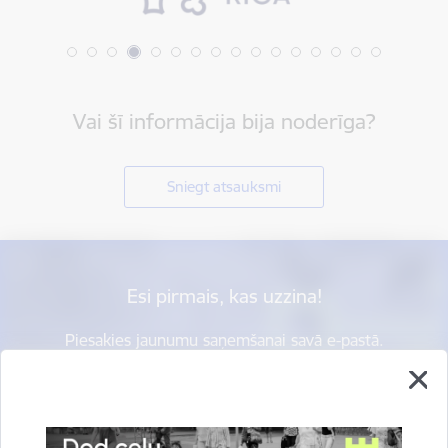
Vai šī informācija bija noderīga?
Sniegt atsauksmi
Esi pirmais, kas uzzina!
Piesakies jaunumu saņemšanai savā e-pastā.