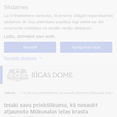
Pāriet uz lapas saturu
Sīkdatnes
Spied
lai meklētu
Enter
Lai šī tīmekļvietne darbotos, tā izmanto obligāti nepieciešamās
sīkdatnes. Ar Jūsu piekrišanu papildus šajā vietnē var tikt
izmantotas statistikas un sociālo mediju sīkdatnes.
Lūdzu, atzīmējiet savu izvēli:
Noraidīt
Apstiprināt visas
Pārvaldīt sīkdatnes
Sākums
Izsaki savu priekšlikumu, kā nosaukt atjaunoto Mūkusalas ielas kr
Izsaki savu priekšlikumu, kā nosaukt
atjaunoto Mūkusalas ielas krasta