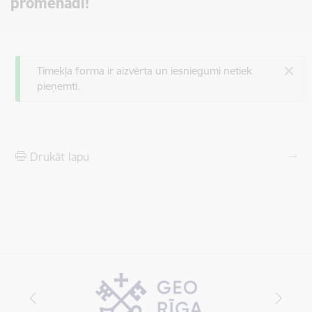
promenādi!
Statusa ziņojums
Tīmekļa forma ir aizvērta un iesniegumi netiek
pieņemti.
Drukāt lapu