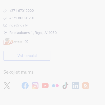
+371 67012222
+371 80001201
E-pasts:
riga@riga.lv
Rātslaukums 1, Rīga, LV-1050
Visi kontakti
Sekojiet mums