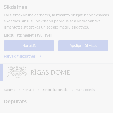
Pāriet uz lapas saturu
Sīkdatnes
Spied
lai meklētu
Enter
Lai šī tīmekļvietne darbotos, tā izmanto obligāti nepieciešamās
sīkdatnes. Ar Jūsu piekrišanu papildus šajā vietnē var tikt
izmantotas statistikas un sociālo mediju sīkdatnes.
Lūdzu, atzīmējiet savu izvēli:
Noraidīt
Apstiprināt visas
Pārvaldīt sīkdatnes
Sākums
Kontakti
Darbinieku kontakti
Mairis Briedis
Deputāts