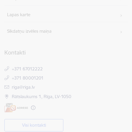
Lapas karte
Sīkdatņu izvēles maiņa
Kontakti
+371 67012222
+371 80001201
E-pasts:
riga@riga.lv
Rātslaukums 1, Rīga, LV-1050
Visi kontakti