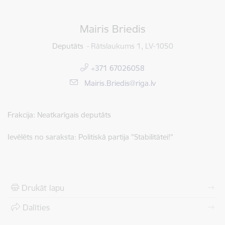
Mairis Briedis
Deputāts
Rātslaukums 1, LV-1050
+371 67026058
E-pasts:
Mairis.Briedis@riga.lv
Frakcija: Neatkarīgais deputāts
Ievēlēts no saraksta: Politiskā partija "Stabilitātei!"
Drukāt lapu
Dalīties