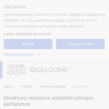
Pāriet uz lapas saturu
Sīkdatnes
Spied
lai meklētu
Enter
Lai šī tīmekļvietne darbotos, tā izmanto obligāti nepieciešamās
sīkdatnes. Ar Jūsu piekrišanu papildus šajā vietnē var tikt
izmantotas statistikas un sociālo mediju sīkdatnes.
Lūdzu, atzīmējiet savu izvēli:
Noraidīt
Apstiprināt visas
Pārvaldīt sīkdatnes
Sākums
Kontakti
Darbinieku kontakti
Ieva Zariņa
Direktora vietniece administratīvajos
jautājumos