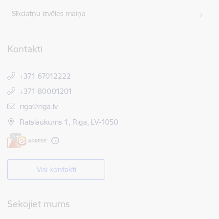
Sīkdatņu izvēles maiņa
Kontakti
+371 67012222
+371 80001201
E-pasts:
riga@riga.lv
Rātslaukums 1, Rīga, LV-1050
Visi kontakti
Sekojiet mums