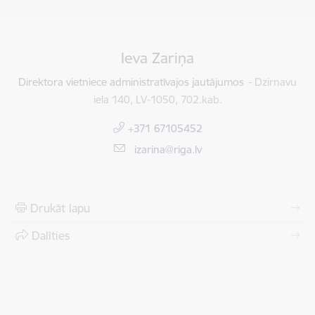
Ieva Zariņa
Direktora vietniece administratīvajos jautājumos
Dzirnavu
iela 140, LV-1050, 702.kab.
+371 67105452
E-pasts:
izarina@riga.lv
Drukāt lapu
Dalīties