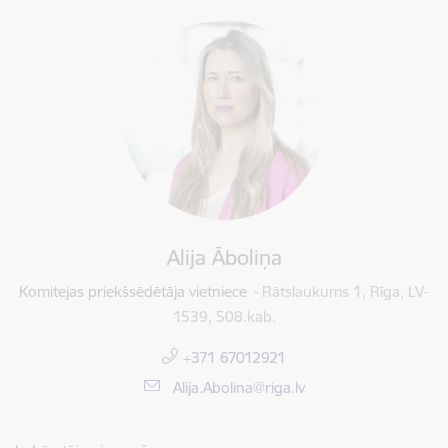
Alija Āboliņa
Komitejas priekšsēdētāja vietniece
Rātslaukums 1, Rīga, LV-
1539, 508.kab.
+371 67012921
E-pasts:
Alija.Abolina@riga.lv