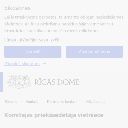
Pāriet uz lapas saturu
Sīkdatnes
Spied
lai meklētu
Enter
Lai šī tīmekļvietne darbotos, tā izmanto obligāti nepieciešamās
sīkdatnes. Ar Jūsu piekrišanu papildus šajā vietnē var tikt
izmantotas statistikas un sociālo mediju sīkdatnes.
Lūdzu, atzīmējiet savu izvēli:
Noraidīt
Apstiprināt visas
Pārvaldīt sīkdatnes
Sākums
Kontakti
Darbinieku kontakti
Alija Āboliņa
Komitejas priekšsēdētāja vietniece