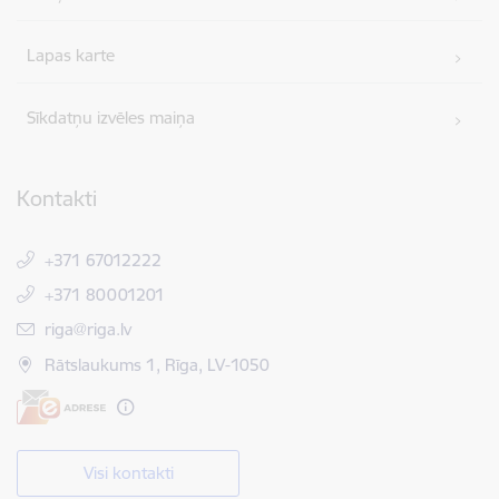
Lapas karte
Sīkdatņu izvēles maiņa
Kontakti
+371 67012222
+371 80001201
E-pasts:
riga@riga.lv
Rātslaukums 1, Rīga, LV-1050
Visi kontakti