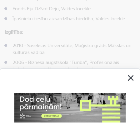
Fonds Eju Dzīvot Deju, Valdes locekle
Īpašnieku tiesību aizsardzības biedrība, Valdes locekle
Izglītība:
2010 - Saseksas Universitāte, Maģistra grāds Mākslas un
kultūras vadībā
2006 - Biznesa augstskola "Turība", Profesionālais
bakalaura grāds Uzņēmējdarbības vadībā
*
Informācija par deputātu no
Centrālās vēlēšanu komisijas
mājas lapas
Drukāt lapu
Dalīties