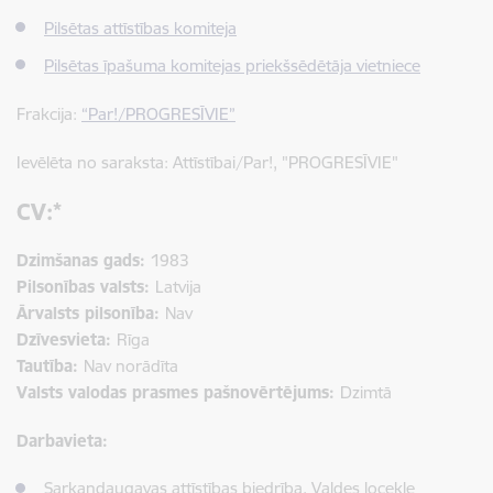
Pilsētas attīstības komiteja
Pilsētas īpašuma komitejas priekšsēdētāja vietniece
Frakcija:
“Par!/PROGRESĪVIE”
Ievēlēta no saraksta: Attīstībai/Par!, "PROGRESĪVIE"
CV:*
Dzimšanas gads:
1983
Pilsonības valsts:
Latvija
Ārvalsts pilsonība:
Nav
Dzīvesvieta:
Rīga
Tautība:
Nav norādīta
Valsts valodas prasmes pašnovērtējums:
Dzimtā
Darbavieta:
Sarkandaugavas attīstības biedrība, Valdes locekle