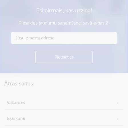
Esi pirmais, kas uzzina!
Piesakies jaunumu saņemšanai savā e-pastā.
Kājene
Ātrās saites
Vakances
Iepirkumi