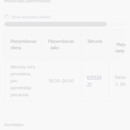
Iedzīvotāju pieņemšana:
Tabulu iespējams pabīdīt!
Pieņemšanas
Pieņemšanas
Tālrunis
Pieņem
diena
laiks
vi
Mēneša otrā
pirmdiena,
6
70129
Rātsla
pēc
18.00–20.00
21
1, 508.
iepriekšēja
pieraksta
Komitejas: