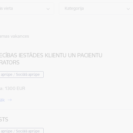
s vieta
Kategorija
amas vakances
ECĪBAS IESTĀDES KLIENTU UN PACIENTU
TRATORS
 aprūpe / Sociālā aprūpe
a:
1300 EUR
rāk
STS
 aprūpe / Sociālā aprūpe