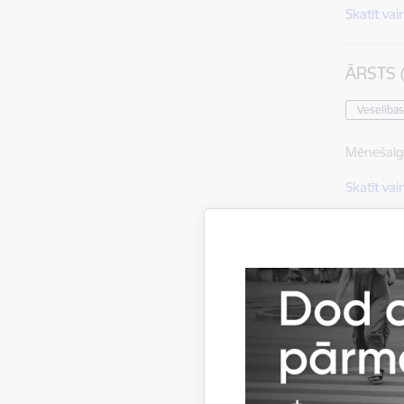
Skatīt vai
ĀRSTS 
Veselības
Mēnešalg
Skatīt vai
MĀSA/ 
Veselības
Mēnešalg
Skatīt vai