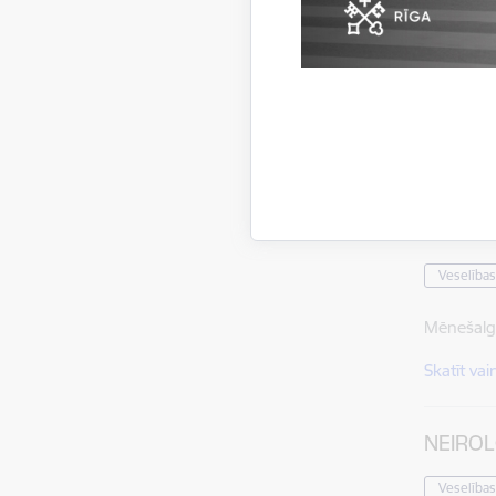
GINEKO
Veselības
Mēnešalg
Skatīt vai
NEIRO
Veselības
Mēnešalg
Skatīt vai
NEIRO
Veselības