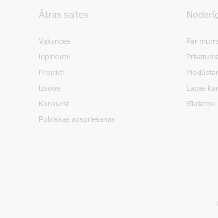
Kājene
Ātrās saites
Noderīg
Vakances
Par mum
Iepirkumi
Privātuma
Projekti
Piekļūsta
Izsoles
Lapas kar
Konkursi
Sīkdatņu 
Publiskās apspriešanas
©