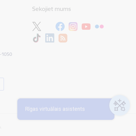
Sekojiet mums
V-1050
Rīgas virtuālais asistents
s.