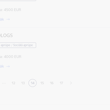
a:
4500 EUR
rāk
OLOGS
 aprūpe / Sociālā aprūpe
a:
4000 EUR
rāk
ana
…
12
13
14
15
16
17
Lapa
Lapa
Pašreizējā lapa
Lapa
Lapa