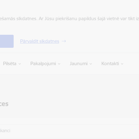
iešamās sīkdatnes. Ar Jūsu piekrišanu papildus šajā vietnē var tikt i
Pārvaldīt sīkdatnes
Pilsēta
Pakalpojumi
Jaunumi
Kontakti
ces
akanci