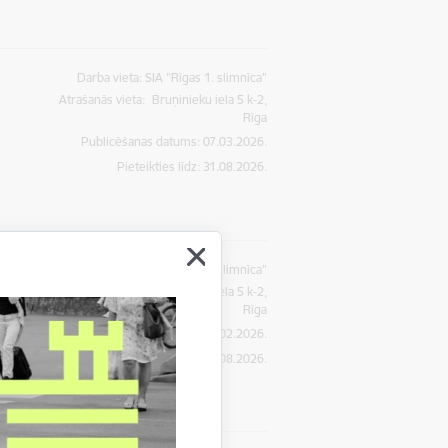
Darba vieta: SIA "Rīgas 1. slimnīca"
Atrašanās vieta:
Bruņinieku iela 5 k-2,
Rīga
Publicēšanas datums: 07.03.2026.
Pieteikties līdz
:
31.08.2026.
Darba vieta: SIA "Rīgas 1. slimnīca"
Atrašanās vieta:
Bruņinieku iela 5 k-2,
Rīga
Publicēšanas datums: 28.02.2026.
Pieteikties līdz
:
31.08.2026.