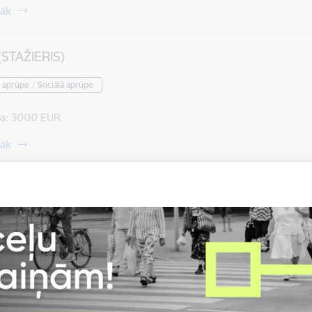
rāk
(STAŽIERIS)
 aprūpe / Sociālā aprūpe
a:
3000 EUR
rāk
vispārējās aprūpes MĀSA perioperatīvajā aprūpē
 aprūpe / Sociālā aprūpe
a:
1744 līdz 1925 EUR
rāk