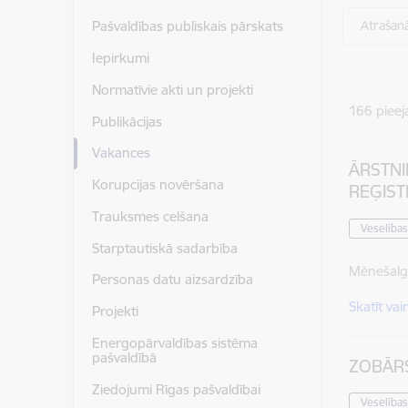
Atrašanā
Pašvaldības publiskais pārskats
Iepirkumi
Normatīvie akti un projekti
166
pieej
Publikācijas
Vakances
ĀRSTNI
Korupcijas novēršana
REĢIS
Trauksmes celšana
Veselības
Starptautiskā sadarbība
Mēnešalg
Personas datu aizsardzība
Skatīt vai
Projekti
Energopārvaldības sistēma
pašvaldībā
ZOBĀR
Ziedojumi Rīgas pašvaldībai
Veselības