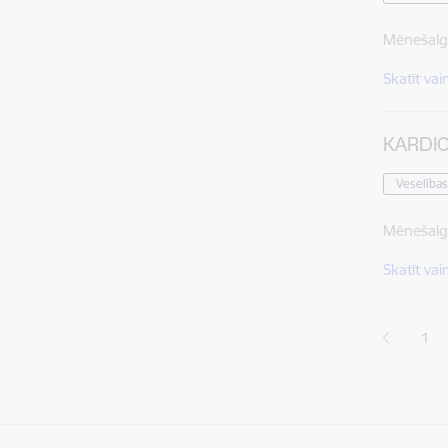
Mēnešalg
Skatīt vai
KARDI
Veselības
Mēnešalg
Skatīt vai
Lapoš
1