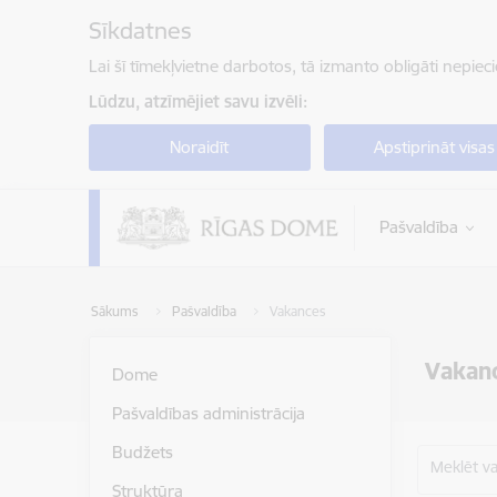
Pāriet uz lapas saturu
Sīkdatnes
Lai šī tīmekļvietne darbotos, tā izmanto obligāti nepiec
Lūdzu, atzīmējiet savu izvēli:
Noraidīt
Apstiprināt visas
Pašvaldība
Sākums
Pašvaldība
Vakances
Vakan
Dome
Pašvaldības administrācija
Budžets
Meklēt v
Struktūra