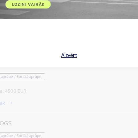
LOGS, DZEMDĪBU SPECIĀLISTS
 aprūpe / Sociālā aprūpe
a:
4500 EUR
rāk
Aizvērt
LOGS
 aprūpe / Sociālā aprūpe
a:
4500 EUR
rāk
LOGS
 aprūpe / Sociālā aprūpe