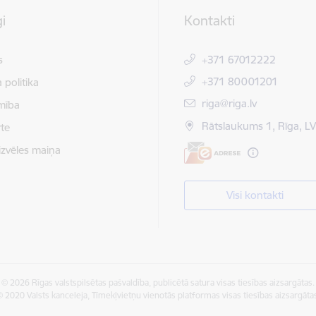
i
Kontakti
s
+371 67012222
+371 80001201
 politika
E-pasts:
riga@riga.lv
mība
Rātslaukums 1, Rīga, L
te
izvēles maiņa
Visi kontakti
© 2026 Rīgas valstspilsētas pašvaldība, publicētā satura visas tiesības aizsargātas.
 2020 Valsts kanceleja, Tīmekļvietņu vienotās platformas visas tiesības aizsargāta