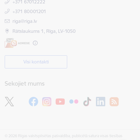
+371 67012222
+371 80001201
E-pasts:
riga@riga.lv
Rātslaukums 1, Rīga, LV-1050
Visi kontakti
Sekojiet mums
© 2026 Rīgas valstspilsētas pašvaldība, publicētā satura visas tiesības