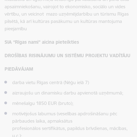
apsaimniekošanu, vairojot to ekonomisko, sociālo un vides
vērtību, un veicinot mazo uzņēmējdarbību un tūrismu Rīgas
pilsētā, kā arī kultūras pasākumu un kultūras mantojuma
pieejamību
SIA “Rīgas nami” aicina pieteikties
DROŠĪBAS RISINĀJUMU UN SISTĒMU PROJEKTU VADĪTĀJU
PIEDĀVĀJAM
darba vietu Rīgas centrā (Nēģu ielā 7)
aizraujošu un dinamisku darbu apvienotā uzņēmumā;
mēnešalgu
1850
EUR (bruto);
motivējošus labumus (veselības apdrošināšanu pēc
pārbaudes laika, apmaksātus
profesionālos sertifikātus, papildus brīvdienas, mācības,
u.c.);