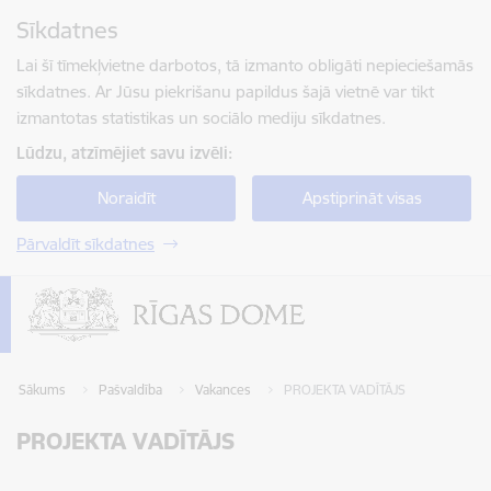
Pāriet uz lapas saturu
Sīkdatnes
Spied
lai meklētu
Enter
Lai šī tīmekļvietne darbotos, tā izmanto obligāti nepieciešamās
sīkdatnes. Ar Jūsu piekrišanu papildus šajā vietnē var tikt
izmantotas statistikas un sociālo mediju sīkdatnes.
Lūdzu, atzīmējiet savu izvēli:
Noraidīt
Apstiprināt visas
Pārvaldīt sīkdatnes
Sākums
Pašvaldība
Vakances
PROJEKTA VADĪTĀJS
PROJEKTA VADĪTĀJS