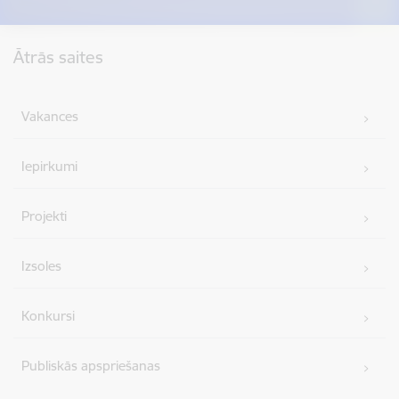
Kājene
Ātrās saites
Vakances
Iepirkumi
Projekti
Izsoles
Konkursi
Publiskās apspriešanas