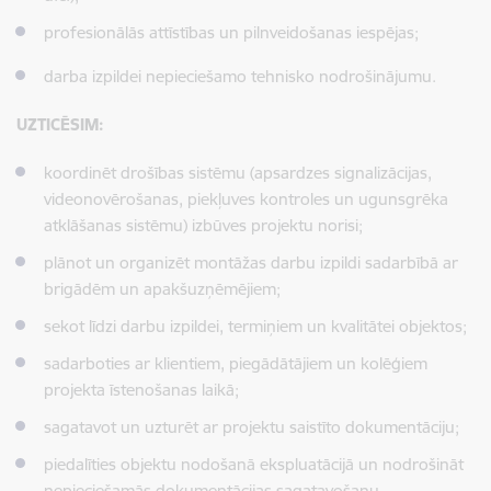
profesionālās attīstības un pilnveidošanas iespējas;
darba izpildei nepieciešamo tehnisko nodrošinājumu.
UZTICĒSIM:
koordinēt drošības sistēmu (apsardzes signalizācijas,
videonovērošanas, piekļuves kontroles un ugunsgrēka
atklāšanas sistēmu) izbūves projektu norisi;
plānot un organizēt montāžas darbu izpildi sadarbībā ar
brigādēm un apakšuzņēmējiem;
sekot līdzi darbu izpildei, termiņiem un kvalitātei objektos;
sadarboties ar klientiem, piegādātājiem un kolēģiem
projekta īstenošanas laikā;
sagatavot un uzturēt ar projektu saistīto dokumentāciju;
piedalīties objektu nodošanā ekspluatācijā un nodrošināt
nepieciešamās dokumentācijas sagatavošanu.