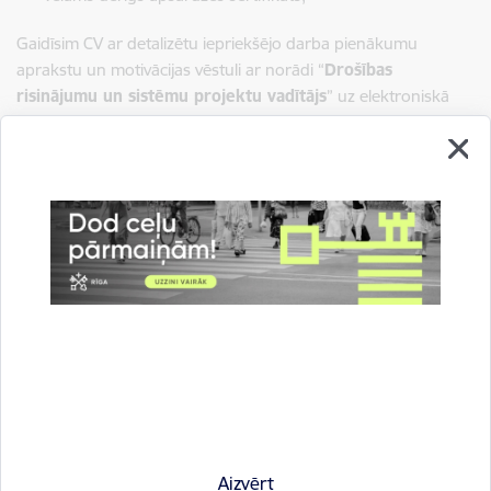
Gaidīsim CV ar detalizētu iepriekšējo darba pienākumu
aprakstu un motivācijas vēstuli ar norādi “
Drošības
risinājumu un sistēmu projektu vadītājs
”
uz elektroniskā
pasta adresi
vakance@rigasnami.lv
līdz 2026.gada 21.
jūlijam.
SIA „Rīgas nami” informē, ka tā veiks Jūsu iesniegto personas
datu apstrādi, lai nodrošinātu šī amata konkursa norisi un
Jūsu piedalīšanos tajā. Jūsu personas dati tiks apstrādāti
atbilstoši fizisko personu datu aizsardzības regulējuma
prasībām. Piesakoties konkursam, Jūs piekrītat savu datu
nodošanai apstrādei SIA „Rīgas nami”. Sīkāku informāciju par
personas datu apstrādi varat iegūt
šeit:
https://www.rigasnami.lv/lv/par-mums/personas-datu-
aizsardziba
Pretendentiem jāpiesakās līdz
Aizvērt