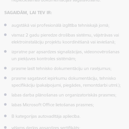
SAGAIDĀM, LAI TEV IR:
augstākā vai profesionālā izglītība tehniskajā jomā;
vismaz 2 gadu pieredze drošības sistēmu, vājstrāvas vai
elektroinstalāciju projektu koordinēšanā vai ieviešanā;
izpratne par apsardzes signalizācijas, videonovērošanas
un piekļuves kontroles sistēmām;
prasme lasīt tehnisko dokumentāciju un rasējumus;
prasme sagatavot iepirkumu dokumentāciju, tehnisko
specifikāciju (pakalpojumi, piegādes, remontdarbi utml.);
labas darba plānošanas un organizatoriskās prasmes;
labas Microsoft Office lietošanas prasmes;
B kategorijas autovadītāja apliecība.
vēlams derīgs apsardzes sertifikāts;