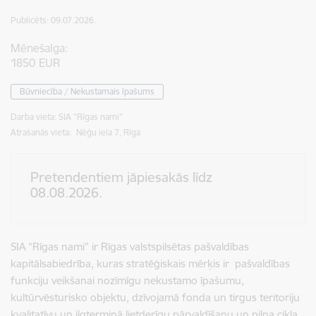
Publicēts: 09.07.2026.
Mēnešalga:
1850 EUR
Būvniecība / Nekustamais īpašums
Darba vieta: SIA "Rīgas nami"
Atrašanās vieta:
Nēģu iela 7, Rīga
Pretendentiem jāpiesakās līdz
08.08.2026.
SIA “Rīgas nami” ir Rīgas valstspilsētas pašvaldības
kapitālsabiedrība, kuras stratēģiskais mērķis ir pašvaldības
funkciju veikšanai nozīmīgu nekustamo īpašumu,
kultūrvēsturisko objektu, dzīvojamā fonda un tirgus teritoriju
kvalitatīvu un ilgtermiņā lietderīgu pārvaldīšanu un pilna cikla