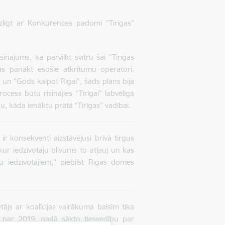
izlīgt ar Konkurences padomi "Tīrīgas"
inājums, kā pārvilkt svītru šai “Tīrīgas
s panākt esošie atkritumu operatori.
” un “Gods kalpot Rīgai”, šāds plāns bija
ess būtu risinājies “Tīrīgai” labvēlīgā
u, kāda ienāktu prātā “Tīrīgas” vadībai.
 konsekventi aizstāvējusi brīvā tirgus
ur iedzīvotāju blīvums to atļauj un kas
 iedzīvotājiem,” piebilst Rīgas domes
js ar koalīcijas vairākuma balsīm tika
" par 2019. gadā sākto tiesvedību par