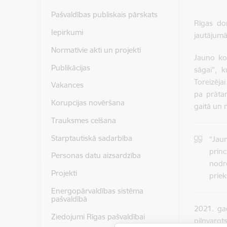
Pašvaldības publiskais pārskats
Rīgas dom
Iepirkumi
jautājumā
Normatīvie akti un projekti
Jauno kon
Publikācijas
sāgai”, 
Toreizēja
Vakances
pa prātam
Korupcijas novēršana
gaitā un 
Trauksmes celšana
Starptautiskā sadarbība
“Jau
princ
Personas datu aizsardzība
nodr
Projekti
priek
Energopārvaldības sistēma
pašvaldībā
2021. gad
Ziedojumi Rīgas pašvaldībai
pilnvaro