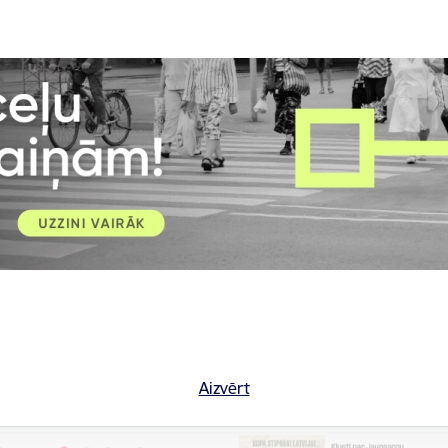
 apsaimniekošanu pilsētā.
projekts paredz, ka puses vienosies par naudas sodu pašvaldībai
ā Rīgas domei pieder 97,7% kapitāla daļu – 385 000 eiro. Sākotn
miljoni eiro.
ks tālāk? Tālāk mēs turpināsim esošajā, rīdziniekiem jau ierasta
ivātie operatori, kuri apkalpo Rīgu vadoties pēc zonālā sadalījuma. V
ija vēl joprojām paliek atklāta – vai šis brīvais tirgus atkritumu ap
as pie jautājuma par likumdošanas iniciatīvām, lai šo stāvokli kau
ā Rīga pārskatāmā nākotnē var spēlēt daudz nopietnāku lomu 
ā pilsētā,” uzsver deputāts Dāvis Stalts, kurš darbojas arī at
 komitejā.
Aizvērt