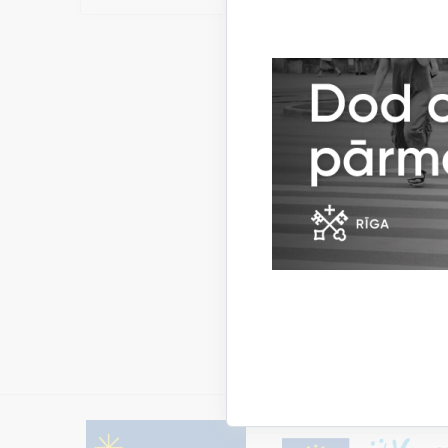
atkritumu
Izlīguma 
EKO", kur
nekā seši 
“Kas noti
esošie pr
jo diskus
jāatgriež
veidi, k
veidošan
jautājumu