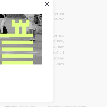
 500 000 eiro apmērā, bet SIA "Getliņi
ēji paredzētais soda apmērs bija vairāk
jā režīmā – atkritumus apsaimniekos jau
ai viss ir kārtībā un atrisināts? Nē, nav,
saimniekošanā patiešām ir brīvs un vai nav
t kā uzlabotu. Iespējams, ir jāmeklē arī
atkritumu apsaimniekošanas politikas
bildīgajā Rīgas domes Mājokļu un vides