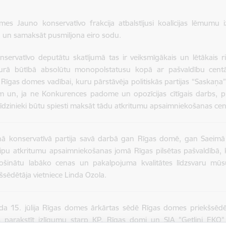
es Jauno konservatīvo frakcija atbalstījusi koalīcijas lēmumu 
 un samaksāt pusmiljona eiro sodu.
servatīvo deputātu skatījumā tas ir veiksmīgākais un lētākais ris
kurā būtībā absolūtu monopolstatusu kopā ar pašvaldību centā
i Rīgas domes vadībai, kuru pārstāvēja politiskās partijas “Saskaņa
 un, ja ne Konkurences padome un opozīcijas cītīgais darbs, proc
rīdzinieki būtu spiesti maksāt tādu atkritumu apsaimniekošanas cen
nā konservatīvā partija savā darbā gan Rīgas domē, gan Saeimā ir
ipu atkritumu apsaimniekošanas jomā Rīgas pilsētas pašvaldībā, k
ošinātu labāko cenas un pakalpojuma kvalitātes līdzsvaru mūsu
šsēdētāja vietniece Linda Ozola.
a 15. jūlija Rīgas domes ārkārtas sēdē Rīgas domes priekšsēdētā
ts parakstīt izlīgumu starp KP, Rīgas domi un SIA "Getliņi EKO