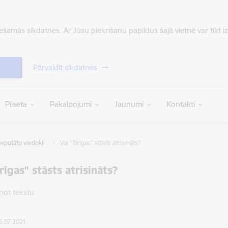
iešamās sīkdatnes. Ar Jūsu piekrišanu papildus šajā vietnē var tikt i
Pārvaldīt sīkdatnes
Pilsēta
Pakalpojumi
Jaunumi
Kontakti
eputātu viedokļi
Vai “Tīrīgas” stāsts atrisināts?
rīgas” stāsts atrisināts?
ņot tekstu
16.07.2021.