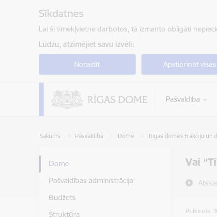
Pāriet uz lapas saturu
Sīkdatnes
Lai šī tīmekļvietne darbotos, tā izmanto obligāti nepiec
Lūdzu, atzīmējiet savu izvēli:
Noraidīt
Apstiprināt visas
Pašvaldība
Sākums
Pašvaldība
Dome
Rīgas domes frakciju un d
Vai “Tī
Dome
Pašvaldības administrācija
Atska
Budžets
Publicēts: 
Struktūra