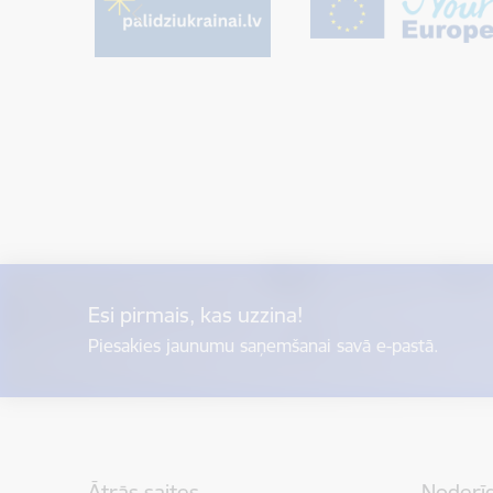
Esi pirmais, kas uzzina!
Piesakies jaunumu saņemšanai savā e-pastā.
Kājene
Ātrās saites
Noderīg