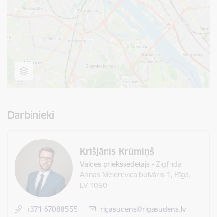
Darbinieki
Krišjānis Krūmiņš
Valdes priekšsēdētājs
-
Zigfrīda
Annas Meierovica bulvāris 1, Rīga,
LV-1050
+371 67088555
E-pasts:
rigasudens@rigasudens.lv