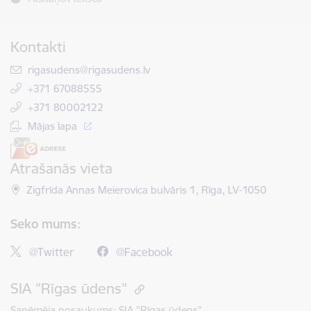
Kontakti
E-pasts:
rigasudens@rigasudens.lv
+371 67088555
+371 80002122
Mājas lapa
Atrašanās vieta
Zigfrīda Annas Meierovica bulvāris 1, Rīga, LV-1050
Seko mums:
@Twitter
@Facebook
SIA "Rīgas ūdens"
Saņēmēja nosaukums:
SIA "Rīgas ūdens"