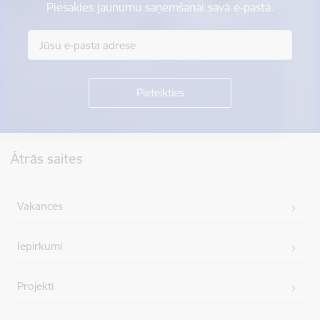
Piesakies jaunumu saņemšanai savā e-pastā.
Kājene
Ātrās saites
Vakances
Iepirkumi
Projekti