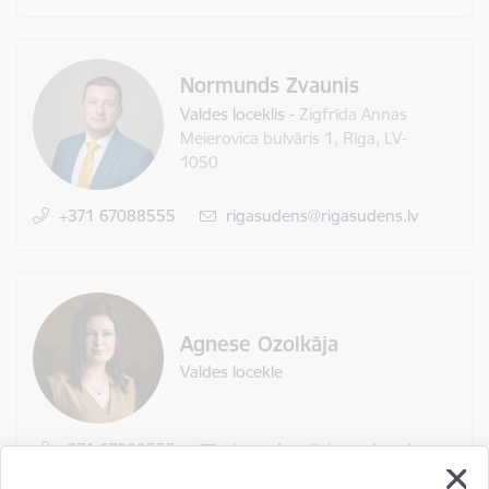
Normunds Zvaunis
Valdes loceklis
-
Zigfrīda Annas
Meierovica bulvāris 1, Rīga, LV-
1050
+371 67088555
E-pasts:
rigasudens@rigasudens.lv
Agnese Ozolkāja
Valdes locekle
+371 67088555
E-pasts:
rigasudens@rigasudens.lv