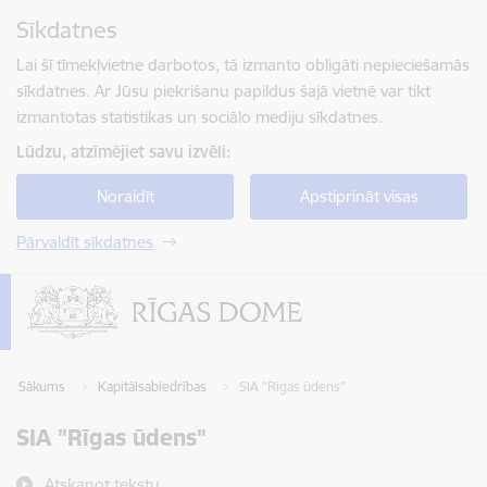
Pāriet uz lapas saturu
Sīkdatnes
Spied
lai meklētu
Enter
Lai šī tīmekļvietne darbotos, tā izmanto obligāti nepieciešamās
sīkdatnes. Ar Jūsu piekrišanu papildus šajā vietnē var tikt
izmantotas statistikas un sociālo mediju sīkdatnes.
Lūdzu, atzīmējiet savu izvēli:
Noraidīt
Apstiprināt visas
Pārvaldīt sīkdatnes
Sākums
Kapitālsabiedrības
SIA "Rīgas ūdens"
SIA "Rīgas ūdens"
Atskaņot tekstu