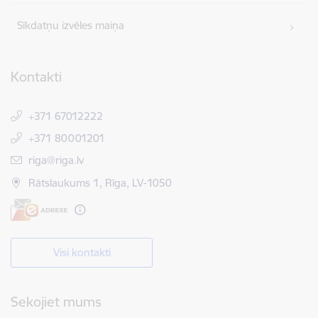
Sīkdatņu izvēles maiņa
Kontakti
+371 67012222
+371 80001201
E-pasts:
riga@riga.lv
Rātslaukums 1, Rīga, LV-1050
Visi kontakti
Sekojiet mums