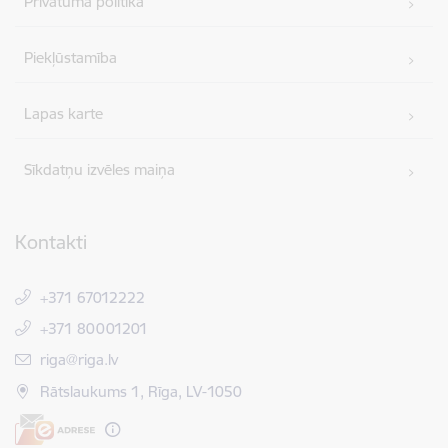
Privātuma politika
Piekļūstamība
Lapas karte
Sīkdatņu izvēles maiņa
Kontakti
+371 67012222
+371 80001201
E-pasts:
riga@riga.lv
Rātslaukums 1, Rīga, LV-1050