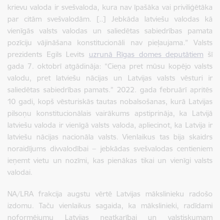
krievu valoda ir svešvaloda, kura nav īpašāka vai priviliģētāka
par citām svešvalodām. [..] Jebkāda latviešu valodas kā
vienīgās valsts valodas un saliedētas sabiedrības pamata
pozīciju vājināšana konstitucionāli nav pieļaujama.”
Valsts
prezidents Egils Levits
uzrunā Rīgas domes deputātiem
šī
gada 7. oktobrī atgādināja: “Cieņa pret mūsu kopējo valsts
valodu, pret latviešu nācijas un Latvijas valsts vēsturi ir
saliedētas sabiedrības pamats.” 2022. gada februārī apritēs
10 gadi, kopš vēsturiskās tautas nobalsošanas, kurā Latvijas
pilsoņu konstitucionālais vairākums apstiprināja, ka Latvijā
latviešu valoda ir vienīgā valsts valoda, apliecinot, ka Latvija ir
latviešu nācijas nacionāla valsts. Vienlaikus tas bija skaidrs
noraidījums divvalodībai – jebkādas svešvalodas centieniem
ieņemt vietu un nozīmi, kas pienākas tikai un vienīgi valsts
valodai.
NA/LRA frakcija augstu vērtē Latvijas mākslinieku radošo
izdomu. Taču vienlaikus sagaida, ka mākslinieki, radīdami
noformējumu Latvijas neatkarībai un valstiskumam