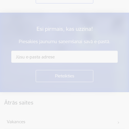
Esi pirmais, kas uzzina!
Piesakies jaunumu saņemšanai savā e-pastā.
Kājene
Ātrās saites
Vakances