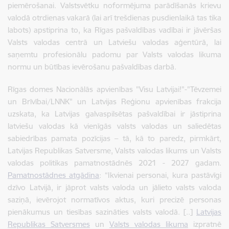
piemērošanai. Valstsvētku noformējuma parādīšanās krievu
valodā otrdienas vakarā (lai arī trešdienas pusdienlaikā tas tika
labots) apstiprina to, ka Rīgas pašvaldības vadībai ir jāvēršas
Valsts valodas centrā un Latviešu valodas aģentūrā, lai
saņemtu profesionālu padomu par Valsts valodas likuma
normu un būtības ievērošanu pašvaldības darbā.
Rīgas domes
Nacionālās apvienības "Visu Latvijai!"-"Tēvzemei
un Brīvībai/LNNK" un Latvijas Reģionu apvienības
frakcija
uzskata, ka Latvijas galvaspilsētas pašvaldībai ir jāstiprina
latviešu valodas kā vienīgās valsts valodas un saliedētas
sabiedrības pamata pozīcijas – tā, kā to paredz, pirmkārt,
Latvijas Republikas Satversme, Valsts valodas likums un Valsts
valodas politikas pamatnostādnēs 2021 - 2027 gadam.
Pamatnostādnes atgādina
: “
Ikvienai personai, kura pastāvīgi
dzīvo Latvijā, ir jāprot valsts valoda un jālieto valsts valoda
saziņā, ievērojot normatīvos aktus, kuri precizē personas
pienākumus un tiesības sazināties valsts valodā. [..]
Latvijas
Republikas Satversmes
un
Valsts valodas likuma
izpratnē