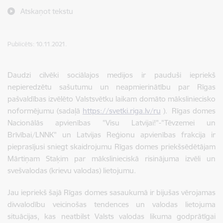
Atskaņot tekstu
Publicēts: 10.11.2021.
Daudzi cilvēki sociālajos medijos ir pauduši iepriekš
nepieredzētu sašutumu un neapmierinātību par Rīgas
pašvaldības izvēlēto Valstsvētku laikam domāto māksliniecisko
noformējumu (sadaļā
https://svetki.riga.lv/ru
). Rīgas domes
Nacionālās apvienības "Visu Latvijai!"-"Tēvzemei un
Brīvībai/LNNK" un Latvijas Reģionu apvienības frakcija ir
pieprasījusi sniegt skaidrojumu Rīgas domes priekšsēdētājam
Mārtiņam Staķim par mākslinieciskā risinājuma izvēli un
svešvalodas (krievu valodas) lietojumu.
Jau iepriekš šajā Rīgas domes sasaukumā ir bijušas vērojamas
divvalodību veicinošas tendences un valodas lietojuma
situācijas, kas neatbilst Valsts valodas likuma godprātīgai