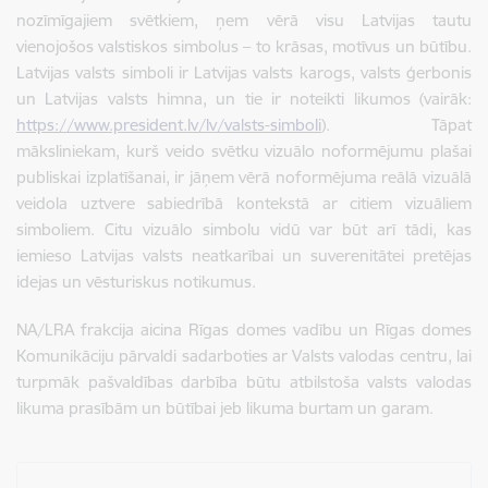
nozīmīgajiem svētkiem, ņem vērā visu Latvijas tautu
vienojošos valstiskos simbolus – to krāsas, motīvus un būtību.
Latvijas valsts simboli ir Latvijas valsts karogs, valsts ģerbonis
un Latvijas valsts himna, un tie ir noteikti likumos (vairāk:
https://www.president.lv/lv/valsts-simboli
). Tāpat
māksliniekam, kurš veido svētku vizuālo noformējumu plašai
publiskai izplatīšanai, ir jāņem vērā noformējuma reālā vizuālā
veidola uztvere sabiedrībā kontekstā ar citiem vizuāliem
simboliem. Citu vizuālo simbolu vidū var būt arī tādi, kas
iemieso Latvijas valsts neatkarībai un suverenitātei pretējas
idejas un vēsturiskus notikumus.
NA/LRA frakcija
aicina Rīgas domes vadību un Rīgas domes
Komunikāciju pārvaldi sadarboties ar Valsts valodas centru, lai
turpmāk pašvaldības darbība būtu atbilstoša valsts valodas
likuma prasībām un būtībai jeb likuma burtam un garam.