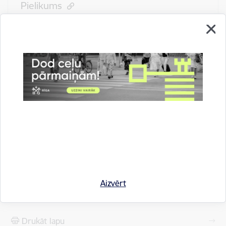
Pielikums
2021. gada 9. novembra vakarā atrodamais
Valstssvētku laika vizuālais noformējums krievu valodā
www.svetki.riga.lv
Aizvērt
Drukāt lapu