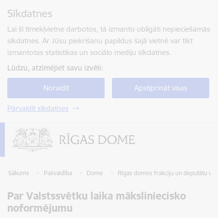
Pāriet uz lapas saturu
Sīkdatnes
Spied
lai meklētu
Enter
Lai šī tīmekļvietne darbotos, tā izmanto obligāti nepieciešamās
sīkdatnes. Ar Jūsu piekrišanu papildus šajā vietnē var tikt
izmantotas statistikas un sociālo mediju sīkdatnes.
Lūdzu, atzīmējiet savu izvēli:
Noraidīt
Apstiprināt visas
Pārvaldīt sīkdatnes
Sākums
Pašvaldība
Dome
Rīgas domes frakciju un deputātu vie
Par Valstssvētku laika māksliniecisko
noformējumu