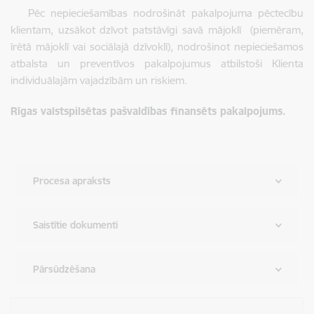
Pēc nepieciešamības nodrošināt pakalpojuma pēctecību
klientam, uzsākot dzīvot patstāvīgi savā mājoklī (piemēram,
īrētā mājoklī vai sociālajā dzīvoklī), nodrošinot nepieciešamos
atbalsta un preventīvos pakalpojumus atbilstoši Klienta
individuālajām vajadzībām un riskiem.
Rīgas valstspilsētas pašvaldības finansēts pakalpojums.
Procesa apraksts
Saistītie dokumenti
Pārsūdzēšana