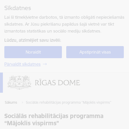
Pāriet uz lapas saturu
Sīkdatnes
Spied
lai meklētu
Enter
Lai šī tīmekļvietne darbotos, tā izmanto obligāti nepieciešamās
sīkdatnes. Ar Jūsu piekrišanu papildus šajā vietnē var tikt
izmantotas statistikas un sociālo mediju sīkdatnes.
Lūdzu, atzīmējiet savu izvēli:
Noraidīt
Apstiprināt visas
Pārvaldīt sīkdatnes
Sākums
Sociālās rehabilitācijas programma “Mājoklis vispirms”
Sociālās rehabilitācijas programma
“Mājoklis vispirms”