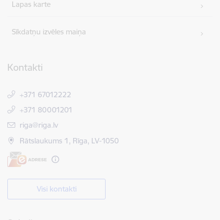
Lapas karte
Sīkdatņu izvēles maiņa
Kontakti
+371 67012222
+371 80001201
E-pasts:
riga@riga.lv
Rātslaukums 1, Rīga, LV-1050
Visi kontakti