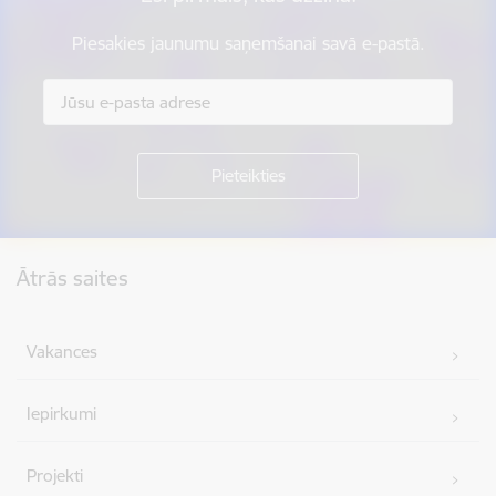
Piesakies jaunumu saņemšanai savā e-pastā.
Kājene
Ātrās saites
Vakances
Iepirkumi
Projekti