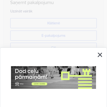
Saņemt pakalpojumu
Uzzināt vairāk
Klātienē
E-pakalpojums
Citi
Drukāt lapu
Dalīties