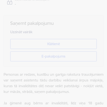
-
Saņemt pakalpojumu
Uzzināt vairāk
Klātienē
E-pakalpojums
Personas ar redzes, kustību un garīga rakstura traucējumiem
var saņemt asistentu tādu darbību veikšanai ārpus mājokļa,
kuras tā invaliditātes dēļ nevar veikt patstāvīgi - nokļūt vietā,
kur mācās, strādā, saņem pakalpojumus.
Ja ģimenē aug bērns ar invaliditāti, līdz viņa 18 gadu