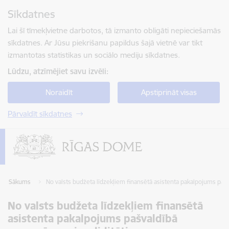
Pāriet uz lapas saturu
Sīkdatnes
Spied
lai meklētu
Enter
Lai šī tīmekļvietne darbotos, tā izmanto obligāti nepieciešamās
sīkdatnes. Ar Jūsu piekrišanu papildus šajā vietnē var tikt
izmantotas statistikas un sociālo mediju sīkdatnes.
Lūdzu, atzīmējiet savu izvēli:
Noraidīt
Apstiprināt visas
Pārvaldīt sīkdatnes
Sākums
No valsts budžeta līdzekļiem finansētā asistenta pakalpojums pašv
No valsts budžeta līdzekļiem finansētā
asistenta pakalpojums pašvaldībā