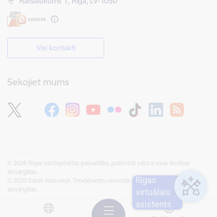
Rātslaukums 1, Rīga, LV-1050
Visi kontakti
Sekojiet mums
© 2026 Rīgas valstspilsētas pašvaldība, publicētā satura visas tiesības
aizsargātas.
Rīgas
© 2020 Valsts kanceleja, Tīmekļvietņu vienotās platformas visas tiesības
aizsargātas.
virtuālais
asistents