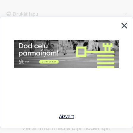
Drukāt lapu
Dalīties
Aizvērt
Vai šī informācija bija noderīga?