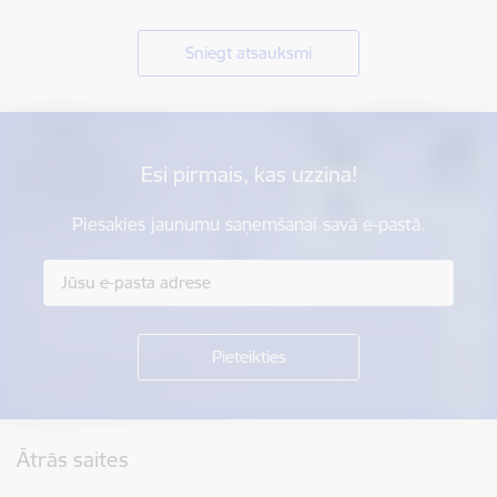
Sniegt atsauksmi
Esi pirmais, kas uzzina!
Piesakies jaunumu saņemšanai savā e-pastā.
Kājene
Ātrās saites