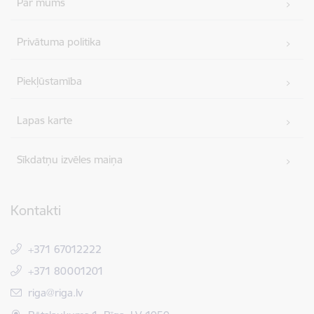
Par mums
Privātuma politika
Piekļūstamība
Lapas karte
Sīkdatņu izvēles maiņa
Kontakti
+371 67012222
+371 80001201
E-pasts:
riga@riga.lv