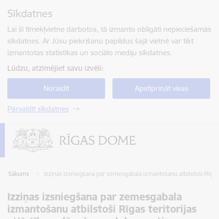
Pāriet uz lapas saturu
Sīkdatnes
Spied
lai meklētu
Enter
Lai šī tīmekļvietne darbotos, tā izmanto obligāti nepieciešamās
sīkdatnes. Ar Jūsu piekrišanu papildus šajā vietnē var tikt
izmantotas statistikas un sociālo mediju sīkdatnes.
Lūdzu, atzīmējiet savu izvēli:
Noraidīt
Apstiprināt visas
Pārvaldīt sīkdatnes
Sākums
Izziņas izsniegšana par zemesgabala izmantošanu atbilstoši Rīgas
Izziņas izsniegšana par zemesgabala
izmantošanu atbilstoši Rīgas teritorijas