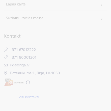
Lapas karte
Sīkdatņu izvēles maiņa
Kontakti
+371 67012222
+371 80001201
E-pasts:
riga@riga.lv
Rātslaukums 1, Rīga, LV-1050
Visi kontakti