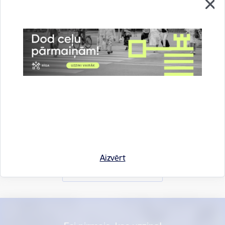
Vai šī informācija bija noderīga?
Aizvērt
Sniegt atsauksmi