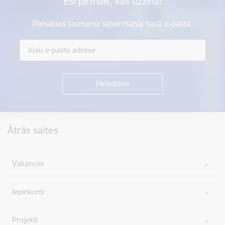
Esi pirmais, kas uzzina!
Piesakies jaunumu saņemšanai savā e-pastā.
Kājene
Ātrās saites
Vakances
Iepirkumi
Projekti