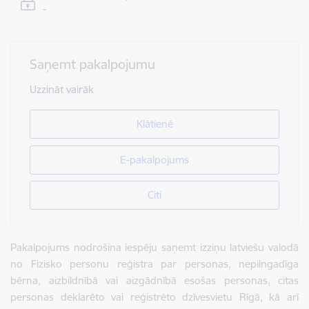
-
Saņemt pakalpojumu
Uzzināt vairāk
Klātienē
E-pakalpojums
Citi
Pakalpojums nodrošina iespēju saņemt izziņu latviešu valodā
no Fizisko personu reģistra par personas, nepilngadīga
bērna, aizbildnībā vai aizgādnībā esošas personas, citas
personas deklarēto vai reģistrēto dzīvesvietu Rīgā, kā arī