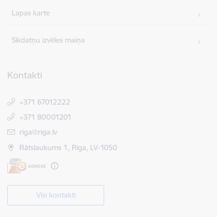
Lapas karte
Sīkdatņu izvēles maiņa
Kontakti
+371 67012222
+371 80001201
E-pasts:
riga@riga.lv
Rātslaukums 1, Rīga, LV-1050
Visi kontakti