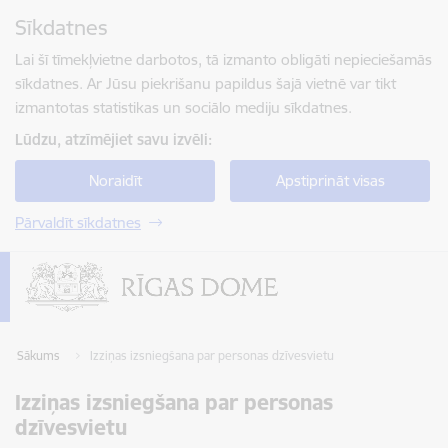
Pāriet uz lapas saturu
Sīkdatnes
Spied
lai meklētu
Enter
Lai šī tīmekļvietne darbotos, tā izmanto obligāti nepieciešamās
sīkdatnes. Ar Jūsu piekrišanu papildus šajā vietnē var tikt
izmantotas statistikas un sociālo mediju sīkdatnes.
Lūdzu, atzīmējiet savu izvēli:
Noraidīt
Apstiprināt visas
Pārvaldīt sīkdatnes
Sākums
Izziņas izsniegšana par personas dzīvesvietu
Izziņas izsniegšana par personas
dzīvesvietu