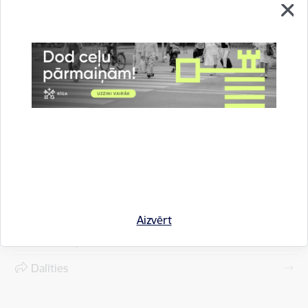
Saņemt pakalpojumu
Uzzināt vairāk
Klātienē
E-pakalpojums
Citi
Aizvērt
Drukāt lapu
Dalīties