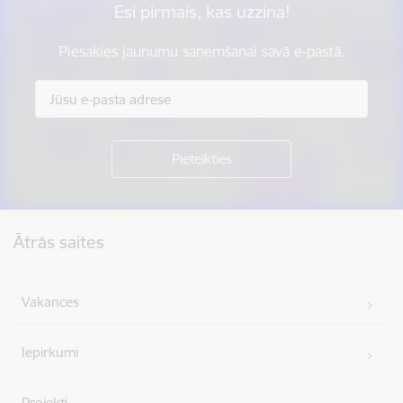
Esi pirmais, kas uzzina!
Piesakies jaunumu saņemšanai savā e-pastā.
Kājene
Ātrās saites
Vakances
Iepirkumi
Projekti