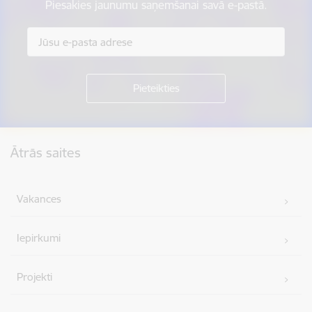
Piesakies jaunumu saņemšanai savā e-pastā.
Kājene
Ātrās saites
Vakances
Iepirkumi
Projekti