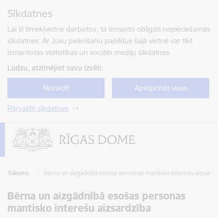
Pāriet uz lapas saturu
Sīkdatnes
Spied
lai meklētu
Enter
Lai šī tīmekļvietne darbotos, tā izmanto obligāti nepieciešamās
sīkdatnes. Ar Jūsu piekrišanu papildus šajā vietnē var tikt
izmantotas statistikas un sociālo mediju sīkdatnes.
Lūdzu, atzīmējiet savu izvēli:
Noraidīt
Apstiprināt visas
Pārvaldīt sīkdatnes
Sākums
Bērna un aizgādnībā esošas personas mantisko interešu aizsardz
Bērna un aizgādnībā esošas personas
mantisko interešu aizsardzība