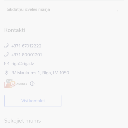
Sīkdatņu izvēles maiņa
Kontakti
+371 67012222
+371 80001201
E-pasts:
riga@riga.lv
Rātslaukums 1, Rīga, LV-1050
Visi kontakti
Sekojiet mums