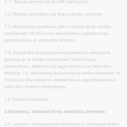
1. 1. Atļauju pieņemt vai atraidīt mantojumu.
1.2. Mantas pārdošanu par tirgus vērtību vai izsolē.
1.3. Mantojuma sadalīšanu, bērna mantas (ja tās vērtība
nepārsniedz 14 000 euro) atsavināšanu, ieķīlāšanu vai
apgrūtināšanu ar citām lietu tiesībām.
1.4. Aizgādnībā esošajai personai piederoša nekustamā
īpašuma (ja tā vērtība nepārsniedz 14 000 euro)
atsavināšanu, ieķīlāšanu vai apgrūtināšanu ar citām lietu
tiesībām. 1.5. Nekustamā īpašuma (ja tā vērtība pārsniedz 14
000 euro) atsavināšanas, ieķīlāšanas vai apgrūtināšanas ar
citām lietu tiesībām lietderīgumu.
1.6. Īpašuma iegūšanu.
2.Bāriņtiesa, aizstāvot bērna mantiskās intereses:
2.1. Lemj par mantojuma pārvaldīšanas un lietošanas tiesību