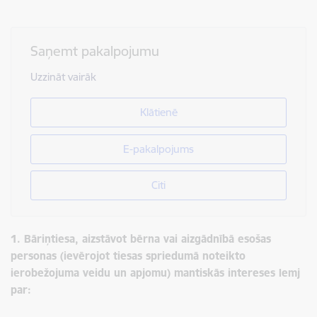
Saņemt pakalpojumu
Uzzināt vairāk
Klātienē
E-pakalpojums
Citi
1. Bāriņtiesa, aizstāvot bērna vai aizgādnībā esošas
personas (ievērojot tiesas spriedumā noteikto
ierobežojuma veidu un apjomu) mantiskās intereses lemj
par: