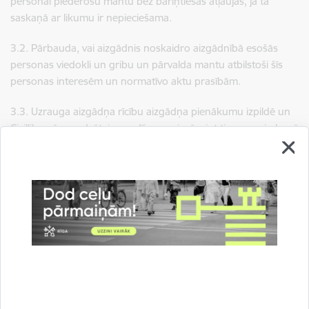
personai piederošu mantu bez bāriņtiesas atļaujas, ja tā
saskaņā ar likumu ir nepieciešama.
3.2. Pārbauda, vai aizgādnis noskaidro aizgādnībā esošās
personas viedokli un gribu un pārvalda mantu atbilstoši šīs
personas interesēm un normatīvo aktu prasībām.
3.3. Uzrauga aizgādņa rīcību aizgādņa pienākumu izpildē un
Civillikumā paredzētajos gadījumos, ievērojot tiesas spriedumā
noteikto ierobežojuma veidu un apjomu, atļauj aizgādnim
kārtot darījumus.
Procesa apraksts
Saistītie dokumenti
Saņemt pakalpojumu