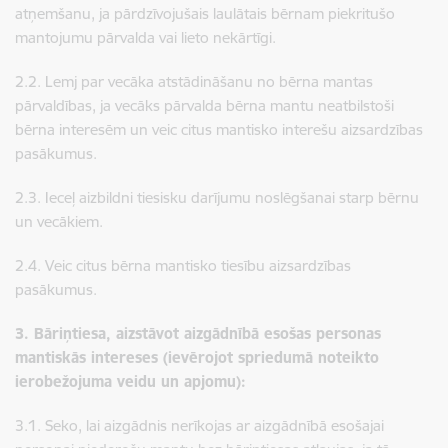
atņemšanu, ja pārdzīvojušais laulātais bērnam piekritušo
mantojumu pārvalda vai lieto nekārtīgi.
2.2. Lemj par vecāka atstādināšanu no bērna mantas
pārvaldības, ja vecāks pārvalda bērna mantu neatbilstoši
bērna interesēm un veic citus mantisko interešu aizsardzības
pasākumus.
2.3. Ieceļ aizbildni tiesisku darījumu noslēgšanai starp bērnu
un vecākiem.
2.4. Veic citus bērna mantisko tiesību aizsardzības
pasākumus.
3. Bāriņtiesa, aizstāvot aizgādnībā esošas personas
mantiskās intereses (ievērojot spriedumā noteikto
ierobežojuma veidu un apjomu):
3.1. Seko, lai aizgādnis nerīkojas ar aizgādnībā esošajai