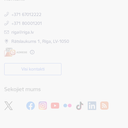
+371 67012222
+371 80001201
E-pasts:
riga@riga.lv
Rātslaukums 1, Rīga, LV-1050
Visi kontakti
Sekojiet mums