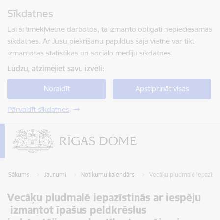
Pāriet uz lapas saturu
Sīkdatnes
Spied
lai meklētu
Enter
Lai šī tīmekļvietne darbotos, tā izmanto obligāti nepieciešamās
sīkdatnes. Ar Jūsu piekrišanu papildus šajā vietnē var tikt
izmantotas statistikas un sociālo mediju sīkdatnes.
Lūdzu, atzīmējiet savu izvēli:
Noraidīt
Apstiprināt visas
Pārvaldīt sīkdatnes
Sākums
Jaunumi
Notikumu kalendārs
Vecāķu pludmalē iepazīsti
Vecāķu pludmalē iepazīstinās ar iespēju
izmantot īpašus peldkrēslus