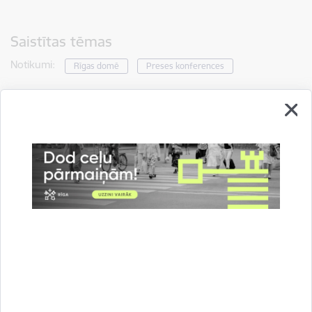
Saistītas tēmas
Notikumi:
Rīgas domē
Preses konferences
Drukāt lapu
Dalīties