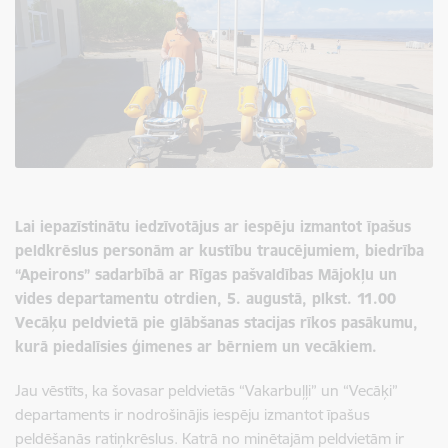
Lai iepazīstinātu iedzīvotājus ar iespēju izmantot īpašus
peldkrēslus personām ar kustību traucējumiem, biedrība
“Apeirons” sadarbībā ar Rīgas pašvaldības Mājokļu un
vides departamentu otrdien, 5. augustā, plkst. 11.00
Vecāķu peldvietā pie glābšanas stacijas rīkos pasākumu,
kurā piedalīsies ģimenes ar bērniem un vecākiem.
Jau vēstīts, ka šovasar peldvietās “Vakarbuļļi” un “Vecāķi”
departaments ir nodrošinājis iespēju izmantot īpašus
peldēšanās ratiņkrēslus. Katrā no minētajām peldvietām ir