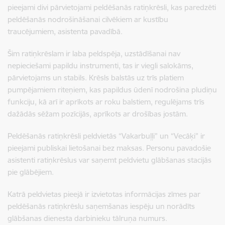
pieejami divi pārvietojami peldēšanās ratiņkrēsli, kas paredzēti
peldēšanās nodrošināšanai cilvēkiem ar kustību
traucējumiem, asistenta pavadībā.
Šim ratiņkrēslam ir laba peldspēja, uzstādīšanai nav
nepieciešami papildu instrumenti, tas ir viegli salokāms,
pārvietojams un stabils. Krēsls balstās uz trīs platiem
pumpējamiem riteņiem, kas papildus ūdenī nodrošina pludiņu
funkciju, kā arī ir aprīkots ar roku balstiem, regulējams trīs
dažādās sēžam pozīcijās, aprīkots ar drošības jostām.
Peldēšanās ratiņkrēsli peldvietās “Vakarbuļļi” un “Vecāķi” ir
pieejami publiskai lietošanai bez maksas. Personu pavadošie
asistenti ratiņkrēslus var saņemt peldvietu glābšanas stacijās
pie glābējiem.
Katrā peldvietas pieejā ir izvietotas informācijas zīmes par
peldēšanās ratiņkrēslu saņemšanas iespēju un norādīts
glābšanas dienesta darbinieku tālruņa numurs.