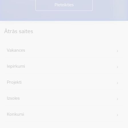
Kājene
Ātrās saites
Vakances
Iepirkumi
Projekti
Izsoles
Konkursi