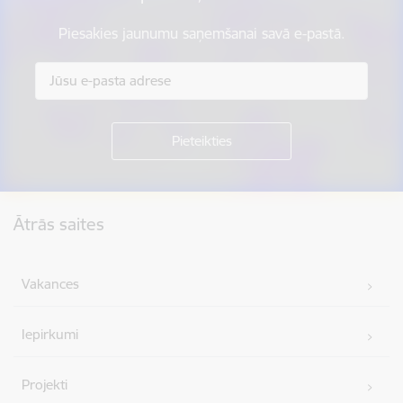
Piesakies jaunumu saņemšanai savā e-pastā.
Kājene
Ātrās saites
Vakances
Iepirkumi
Projekti