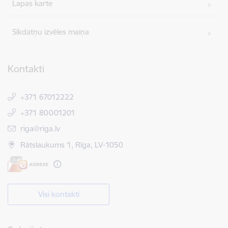
Lapas karte
Sīkdatņu izvēles maiņa
Kontakti
+371 67012222
+371 80001201
E-pasts:
riga@riga.lv
Rātslaukums 1, Rīga, LV-1050
Visi kontakti