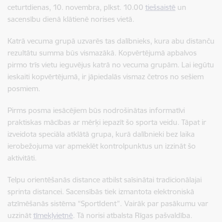
ceturtdienas, 10. novembra, plkst. 10.00
tiešsaistē
un
sacensību dienā klātienē norises vietā.
Katrā vecuma grupā uzvarēs tas dalībnieks, kura abu distanču
rezultātu summa būs vismazākā. Kopvērtējumā apbalvos
pirmo trīs vietu ieguvējus katrā no vecuma grupām. Lai iegūtu
ieskaiti kopvērtējumā, ir jāpiedalās vismaz četros no sešiem
posmiem.
Pirms posma iesācējiem būs nodrošinātas informatīvi
praktiskas mācības ar mērķi iepazīt šo sporta veidu. Tāpat ir
izveidota speciāla atklātā grupa, kurā dalībnieki bez laika
ierobežojuma var apmeklēt kontrolpunktus un izzināt šo
aktivitāti.
Telpu orientēšanās distance atbilst saīsinātai tradicionālajai
sprinta distancei. Sacensībās tiek izmantota elektroniskā
atzīmēšanās sistēma “SportIdent”.
Vairāk par pasākumu var
uzzināt
tīmekļvietnē
. Tā norisi atbalsta Rīgas pašvaldība.