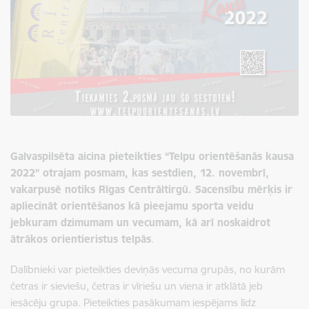
Galvaspilsēta aicina pieteikties “Telpu orientēšanās kausa
2022” otrajam posmam, kas sestdien, 12. novembrī,
vakarpusē notiks Rīgas Centrāltirgū. Sacensību mērķis ir
apliecināt orientēšanos kā pieejamu sporta veidu
jebkuram dzimumam un vecumam, kā arī noskaidrot
ātrākos orientieristus telpās
.
Dalībnieki var pieteikties deviņās vecuma grupās, no kurām
četras ir sieviešu, četras ir vīriešu un viena ir atklātā jeb
iesācēju grupa. Pieteikties pasākumam iespējams līdz