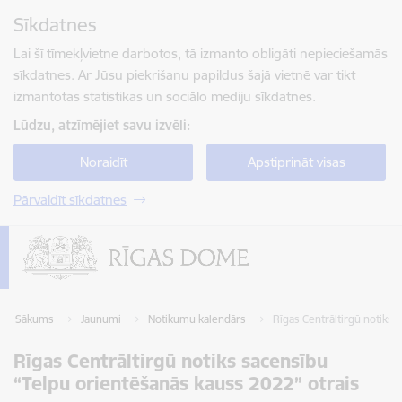
Pāriet uz lapas saturu
Sīkdatnes
Spied
lai meklētu
Enter
Lai šī tīmekļvietne darbotos, tā izmanto obligāti nepieciešamās
sīkdatnes. Ar Jūsu piekrišanu papildus šajā vietnē var tikt
izmantotas statistikas un sociālo mediju sīkdatnes.
Lūdzu, atzīmējiet savu izvēli:
Noraidīt
Apstiprināt visas
Pārvaldīt sīkdatnes
Sākums
Jaunumi
Notikumu kalendārs
Rīgas Centrāltirgū notiks
Rīgas Centrāltirgū notiks sacensību
“Telpu orientēšanās kauss 2022” otrais