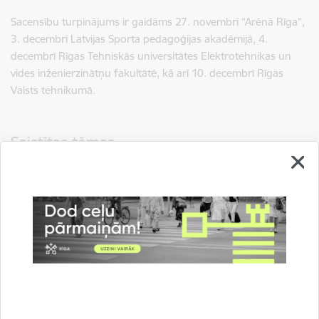
Sacensību turpinājums ir gaidāms 27. novembrī “Arēnā Rīga”,
3. decembrī Latvijas Sporta pedagoģijas akadēmijā, 4.
decembrī Rīgas Tehniskās universitātes Elektrotehnikas un
vides inženierzinātņu fakultātē, kā arī 10. decembrī Rīgas
Valsts tehnikumā.
Saistītas tēmas
Notikumi:
Sports
Drukāt lapu
Dalīties