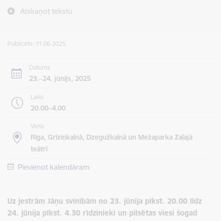
Atskaņot tekstu
Publicēts: 11.06.2025.
Datums
23.–24. jūnijs, 2025
Laiks
20.00–4.00
Vieta
Rīga, Grīziņkalnā, Dzegužkalnā un Mežaparka Zaļajā
teātrī
Pievienot kalendāram
Uz jestrām Jāņu svinībām no 23. jūnija plkst. 20.00 līdz
24. jūnija plkst. 4.30 rīdzinieki un pilsētas viesi šogad