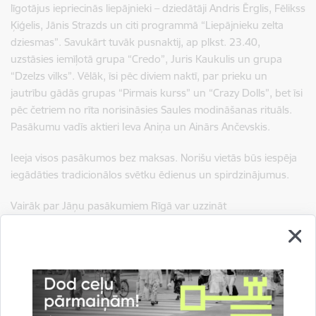
līgotājus iepriecinās liepājnieki – dziedātāji Andris Ērglis, Fēlikss
Ķiģelis, Jānis Strazds un citi programmā “Liepājnieku zelta
dziesmas”. Savukārt tuvāk pusnaktij, ap plkst. 23.40,
uzstāsies iemīļotā grupa “Credo”, Juris Kaukulis un grupa
“Dzelzs vilks”. Vēlāk, īsi pēc diviem naktī, par prieku un
jautrību gādās grupas “Pirmais kurss” un “Crazy Dolls”, bet īsi
pēc četriem no rīta norisināsies Saules modināšanas rituāls.
Pasākumu vadīs aktieri Ieva Aniņa un Ainārs Ančevskis.
Ieeja visos pasākumos bez maksas. Norišu vietās būs iespēja
iegādāties tradicionālos svētku ēdienus un spirdzinājumus.
Vairāk par Jāņu pasākumiem Rīgā var uzzināt
tīmekļvietnē
www.kultura.riga.lv
, kā arī sekojot līdzi informācijai
Rīgas domes sociālo tīklu lapās “
Rīga
” un “
Rīgā notiek
”.
Saistītas tēmas
Notikumi:
Pasākumi
Svētki