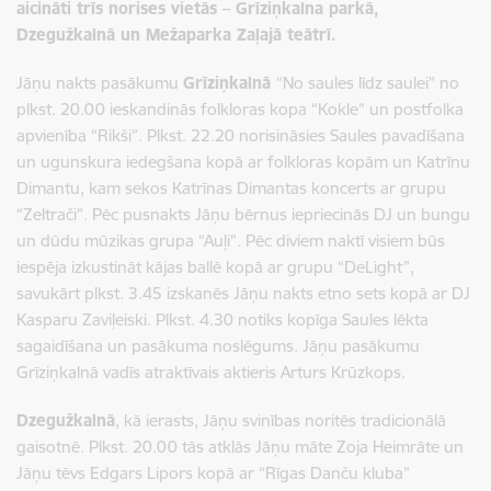
aicināti trīs norises vietās – Grīziņkalna parkā,
Dzegužkalnā un Mežaparka Zaļajā teātrī.
Jāņu nakts pasākumu
Grīziņkalnā
“No saules līdz saulei” no
plkst. 20.00 ieskandinās folkloras kopa “Kokle” un postfolka
apvienība “Rikši”. Plkst. 22.20 norisināsies Saules pavadīšana
un ugunskura iedegšana kopā ar folkloras kopām un Katrīnu
Dimantu, kam sekos Katrīnas Dimantas koncerts ar grupu
“Zeltrači”. Pēc pusnakts Jāņu bērnus iepriecinās DJ un bungu
un dūdu mūzikas grupa “Auļi”. Pēc diviem naktī visiem būs
iespēja izkustināt kājas ballē kopā ar grupu “DeLight”,
savukārt plkst. 3.45 izskanēs Jāņu nakts etno sets kopā ar DJ
Kasparu Zaviļeiski. Plkst. 4.30 notiks kopīga Saules lēkta
sagaidīšana un pasākuma noslēgums. Jāņu pasākumu
Grīziņkalnā vadīs atraktīvais aktieris Arturs Krūzkops.
Dzegužkalnā
, kā ierasts, Jāņu svinības noritēs tradicionālā
gaisotnē. Plkst. 20.00
tās atklās Jāņu māte Zoja Heimrāte un
Jāņu tēvs Edgars Lipors kopā ar “Rīgas Danču kluba”