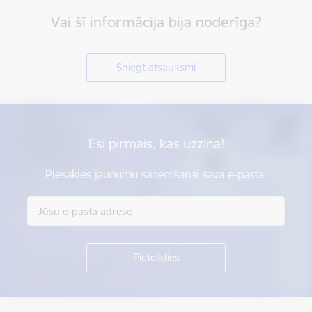
Vai šī informācija bija noderīga?
Sniegt atsauksmi
Esi pirmais, kas uzzina!
Piesakies jaunumu saņemšanai savā e-pastā.
Kājene