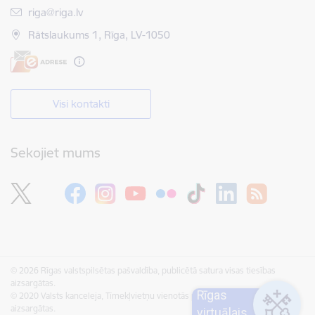
E-pasts:
riga@riga.lv
Rātslaukums 1, Rīga, LV-1050
Visi kontakti
Sekojiet mums
© 2026 Rīgas valstspilsētas pašvaldība, publicētā satura visas tiesības
aizsargātas.
Rīgas
© 2020 Valsts kanceleja, Tīmekļvietņu vienotās platformas visas tiesības
aizsargātas.
virtuālais