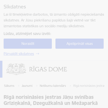
Pāriet uz lapas saturu
Sīkdatnes
Spied
lai meklētu
Enter
Lai šī tīmekļvietne darbotos, tā izmanto obligāti nepieciešamās
sīkdatnes. Ar Jūsu piekrišanu papildus šajā vietnē var tikt
izmantotas statistikas un sociālo mediju sīkdatnes.
Lūdzu, atzīmējiet savu izvēli:
Noraidīt
Apstiprināt visas
Pārvaldīt sīkdatnes
Sākums
Jaunumi
Notikumu kalendārs
Rīgā norisināsies jestras 
Rīgā norisināsies jestras Jāņu svinības
Grīziņkalnā, Dzegužkalnā un Mežaparkā