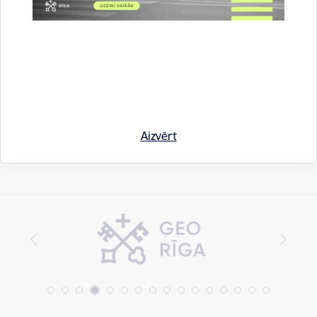
Drukāt lapu
Dalīties
Aizvērt