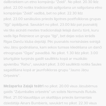
dalībniekiem un etno kompāniju “Zeidi”. No plkst. 20.30 līdz
plkst. 22.00 notiks tradicionālā aplīgošana un salīgošana etno
kompānijas “Zeidi” vadībā, bet no plkst. 22.30 līdz
plkst. 23.00 sanākušos priecēs līgotnes postfolkloras grupas
“Iļģi” izpildījumā. Savukārt no plkst. 23.00 līdz pat pusnaktij
visi tiks aicināti mesties tradicionālajā lielajā danču tūrē, kuru
vadīs Ilga Reizniece un grupa “Iļģi”, bet dejas soļus ierādīs
Rīgas Danču kluba dejotāji. Pēc pusnakts norisināsies svinīgā
visu Jāņu godināšana, kam sekos tumsas kliedēšana un danči
etnogrupas “Ogas” pavadībā. No plkst. 1.30 līdz plkst. 3.00
izturīgākie turpinās gaidīt saullēktu kopā ar muzikālo
apvienību “Rahu”, savukārt plkst. 3.00 saullēktā notiks Saules
sagaidīšana kopā ar jaunfolkloras grupu “Jauno Jāņu
Orķestris”.
Mežaparka Zaļajā teātrī
no plkst. 20.00 visus Jāņubērnus
gaidīs “Zaļumballes orķestris” un solists Normunds Rutulis.
Plkst. 21.00 klausītājus un skatītājus priecēs šarmantais
dziedātājs Ainars Bumbieris, savukārt no plkst. 22.30 visus