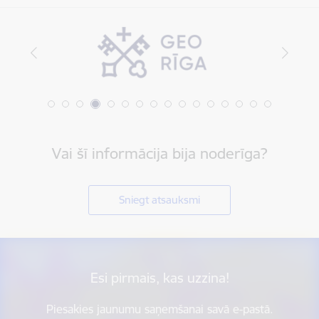
Vai šī informācija bija noderīga?
Sniegt atsauksmi
Esi pirmais, kas uzzina!
Piesakies jaunumu saņemšanai savā e-pastā.