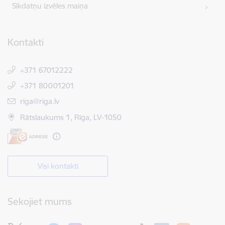
Sīkdatņu izvēles maiņa
Kontakti
+371 67012222
+371 80001201
E-pasts:
riga@riga.lv
Rātslaukums 1, Rīga, LV-1050
Visi kontakti
Sekojiet mums