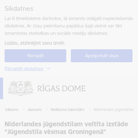
Pāriet uz lapas saturu
Sīkdatnes
Spied
lai meklētu
Enter
Lai šī tīmekļvietne darbotos, tā izmanto obligāti nepieciešamās
sīkdatnes. Ar Jūsu piekrišanu papildus šajā vietnē var tikt
izmantotas statistikas un sociālo mediju sīkdatnes.
Lūdzu, atzīmējiet savu izvēli:
Noraidīt
Apstiprināt visas
Pārvaldīt sīkdatnes
Sākums
Jaunumi
Notikumu kalendārs
Nīderlandes jūgendstilam 
Nīderlandes jūgendstilam veltīta izstāde
“Jūgendstila vēsmas Groningenā”