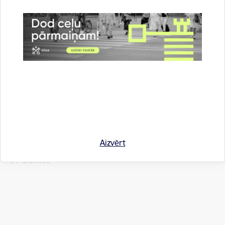
Muzejs atvērts no 10.00 līdz 18.00 katru dienu,
pirmdienās slēgts
Saistītas tēmas
Notikumi:
Izstādes
Drukāt lapu
Aizvērt
Dalīties