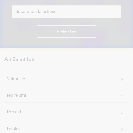
Kājene
Ātrās saites
Vakances
Iepirkumi
Projekti
Izsoles