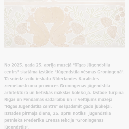
No 2025. gada 25. aprīļa muzejā “Rīgas Jūgendstila
centrs” skatāma izstāde “Jūgendstila vēsmas Groningenā”.
Tā sniedz izcilu ieskatu Nīderlandes Karalistes
ziemeļaustrumu provinces Groningenas jūgendstila
arhitektūrā
un lietišķās mākslas kolekcijā. Izstāde turpina
Rīgas un Fēndamas sadarbību un ir veltījums muzeja
“Rīgas Jūgendstila centrs” sešpadsmit gadu jubilejai.
Izstādes pirmajā dienā, 25. aprīlī notiks jūgendstila
pētnieka Frederika Ērensa lekcija “Groningenas
jūgendstils”.