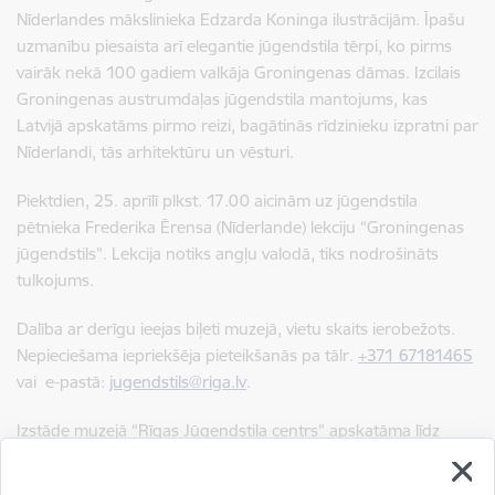
Nīderlandes mākslinieka Edzarda Koninga ilustrācijām. Īpašu
uzmanību piesaista arī elegantie jūgendstila tērpi, ko pirms
vairāk nekā 100 gadiem valkāja Groningenas dāmas. Izcilais
Groningenas austrumdaļas jūgendstila mantojums, kas
Latvijā apskatāms pirmo reizi, bagātinās rīdzinieku izpratni par
Nīderlandi, tās arhitektūru un vēsturi.
Piektdien, 25. aprīlī plkst. 17.00 aicinām uz jūgendstila
pētnieka Frederika Ērensa (Nīderlande) lekciju “Groningenas
jūgendstils”.
Lekcija notiks angļu valodā, tiks nodrošināts
tulkojums.
Dalība ar derīgu ieejas biļeti muzejā, v
ietu skaits ierobežots.
Nepieciešama iepriekšēja pieteikšanās pa tālr.
+371 67181465
vai e-pastā:
jugendstils@riga.lv
.
Izstāde muzejā “Rīgas Jūgendstila centrs” apskatāma līdz
2025. gada
14. septembrim
.