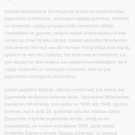
Izstāde iepazīstina ar Groningenas provinces austrumdaļas
jūgendstila arhitektūru, akcentējot vietējās īpatnības. Arhitekti
un amatnieki, pielāgojot jūgendstila elementus vietējai
mentalitātei un gaumei, radījuši mazāk ekstravagantu šī stila
versiju kā citviet tā laika Eiropā. Izstādē iekļautās Nīderlandes
mākslinieces Normas van der Horstas fotogrāfijas dod iespēju
aplūkot ne vien ēku fasādes, bet ielūkoties arī interjeros.
Lai
gan daudzi no tiem ikdienā nav pieejami apmeklētājiem, tie ir
rūpīgi restaurēti un atspoguļo mūsdienu interesi par
jūgendstila mantojuma atdzimšanu.
Izstādi papildina lietišķās mākslas priekšmeti, kas liecina par
jūgendstila ienākšanu ikdienas dzīvē. Apskatāms
Nīderlandes
karalienes Vilhelmīnas, kas valdīja no 1890. līdz 1948. gadam,
portrets, kas ir izcils 20. gadsimta sākuma mākslas darbs.
Eksponēta oriģināla jūgendstila vitrāža, zīmējumi un
iespieddarbi, no kuriem atzīmējama 1895. gadā izdotā
Frederika Ēdena grāmata “Mazais Johaness” ar slavenā