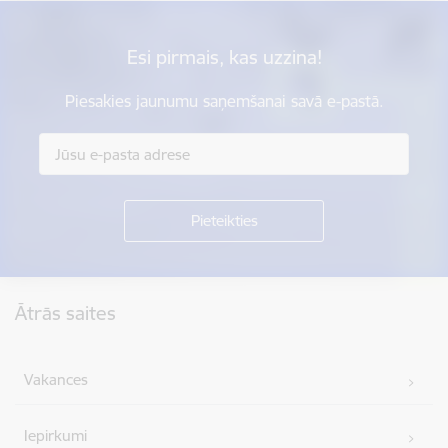
Esi pirmais, kas uzzina!
Piesakies jaunumu saņemšanai savā e-pastā.
Kājene
Ātrās saites
Vakances
Iepirkumi