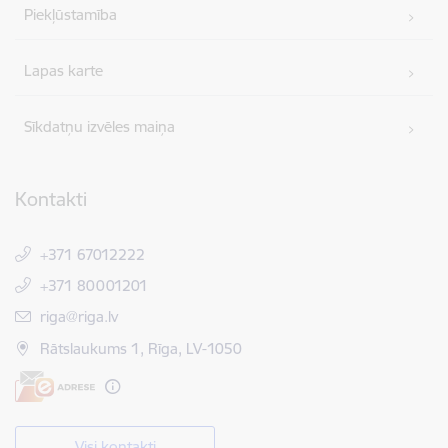
Piekļūstamība
Lapas karte
Sīkdatņu izvēles maiņa
Kontakti
+371 67012222
+371 80001201
E-pasts:
riga@riga.lv
Rātslaukums 1, Rīga, LV-1050
Visi kontakti