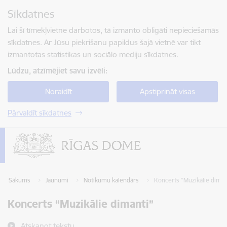
Pāriet uz lapas saturu
Sīkdatnes
Spied
lai meklētu
Enter
Lai šī tīmekļvietne darbotos, tā izmanto obligāti nepieciešamās
sīkdatnes. Ar Jūsu piekrišanu papildus šajā vietnē var tikt
izmantotas statistikas un sociālo mediju sīkdatnes.
Lūdzu, atzīmējiet savu izvēli:
Noraidīt
Apstiprināt visas
Pārvaldīt sīkdatnes
Sākums
Jaunumi
Notikumu kalendārs
Koncerts “Muzikālie diman
Koncerts “Muzikālie dimanti”
Atskaņot tekstu