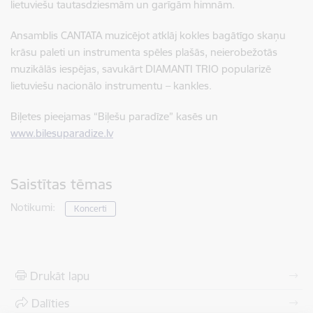
lietuviešu tautasdziesmām un garīgām himnām.
Ansamblis CANTATA muzicējot atklāj kokles bagātīgo skaņu
krāsu paleti un instrumenta spēles plašās, neierobežotās
muzikālās iespējas, savukārt DIAMANTI TRIO popularizē
lietuviešu nacionālo instrumentu – kankles.
Biļetes pieejamas “Biļešu paradīze” kasēs un
www.bilesuparadize.lv
Saistītas tēmas
Notikumi:
Koncerti
Drukāt lapu
Dalīties