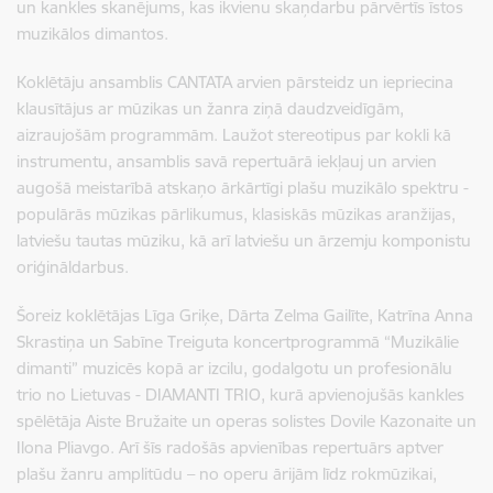
un kankles skanējums, kas ikvienu skaņdarbu pārvērtīs īstos
muzikālos dimantos.
Koklētāju ansamblis CANTATA arvien pārsteidz un iepriecina
klausītājus ar mūzikas un žanra ziņā daudzveidīgām,
aizraujošām programmām. Laužot stereotipus par kokli kā
instrumentu, ansamblis savā repertuārā iekļauj un arvien
augošā meistarībā atskaņo ārkārtīgi plašu muzikālo spektru -
populārās mūzikas pārlikumus, klasiskās mūzikas aranžijas,
latviešu tautas mūziku, kā arī latviešu un ārzemju komponistu
oriģināldarbus.
Šoreiz koklētājas Līga Griķe, Dārta Zelma Gailīte, Katrīna Anna
Skrastiņa un Sabīne Treiguta koncertprogrammā “Muzikālie
dimanti” muzicēs kopā ar izcilu, godalgotu un profesionālu
trio no Lietuvas - DIAMANTI TRIO, kurā apvienojušās kankles
spēlētāja Aiste Bružaite un operas solistes Dovile Kazonaite un
Ilona Pliavgo. Arī šīs radošās apvienības repertuārs aptver
plašu žanru amplitūdu – no operu ārijām līdz rokmūzikai,