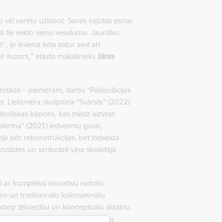
ko vēl varētu uzlabot. Savas sajūtas esmu
rtā tie veido vienu veselumu. Jaunāko
jo ikviena lieta satur sevī arī
ir iluzors,” stāsta mākslinieks
Jānis
izstādē – piemēram, darbs “Pašizolācijas
ei. Lielizmēra skulptūra “Svārsts” (2022)
boliskas kāpnes, kas mēdz aizvest
alerīna” (2021) iedvesmu guvis,
ā pēc rekonstrukcijas, bet lodveida
stādes un simbolizē viņa skolotāja
ti ar kompleksi inovatīvu radošo
ro un tradicionālo kokmateriālu
 starp tēlniecību un konceptuālo dizainu.
tās mērķis ir paplašināt iztēles un