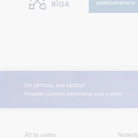
Esi pirmais, kas uzzina!
Piesakies jaunumu saņemšanai savā e-pastā.
Kājene
Ātrās saites
Noderīg