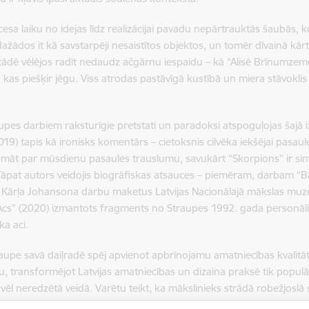
cesa laiku no idejas līdz realizācijai pavadu nepārtrauktās šaubās, 
dažādos it kā savstarpēji nesaistītos objektos, un tomēr dīvainā kā
tādē vēlējos radīt nedaudz ačgārnu iespaidu – kā “Alisē Brīnumzemē”, 
 kas piešķir jēgu. Viss atrodas pastāvīgā kustībā un miera stāvoklis 
upes darbiem raksturīgie pretstati un paradoksi atspoguļojas šajā 
019) tapis kā ironisks komentārs – cietoksnis cilvēka iekšējai pasaul
māt par mūsdienu pasaules trauslumu, savukārt “Skorpions” ir sim
Tāpat autors veidojis biogrāfiskas atsauces – piemēram, darbam “B
 Kārļa Johansona darbu maketus Latvijas Nacionālajā mākslas muzej
Acs” (2020) izmantots fragments no Straupes 1992. gada personāliz
ka aci.
raupe savā daiļradē spēj apvienot apbrīnojamu amatniecības kvalitā
 transformējot Latvijas amatniecības un dizaina praksē tik populā
, vēl neredzētā veidā. Varētu teikt, ka mākslinieks strādā robežjoslā
Ne-lietas” apmeklētājs nesastaps funkcionālus dizaina priekšmetus – 