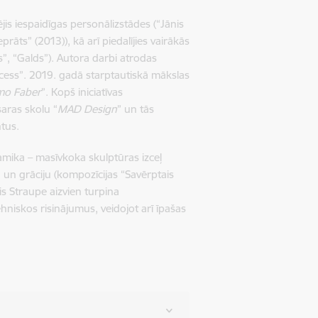
is iespaidīgas personālizstādes (“Jānis
rāts” (2013)), kā arī piedalījies vairākās
s”, “Galds”). Autora darbi atrodas
ocess”. 2019. gadā starptautiskā mākslas
o Faber
”. Kopš iniciatīvas
saras skolu “
MAD Design
” un tās
ntus.
mika – masīvkoka skulptūras izceļ
ju un grāciju (kompozīcijas “Savērptais
nis Straupe aizvien turpina
hniskos risinājumus, veidojot arī īpašas