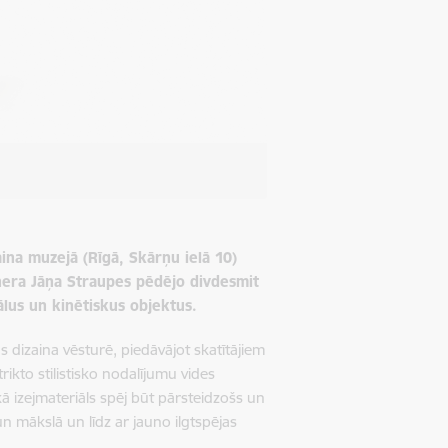
ina muzejā (Rīgā, Skārņu ielā 10)
inera Jāņa Straupes pēdējo divdesmit
ālus un kinētiskus objektus.
 dizaina vēsturē, piedāvājot skatītājiem
ikto stilistisko nodalījumu vides
kā izejmateriāls spēj būt pārsteidzošs un
n mākslā un līdz ar jauno ilgtspējas