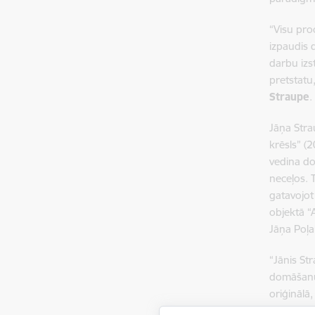
“Visu pro
izpaudis 
darbu izs
pretstatu,
Straupe
.
Jāņa Stra
krēsls” (2
vedina do
neceļos. 
gatavojot
objektā “
Jāņa Poļa
“Jānis St
domāšanu,
oriģinālā
Izstādē “