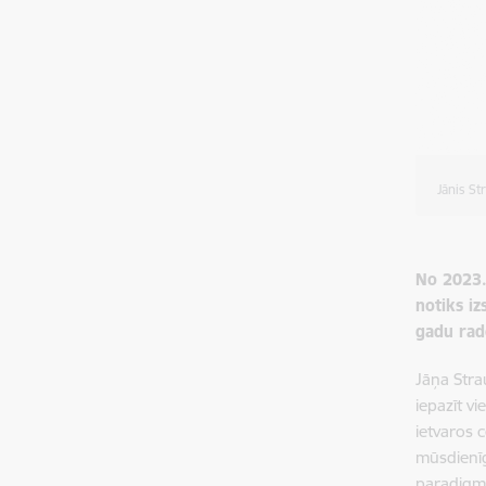
Jānis St
No 2023.
notiks i
gadu rado
Jāņa Stra
iepazīt v
ietvaros 
mūsdienīg
paradigmu