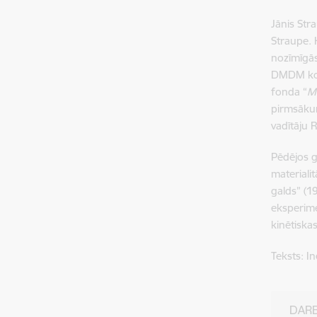
Jānis Str
Straupe. 
nozīmīgās
DMDM kole
fonda “
M
pirmsākum
vadītāju 
Pēdējos g
materialit
galds” (19
eksperime
kinētiska
Teksts: I
DARB