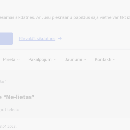
iešamās sīkdatnes. Ar Jūsu piekrišanu papildus šajā vietnē var tikt i
Pārvaldīt sīkdatnes
Pilsēta
Pakalpojumi
Jaunumi
Kontakti
tas”
e “Ne-lietas”
ņot tekstu
23.01.2023.