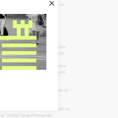
a redzes leņķa – kritiski, ironiski un
tišķo” disciplīnu pārstāvji sāka
tīrās mākslas” virsuzdevumiem.
– Rīgas Lietišķās mākslas vidusskolas
 Jānis Straupe sava skolotāja, izcilā
ā “Māksla”, kur tapa vērienīgi
ības uzņēmumu (1998), tomēr, līdztekus
mēr ir aizrāvuši radošie eksperimenti
postmodernisma ietekme un atsauces uz
 liekā literārā uzslāņojuma. Viņa
 mākslas darbos, kuru tehniskā
a Straupes kompozīcijas var klasificēt kā
na” (
critical design
) kategorijā.