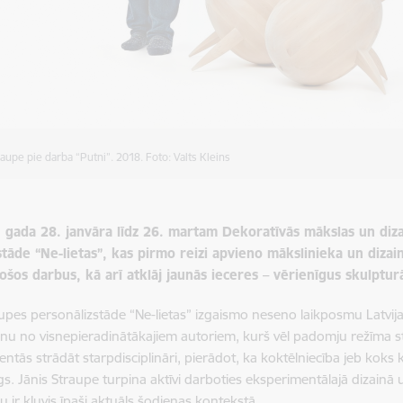
raupe pie darba “Putni”. 2018. Foto: Valts Kleins
 gada 28. janvāra līdz 26. martam Dekoratīvās mākslas un diza
zstāde “Ne-lietas”, kas pirmo reizi apvieno mākslinieka un diza
šos darbus, kā arī atklāj jaunās ieceres – vērienīgus skulptur
upes personālizstāde “Ne-lietas” izgaismo neseno laikposmu Latvijas
ienu no visnepieradinātākajiem autoriem, kurš vēl padomju režīma str
centās strādāt starpdisciplināri, pierādot, ka koktēlniecība jeb koks 
s. Jānis Straupe turpina aktīvi darboties eksperimentālajā dizainā u
 ir kļuvis īpaši aktuāls šodienas kontekstā.