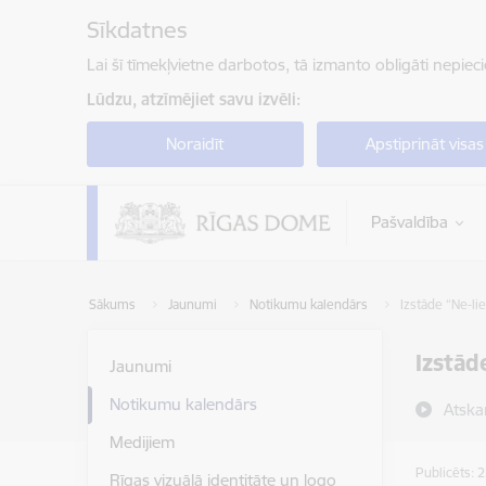
Pāriet uz lapas saturu
Sīkdatnes
Lai šī tīmekļvietne darbotos, tā izmanto obligāti nepiec
Lūdzu, atzīmējiet savu izvēli:
Noraidīt
Apstiprināt visas
Pašvaldība
Sākums
Jaunumi
Notikumu kalendārs
Izstāde “Ne-lie
Izstād
Jaunumi
Notikumu kalendārs
Atska
Medijiem
Publicēts: 
Rīgas vizuālā identitāte un logo