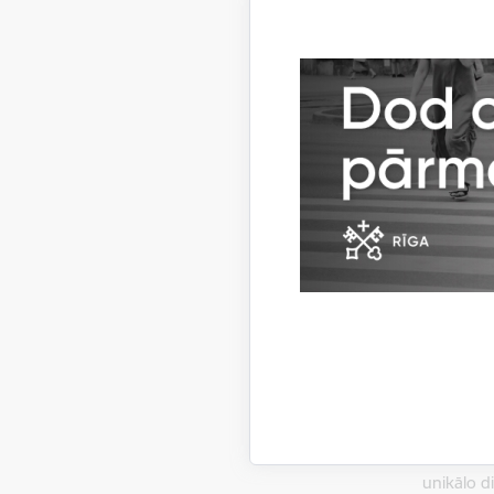
domas hor
romantisk
Par māks
Jānis St
atkāpties
Mākslinie
(tagad Rī
meistara 
pasūtījum
funkcionā
un koncep
Ja agrīna
autoram t
izteiksme
perfekcij
unikālo di