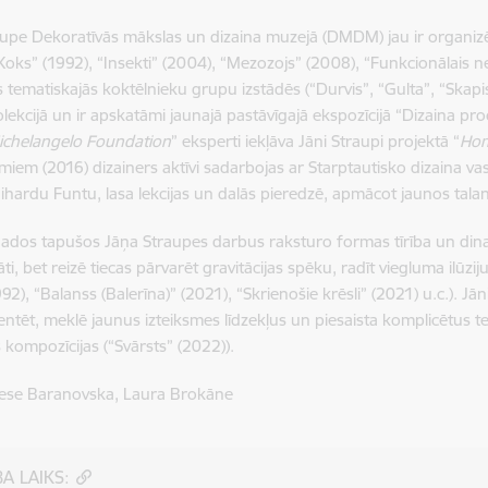
aupe Dekoratīvās mākslas un dizaina muzejā (DMDM) jau ir organizēj
Koks” (1992), “Insekti” (2004), “Mezozojs” (2008), “Funkcionālais nep
 tematiskajās koktēlnieku grupu izstādēs (“Durvis”, “Gulta”, “Skapi
kcijā un ir apskatāmi jaunajā pastāvīgajā ekspozīcijā “Dizaina pr
ichelangelo Foundation
” eksperti iekļāva Jāni Straupi projektā “
Hom
iem (2016) dizainers aktīvi sadarbojas ar Starptautisko dizaina va
Rihardu Funtu, lasa lekcijas un dalās pieredzē, apmācot jaunos tala
ados tapušos Jāņa Straupes darbus raksturo formas tīrība un dina
āti, bet reizē tiecas pārvarēt gravitācijas spēku, radīt viegluma ilūzi
92), “Balanss (Balerīna)” (2021), “Skrienošie krēsli” (2021) u.c.). Jā
ntēt, meklē jaunus izteiksmes līdzekļus un piesaista komplicētus te
s kompozīcijas (“Svārsts” (2022)).
nese Baranovska, Laura Brokāne
A LAIKS: