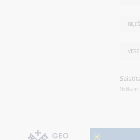
BIĻE
VESE
Saistī
Notikumi: