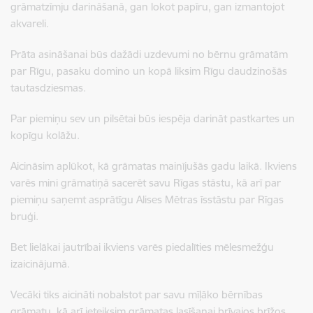
grāmatzīmju darināšanā, gan lokot papīru, gan izmantojot
akvareli.
Prāta asināšanai būs dažādi uzdevumi no bērnu grāmatām
par Rīgu, pasaku domino un kopā liksim Rīgu daudzinošās
tautasdziesmas.
Par piemiņu sev un pilsētai būs iespēja darināt pastkartes un
kopīgu kolāžu.
Aicināsim aplūkot, kā grāmatas mainījušās gadu laikā. Ikviens
varēs mini grāmatiņā sacerēt savu Rīgas stāstu, kā arī par
piemiņu saņemt asprātīgu Alises Mētras īsstāstu par Rīgas
bruģi.
Bet lielākai jautrībai ikviens varēs piedalīties mēlesmežģu
izaicinājumā.
Vecāki tiks aicināti nobalstot par savu mīļāko bērnības
grāmatu, kā arī ieteiksim grāmatas lasīšanai brīvajos brīžos.