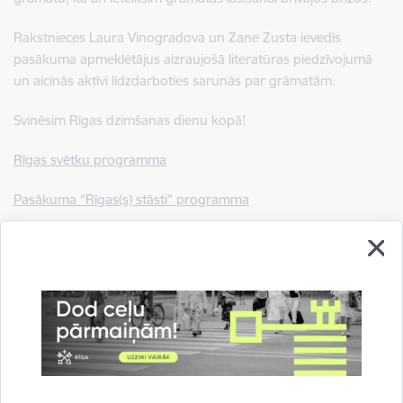
Rakstnieces Laura Vinogradova un Zane Zusta ievedīs
pasākuma apmeklētājus aizraujošā literatūras piedzīvojumā
un aicinās aktīvi līdzdarboties sarunās par grāmatām.
Svinēsim Rīgas dzimšanas dienu kopā!
Rīgas svētku programma
Pasākuma “Rīgas(s) stāsti” programma
Saistītas tēmas
Notikumi:
Pasākumi
Ģimenēm un bērniem
Drukāt lapu