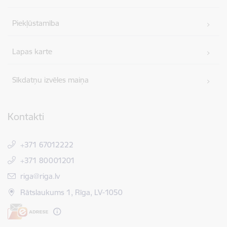
Piekļūstamība
Lapas karte
Sīkdatņu izvēles maiņa
Kontakti
+371 67012222
+371 80001201
E-pasts:
riga@riga.lv
Rātslaukums 1, Rīga, LV-1050