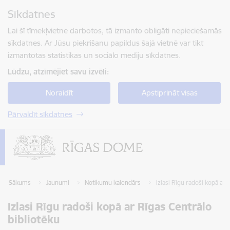
Pāriet uz lapas saturu
Sīkdatnes
Spied
lai meklētu
Enter
Lai šī tīmekļvietne darbotos, tā izmanto obligāti nepieciešamās
sīkdatnes. Ar Jūsu piekrišanu papildus šajā vietnē var tikt
izmantotas statistikas un sociālo mediju sīkdatnes.
Lūdzu, atzīmējiet savu izvēli:
Noraidīt
Apstiprināt visas
Pārvaldīt sīkdatnes
Sākums
Jaunumi
Notikumu kalendārs
Izlasi Rīgu radoši kopā ar 
Izlasi Rīgu radoši kopā ar Rīgas Centrālo
bibliotēku