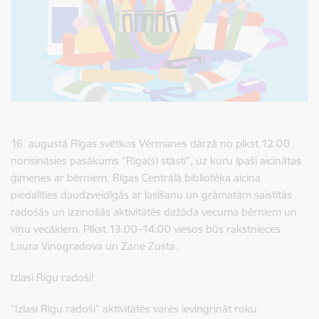
16. augustā Rīgas svētkos Vērmanes dārzā no plkst.12.00
norisināsies pasākums “Rīga(s) stāsti”, uz kuru īpaši aicinātas
ģimenes ar bērniem. Rīgas Centrālā bibliotēka aicina
piedalīties daudzveidīgās ar lasīšanu un grāmatām saistītās
radošās un izzinošās aktivitātēs dažāda vecuma bērniem un
viņu vecākiem. Plkst.13.00–14.00 viesos būs rakstnieces
Laura Vinogradova un Zane Zusta.
Izlasi Rīgu radoši!
“Izlasi Rīgu radoši” aktivitātēs varēs ievingrināt roku