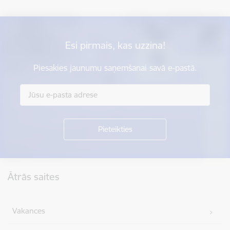
Esi pirmais, kas uzzina!
Piesakies jaunumu saņemšanai savā e-pastā.
Kājene
Ātrās saites
Vakances