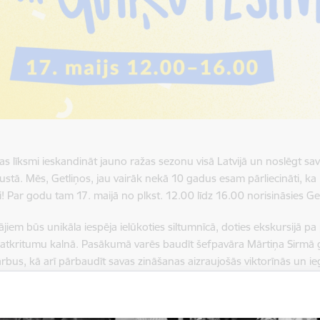
ēlas līksmi ieskandināt jauno ražas sezonu visā Latvijā un noslēgt s
stā. Mēs, Getliņos, jau vairāk nekā 10 gadus esam pārliecināti, ka La
i! Par godu tam 17. maijā no plkst. 12.00 līdz 16.00 norisināsies Ge
jiem būs unikāla iespēja ielūkoties siltumnīcā, doties ekskursijā pa
atkritumu kalnā. Pasākumā varēs baudīt šefpavāra Mārtiņa Sirmā
rbus, kā arī pārbaudīt savas zināšanas aizraujošās viktorīnās un ie
 laikā norisināsies vairāki izaicinājumi, kuros apmeklētāji varēs izm
rēšanā, dārzeņu gatavošanā, kā arī dārzeņu griešanā.