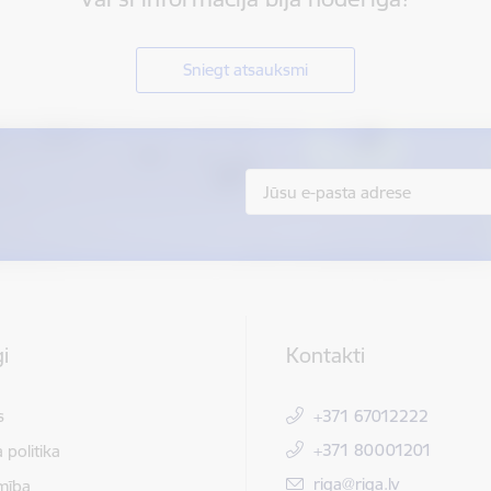
Sniegt atsauksmi
i
Kontakti
s
+371 67012222
+371 80001201
 politika
E-pasts:
riga@riga.lv
mība