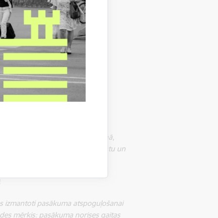
 Party Hardy un grupa “Gapoljeri”.
utobusu un uzbraukt atkritumu kalnā,
uma laikā būs atvērts Getliņu tomātu un
!
tiks izmantoti pasākuma atspoguļošanai
rādes mērķis: pasākuma norises gaitas