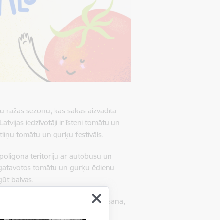
avu ražas sezonu, kas sākās aizvadītā
tvijas iedzīvotāji ir īsteni tomātu un
tliņu tomātu un gurķu festivāls.
 poligona teritoriju ar autobusu un
 gatavotos tomātu un gurķu ēdienu
gūt balvas.
ēģināt spēkus – tomātu kastes turēšanā,