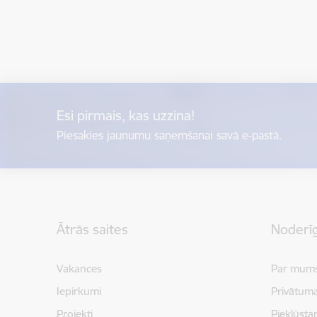
Esi pirmais, kas uzzina!
Piesakies jaunumu saņemšanai savā e-pastā.
Kājene
Ātrās saites
Noderīg
Vakances
Par mum
Iepirkumi
Privātuma
Projekti
Piekļūsta