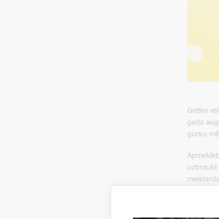
Getliņi v
gada augu
gurķu mīļ
Apmeklētā
uzbraukt 
meistarda
Festivāla
tomātu āt