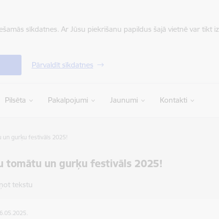
iešamās sīkdatnes. Ar Jūsu piekrišanu papildus šajā vietnē var tikt i
Pārvaldīt sīkdatnes
Pilsēta
Pakalpojumi
Jaunumi
Kontakti
 un gurķu festivāls 2025!
u tomātu un gurķu festivāls 2025!
ņot tekstu
06.05.2025.