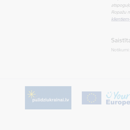
atspoguļo
Ropažu no
klientie
Saistī
Notikumi: