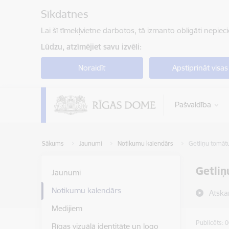
Pāriet uz lapas saturu
Sīkdatnes
Lai šī tīmekļvietne darbotos, tā izmanto obligāti nepiec
Lūdzu, atzīmējiet savu izvēli:
Noraidīt
Apstiprināt visas
Pašvaldība
Sākums
Jaunumi
Notikumu kalendārs
Getliņu tomātu
Getliņ
Jaunumi
Notikumu kalendārs
Atska
Medijiem
Publicēts: 
Rīgas vizuālā identitāte un logo