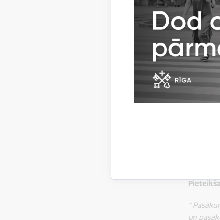
Par apmek
Pasākum
12.00 – F
12.30 – Š
14.00 – G
15.00 – T
16.00 – F
Ieeja fe
Visa fest
ieskatīti
gurķu vei
Pieteikš
* Pasākum
un pasāku