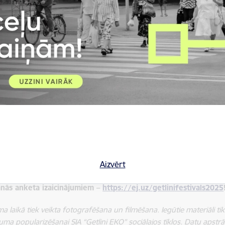
lētāju labsajūtu rūpēsies pasākuma vadītājs Kristians Kareļins, DJ
a programma:
estivāla atklāšana
efpavāra Mārtiņa Sirmā ēdienu meistarklase
rupas “Gapoljeri” koncerts
omātu un gurķu izaicinājumi
estivāla noslēgums
stivālā bezmaksas.
ivāla laikā būs iespēja doties ekskursijā pa poligona teritoriju ar a
es siltumnīcā un iepazīties ar poligonā esošo smago tehniku. Pasāk
Aizvērt
kals, kur varēs iegādāties tomātus un gurķus.
anās anketa izaicinājumiem –
https://ej.uz/getlinifestivals2025
a laikā tiek veikta fotografēšana un filmēšana. Iegūtie materiāli 
ma popularizēšanai SIA “Getliņi EKO” sociālajos tīklos. Datu apst