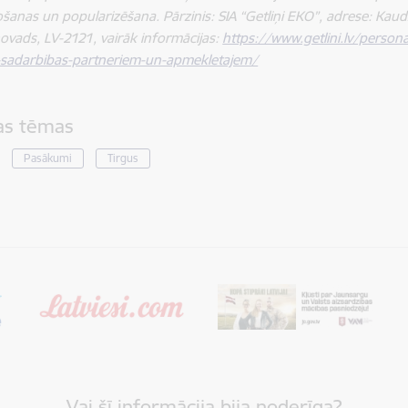
šanas un popularizēšana. Pārzinis: SIA “Getliņi EKO”, adrese: Kaud
vads, LV-2121, vairāk informācijas:
https://www.getlini.lv/perso
m-sadarbibas-partneriem-un-apmekletajem/
tas tēmas
Pasākumi
Tirgus
Vai šī informācija bija noderīga?