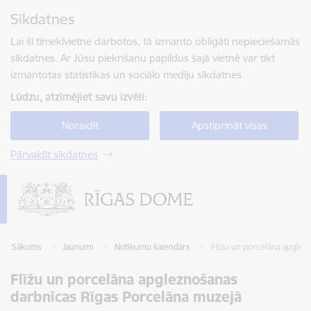
Pāriet uz lapas saturu
Sīkdatnes
Spied
lai meklētu
Enter
Lai šī tīmekļvietne darbotos, tā izmanto obligāti nepieciešamās
sīkdatnes. Ar Jūsu piekrišanu papildus šajā vietnē var tikt
izmantotas statistikas un sociālo mediju sīkdatnes.
Lūdzu, atzīmējiet savu izvēli:
Noraidīt
Apstiprināt visas
Pārvaldīt sīkdatnes
Sākums
Jaunumi
Notikumu kalendārs
Flīžu un porcelāna apglez
Flīžu un porcelāna apgleznošanas
darbnīcas Rīgas Porcelāna muzejā