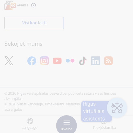
Visi kontakti
Sekojiet mums
© 2026 Rīgas valstspilsētas pašvaldība, publicētā satura visas tiesības
aizsargātas.
Rīgas
© 2020 Valsts kanceleja, Tīmekļvietņu vienotās platformas visas tiesības
aizsargātas.
virtuālais
asistents
Language
Piekļūstamība
Izvēlne