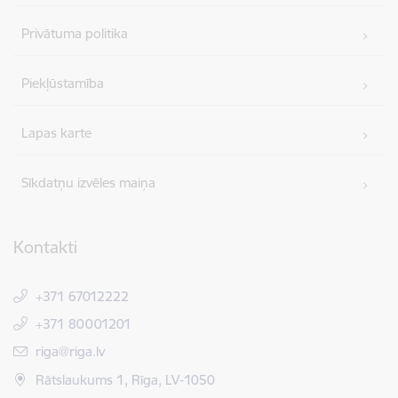
Privātuma politika
Piekļūstamība
Lapas karte
Sīkdatņu izvēles maiņa
Kontakti
+371 67012222
+371 80001201
E-pasts:
riga@riga.lv
Rātslaukums 1, Rīga, LV-1050