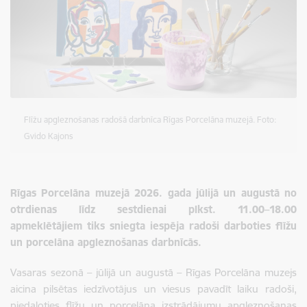
Flīžu apgleznošanas radošā darbnīca Rīgas Porcelāna muzejā. Foto:
Gvido Kajons
Rīgas Porcelāna muzejā 2026. gada jūlijā un augustā no
otrdienas līdz sestdienai plkst. 11.00–18.00
apmeklētājiem tiks sniegta iespēja radoši darboties flīžu
un porcelāna apgleznošanas darbnīcās.
Vasaras sezonā – jūlijā un augustā – Rīgas Porcelāna muzejs
aicina pilsētas iedzīvotājus un viesus pavadīt laiku radoši,
piedaloties flīžu un porcelāna izstrādājumu apgleznošanas