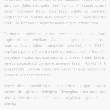
darbnīcā. Balta, neglazēta flīze (15x15cm), dažāda izmēra
glazēti porcelāna trauki, koša krāsu palete un vienkārša
apgleznošanas tehnika ļaus īstenot jebkuru māksliniecisko
ieceri – arī bez īpašas sagatavošanās vai priekšzināšanām.
Darbnīcu apmeklētāji varēs izvēlēties vienu no divām
apgleznošanas tehnikām. Aukstās apgleznošanas krāsas
neprasa pēcapstrādi un apdedzināšanu krāsnī, tāpēc flīzi būs
iespējams paņemt līdzi uzreiz pēc darbnīcas beigām. Savukārt
porcelāna trauku apgleznošana ar profesionālajām krāsām
paredz pēcapstrādi un apdedzināšanu krāsnī 780–1240 °C
temperatūrā. Gatavais priekšmets būs saņemams muzejā divu
nedēļu laikā pēc nodarbības.
Muzejs aicina apmeklētājus – gan individuāli, gan kopā ar
radiem, draugiem vai kolēģiem – iemēģināt roku porcelāna
mākslā, izvēloties vienkāršāku vai sarežģītāku apgleznošanas
tehniku.