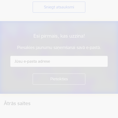
Sniegt atsauksmi
Esi pirmais, kas uzzina!
Piesakies jaunumu saņemšanai savā e-pastā.
Kājene
Ātrās saites