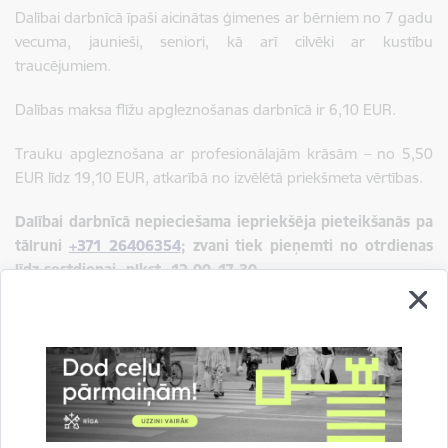
Dalībai darbnīcā īpaši aicinātas ģimenes ar bērniem no 7 gadu
vecuma, jaunieši, seniori, kā arī cilvēki ar kustību
traucējumiem.
Dalības maksa flīžu apgleznošanas darbnīcā ir 6,10 EUR.
Trauku apgleznošana ar profesionālajām krāsām – no 5,50
EUR līdz 19,10 EUR, atkarībā no izvēlētā priekšmeta vērtības.
Dalībai darbnīcā nepieciešama iepriekšēja pieteikšanās pa
tālruni
+371 26406354
; zvani tiek pieņemti no otrdienas
līdz sestdienai, plkst. 12.00–17.30.
Saistītas tēmas
Notikumi:
Radošās darbnīcas