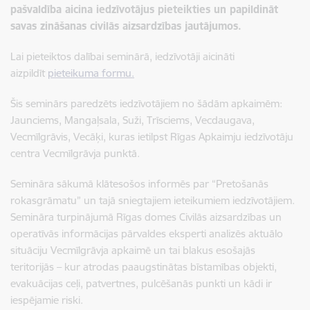
pašvaldība aicina iedzīvotājus pieteikties un papildināt
savas zināšanas civilās aizsardzības jautājumos.
Lai pieteiktos dalībai seminārā, iedzīvotāji aicināti
aizpildīt
pieteikuma formu.
Šis seminārs paredzēts iedzīvotājiem no šādām apkaimēm:
Jaunciems, Mangaļsala, Suži, Trīsciems, Vecdaugava,
Vecmīlgrāvis, Vecāķi, kuras ietilpst Rīgas Apkaimju iedzīvotāju
centra Vecmīlgrāvja punktā.
Semināra sākumā klātesošos informēs par “Pretošanās
rokasgrāmatu” un tajā sniegtajiem ieteikumiem iedzīvotājiem.
Semināra turpinājumā Rīgas domes Civilās aizsardzības un
operatīvās informācijas pārvaldes eksperti analizēs aktuālo
situāciju Vecmīlgrāvja apkaimē un tai blakus esošajās
teritorijās – kur atrodas paaugstinātas bīstamības objekti,
evakuācijas ceļi, patvertnes, pulcēšanās punkti un kādi ir
iespējamie riski.