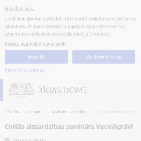
Pāriet uz lapas saturu
Sīkdatnes
Spied
lai meklētu
Enter
Lai šī tīmekļvietne darbotos, tā izmanto obligāti nepieciešamās
sīkdatnes. Ar Jūsu piekrišanu papildus šajā vietnē var tikt
izmantotas statistikas un sociālo mediju sīkdatnes.
Lūdzu, atzīmējiet savu izvēli:
Noraidīt
Apstiprināt visas
Pārvaldīt sīkdatnes
Sākums
Jaunumi
Notikumu kalendārs
Civilās aizsardzības semin
Civilās aizsardzības seminārs Vecmīlgrāvī
Atskaņot tekstu