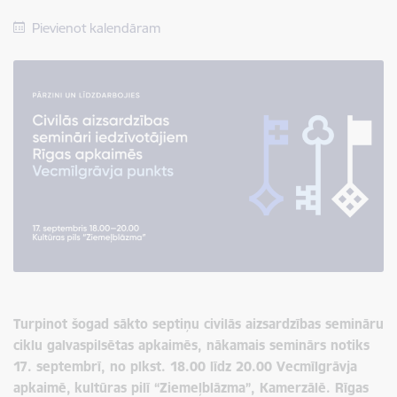
Pievienot kalendāram
Turpinot šogad sākto septiņu civilās aizsardzības semināru
ciklu galvaspilsētas apkaimēs, nākamais seminārs notiks
17. septembrī, no plkst. 18.00 līdz 20.00 Vecmīlgrāvja
apkaimē,
kultūras pilī “Ziemeļblāzma”, Kamerzālē. Rīgas