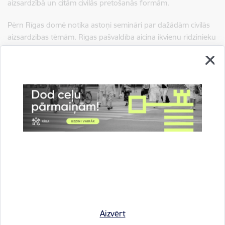
aizsardzībā un citām civilās pretošanās formām.
Pērn Rīgas domē notika astoņi semināri par dažādām civilās
aizsardzības tēmām. Rīgas pašvaldība aicina ikvienu rīdzinieku
iepazīties ar aizvadīto semināru laikā apkopoto informāciju,
video ierakstiem pašvaldības mājaslapas
www.riga.lv
sadaļā
’’
Civilā aizsardzība
’’. Sadaļā pieejams arī Rīgas pašvaldības
civilās aizsardzības plāns un dažādi citi noderīgi informatīvie
materiāli, kā rīkoties ārkārtas situācijās.
Rīdzinieki aicināti būt aktīvi, iepazīties ar
mājaslapā
www.riga.lv
pieejamo informāciju, sekot līdz
informācijai pašvaldības sociālajos tīklos un piedalīties
pašvaldības organizētajos semināros, jo informētība veicina
drošības sajūtu un ļauj izvairīties no pārpratumiem un
kļūdām.
Aizvērt
Saistītas tēmas