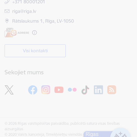
+371 80001201
E-pasts:
riga@riga.lv
Rātslaukums 1, Rīga, LV-1050
Visi kontakti
Sekojiet mums
© 2026 Rīgas valstspilsētas pašvaldība, publicētā satura visas tiesības
aizsargātas.
Rīgas
© 2020 Valsts kanceleja, Tīmekļvietņu vienotās platformas visas tiesības