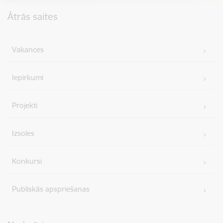
Kājene
Ātrās saites
Vakances
Iepirkumi
Projekti
Izsoles
Konkursi
Publiskās apspriešanas