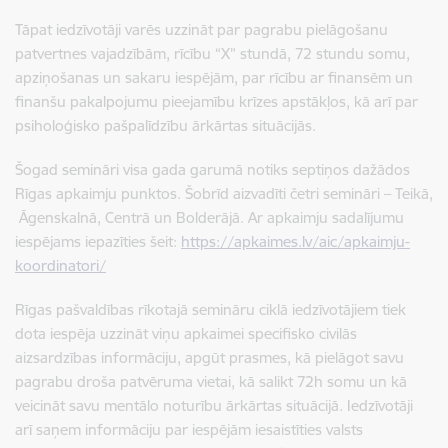
Tāpat iedzīvotāji varēs uzzināt par pagrabu pielāgošanu
patvertnes vajadzībām, rīcību “X” stundā, 72 stundu somu,
apziņošanas un sakaru iespējām, par rīcību ar finansēm un
finanšu pakalpojumu pieejamību krīzes apstākļos, kā arī par
psiholoģisko pašpalīdzību ārkārtas situācijās.
Šogad semināri visa gada garumā notiks septiņos dažādos
Rīgas apkaimju punktos. Šobrīd aizvadīti četri semināri – Teikā,
Āgenskalnā, Centrā un Bolderājā. Ar apkaimju sadalījumu
iespējams iepazīties šeit:
https://apkaimes.lv/aic/apkaimju-
koordinatori/
Rīgas pašvaldības rīkotajā semināru ciklā iedzīvotājiem tiek
dota iespēja uzzināt viņu apkaimei specifisko civilās
aizsardzības informāciju, apgūt prasmes, kā pielāgot savu
pagrabu droša patvēruma vietai, kā salikt 72h somu un kā
veicināt savu mentālo noturību ārkārtas situācijā. Iedzīvotāji
arī saņem informāciju par iespējām iesaistīties valsts