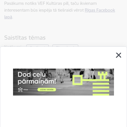
Pasākums notiks VEF Kultūras pilī, taču ikvienam
interesentam būs iespēja tā tiešraidi vērot
Rīgas Facebook
lapā
.
Saistītas tēmas
Notikumi:
Pasākumi
Rīgas domē
Drukāt lapu
Dalīties