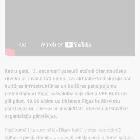
Katru gadu 3. decembrī pasaulē atzīmē Starptautisko
cilvēku ar invaliditāti dienu. Lai aktualizētu diskusiju par
kultūras infrastruktūras un kultūras pakalpojumu
piekļūstamību Rīgā, pašvaldība šajā dienā VEF Kultūras
pilī plkst. 19.00 aicina uz tikšanos Rīgas kultūrvietu
pārstāvjus un
cilvēku ar invaliditāti
interešu aizstāvības
organizāciju pārstāvjus.
Pasākumā tiks suminātas Rīgas kultūrvietas, kas sekmē
kultūras piekļūstamību un piedāvā iekļaujošu kultūras saturu,