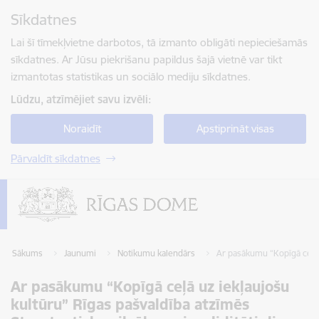
Pāriet uz lapas saturu
Sīkdatnes
Spied
lai meklētu
Enter
Lai šī tīmekļvietne darbotos, tā izmanto obligāti nepieciešamās
sīkdatnes. Ar Jūsu piekrišanu papildus šajā vietnē var tikt
izmantotas statistikas un sociālo mediju sīkdatnes.
Lūdzu, atzīmējiet savu izvēli:
Noraidīt
Apstiprināt visas
Pārvaldīt sīkdatnes
Sākums
Jaunumi
Notikumu kalendārs
Ar pasākumu “Kopīgā ceļā u
Ar pasākumu “Kopīgā ceļā uz iekļaujošu
kultūru” Rīgas pašvaldība atzīmēs