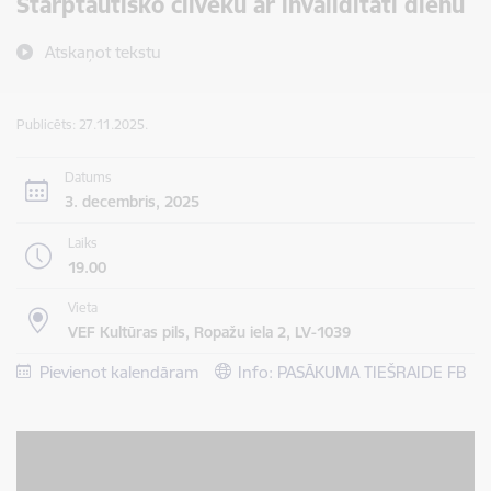
Starptautisko cilvēku ar invaliditāti dienu
Atskaņot tekstu
Publicēts: 27.11.2025.
Datums
3. decembris, 2025
Laiks
19.00
Vieta
VEF Kultūras pils, Ropažu iela 2, LV-1039
Pievienot kalendāram
Info: PASĀKUMA TIEŠRAIDE FB