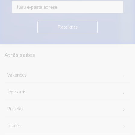
Kājene
Ātrās saites
Vakances
Iepirkumi
Projekti
Izsoles