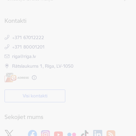
Kontakti
+371 67012222
+371 80001201
E-pasts:
riga@riga.lv
Rātslaukums 1, Rīga, LV-1050
Visi kontakti
Sekojiet mums