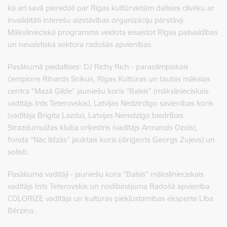
kā arī savā pieredzē par Rīgas kultūrvietām dalīsies cilvēku ar
invaliditāti interešu aizstāvības organizāciju pārstāvji.
Mākslinieciskā programma veidota iesaistot Rīgas pašvaldības
un nevalstiskā sektora radošās apvienības.
Pasākumā piedalīsies: DJ Richy Rich - paraolimpiskais
čempions Rihards Snikus, Rīgas Kultūras un tautas mākslas
centra "Mazā Ģilde" jauniešu koris “Balsis” (mākslinieciskais
vadītājs Ints Teterovskis), Latvijas Nedzirdīgo savienības koris
(vadītāja Brigita Lazda), Latvijas Neredzīgo biedrības
Strazdumuižas kluba orķestris (vadītājs Armands Ozols),
fonda “Nāc līdzās” jauktais koris (diriģents Georgs Zujevs) un
solisti.
Pasākuma vadītāji - jauniešu kora “Balsis” mākslinieciskais
vadītājs Ints Teterovskis un nodibinājuma Radošā apvienība
COLORIZE vadītāja un kultūras piekļūstamības eksperte Lība
Bērziņa.