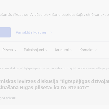
iešamās sīkdatnes. Ar Jūsu piekrišanu papildus šajā vietnē var tikt i
Pārvaldīt sīkdatnes
Pilsēta
Pakalpojumi
Jaunumi
Kontakti
virzes diskusija "Ilgtspējīgas dzīvojamās vides un mājokļu nodrošināšana Rīgas pils
iskas ievirzes diskusija "Ilgtspējīgas dzīvoj
ināšana Rīgas pilsētā: kā to īstenot?"
ņot tekstu