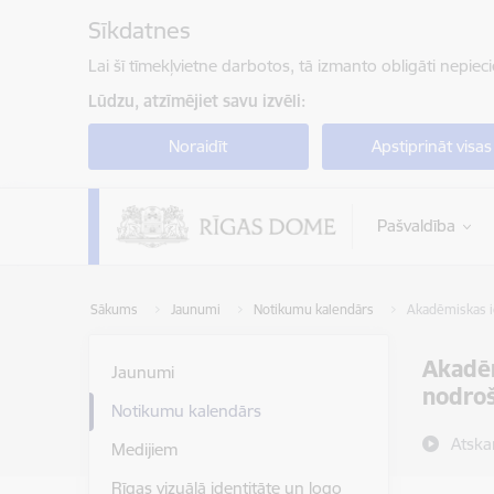
Pāriet uz lapas saturu
Sīkdatnes
Lai šī tīmekļvietne darbotos, tā izmanto obligāti nepiec
Lūdzu, atzīmējiet savu izvēli:
Noraidīt
Apstiprināt visas
Pašvaldība
Sākums
Jaunumi
Notikumu kalendārs
Akadēmiskas ie
Akadēm
Jaunumi
nodroš
Notikumu kalendārs
Atska
Medijiem
Rīgas vizuālā identitāte un logo