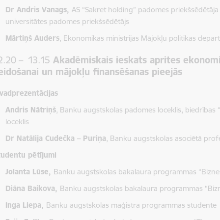
Dr Andris Vanags,
AS “Sakret holding” padomes priekšsēdētāja 
universitātes padomes priekšsēdētājs
Mārtiņš Auders
, Ekonomikas ministrijas Mājokļu politikas depa
2.20 – 13.15
Akadēmiskais ieskats aprites ekonomik
eidošanai un mājokļu finansēšanas pieejās
evadprezentācijas
Andris Nātriņš
, Banku augstskolas padomes loceklis, biedrības 
loceklis
Dr Natālija Cudečka – Puriņa
, Banku augstskolas asociētā pro
tudentu pētījumi
Jolanta Lūse,
Banku augstskolas bakalaura programmas “Biznes
Diāna Baikova,
Banku augstskolas bakalaura programmas “Bizn
Inga Liepa,
Banku augstskolas maģistra programmas studente