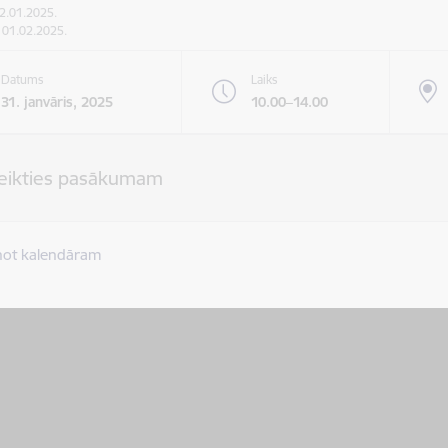
22.01.2025.
: 01.02.2025.
Datums
Laiks
31. janvāris, 2025
10.00–14.00
teikties pasākumam
not kalendāram