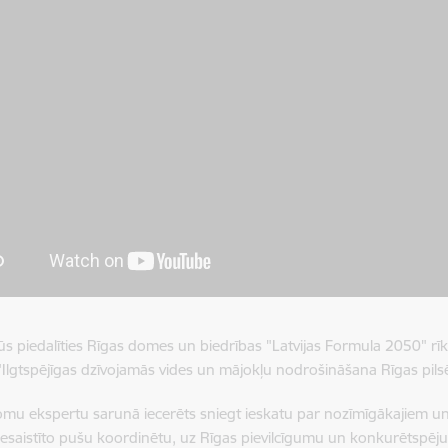
ūs piedalīties Rīgas domes un biedrības "Latvijas Formula 2050" rī
 "Ilgtspējīgas dzīvojamās vides un mājokļu nodrošināšana Rīgas pilsēt
mu ekspertu sarunā iecerēts sniegt ieskatu par nozīmīgākajiem un 
esaistīto pušu koordinētu, uz Rīgas pievilcīgumu un konkurētspēju vē