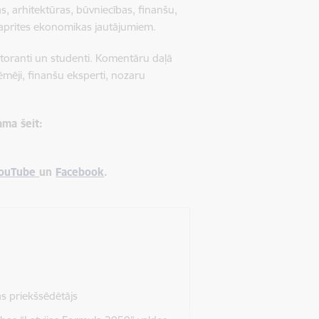
, arhitektūras, būvniecības, finanšu,
ī aprites ekonomikas jautājumiem.
toranti un studenti. Komentāru daļā
mēji, finanšu eksperti, nozaru
ama šeit:
ouTube
un
Facebook
.
s priekšsēdētājs