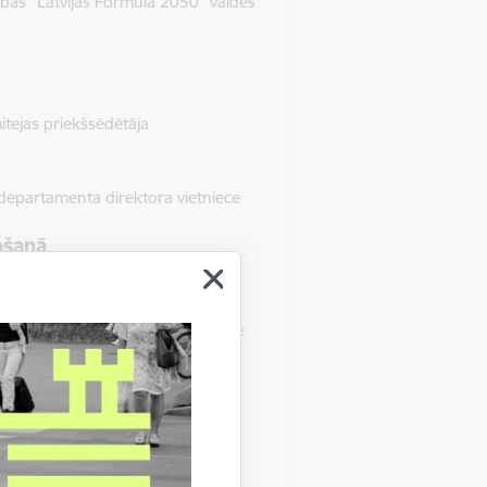
rības “Latvijas Formula 2050” valdes
itejas priekšsēdētāja
 departamenta direktora vietniece
ošanā
ūras un dizaina institūta direktore
dizaina institūta profesore
ultātes maģistra programmas