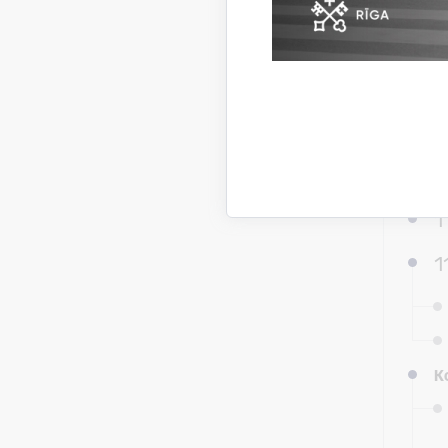
K
1
1
K