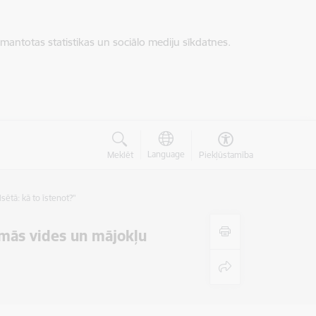
zmantotas statistikas un sociālo mediju sīkdatnes.
Language
Meklēt
Piekļūstamība
ētā: kā to īstenot?"
amās vides un mājokļu