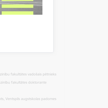
ektūras fakultātes maģistra
s dienesta direktors
zinību fakultātes vadošais pētnieks
nzinību fakultātes doktorante
ents, Ventspils augstskolas padomes