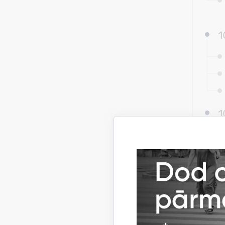
1
1
I