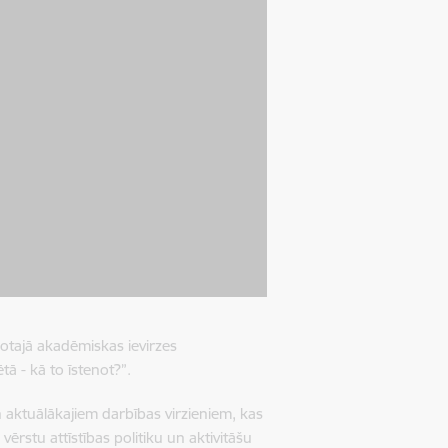
kotajā akadēmiskas ievirzes
ā - kā to īstenot?”.
aktuālākajiem darbības virzieniem, kas
rstu attīstības politiku un aktivitāšu