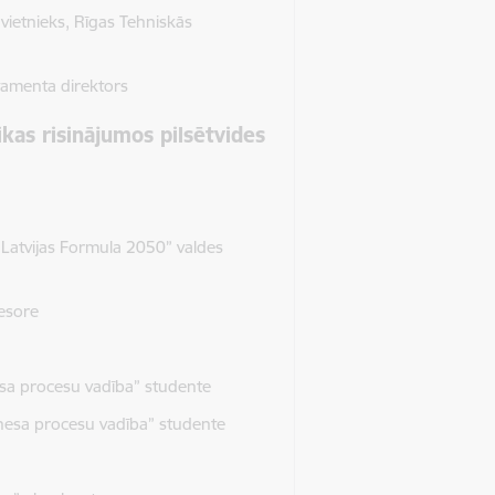
vietnieks, Rīgas Tehniskās
rtamenta direktors
as risinājumos pilsētvides
“Latvijas Formula 2050” valdes
fesore
a procesu vadība” studente
esa procesu vadība” studente