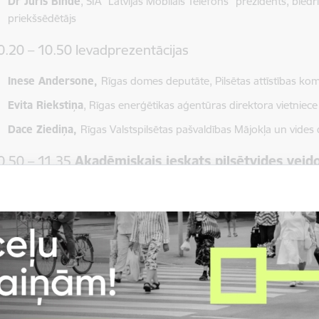
Dr Juris Binde
, SIA “Latvijas Mobilais Telefons” prezidents, bied
priekšsēdētājs
0.20 – 10.50 Ievadprezentācijas
Inese Andersone,
Rīgas domes deputāte, Pilsētas attīstības kom
Evita Riekstiņa
, Rīgas enerģētikas aģentūras direktora vietniece
Dace Ziediņa,
Rīgas Valstspilsētas pašvaldības Mājokļa un vides
0.50 – 11.35
Akadēmiskais ieskats pilsētvides veid
evadprezentācijas
Dr Māra Liepa – Zemeša
,
Rīgas Tehniskās universitātes
Arhitekt
Dr Sandra Treija
, Rīgas Tehniskās universitātes Arhitektūras un 
Studentu pētījumi
Undīne Ģemze,
Rīgas Tehniskās universitātes Arhitektūras fak
absolvente