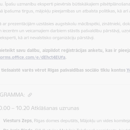
u. Īpašu uzmanību eksperti pievērsīs būtiskākajiem pilsētplānošanas
 īpašuma tirgus, mājokļu pieejamības un atbalsta politikas, kā ar
ar prezentācijām uzstāsies augstskolu mācībspēki, zinātnieki, dok
 iecerēm un veicamajiem darbiem stāstīs pašvaldību pārstāvji, uzņē
 eksperti, kā arī nevalstisko organizāciju pārstāvji.
ieteikt savu dalību, aizpildot reģistrācijas anketu, kas ir pieej
forms.office.com/e/dEhct4EUfa
.
 tiešsaistē varēs vērot Rīgas pašvaldības sociālo tīklu kontos
Y
OGRAMMA:
0.00 – 10.20 Atklāšanas uzrunas
Viesturs Zeps
, Rīgas domes deputāts, Mājokļu un vides komiteja