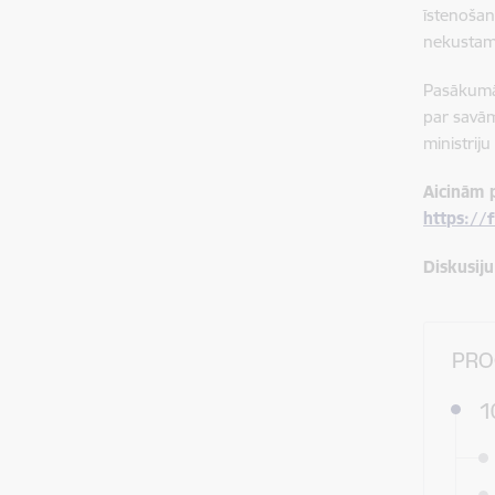
īstenošan
nekustamā
Pasākumā 
par savām
ministriju
Aicinām p
https://
Diskusiju
PR
1