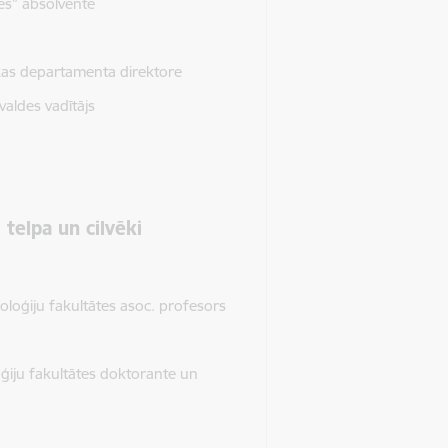
s” absolvente
tikas departamenta direktore
aldes vadītājs
 telpa un cilvēki
oloģiju fakultātes asoc. profesors
oģiju fakultātes doktorante un