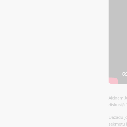
Aicinām J
diskusijā
Dažādu jo
sekmētu i