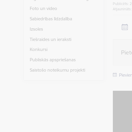
Publicēts: 
Foto un video
Atjaunināts
Sabiedrības līdzdalība
Izsoles
Tiešraides un ieraksti
Konkursi
Pie
Publiskās apspriešanas
Saistošo noteikumu projekti
Pievie