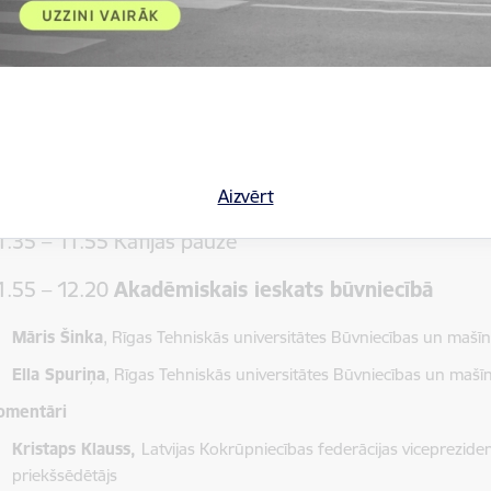
Marta
Kalnpure - Krūmiņa
,
Rīgas Tehniskās universitātes Arhit
programmas absolvente
omentāri
Aigars Runčis,
SIA “Latvijas Mobilais Telefons” Biznesa izaugsme
Gatis Eriņš,
SIA “Rīgas Meži” pārstāvis
Juris Grinvalds,
“AS Sakret holding” valdes priekšsēdētājs
Aizvērt
1.35 – 11.55 Kafijas pauze
1.55 – 12.20
Akadēmiskais ieskats būvniecībā
Māris Šinka
, Rīgas Tehniskās universitātes Būvniecības un mašīn
Ella Spuriņa
, Rīgas Tehniskās universitātes Būvniecības un mašī
omentāri
Kristaps Klauss,
Latvijas Kokrūpniecības federācijas viceprezid
priekšsēdētājs