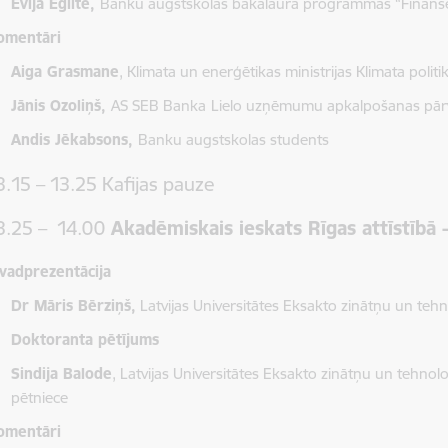
Evija Eglīte,
Banku augstskolas bakalaura programmas “Finanse
omentāri
Aiga Grasmane
, Klimata un enerģētikas ministrijas Klimata poli
Jānis Ozoliņš,
AS SEB Banka
Lielo uzņēmumu apkalpošanas pārv
Andis Jēkabsons,
Banku augstskolas students
3.15 – 13.25 Kafijas pauze
3.25 – 14.00
Akadēmiskais ieskats Rīgas attīstībā -
evadprezentācija
Dr Māris Bērziņš,
Latvijas Universitātes Eksakto zinātņu un tehn
Doktoranta pētījums
Sindija Balode
, Latvijas Universitātes Eksakto zinātņu un tehnol
pētniece
omentāri