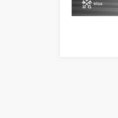
tirdzn
organ