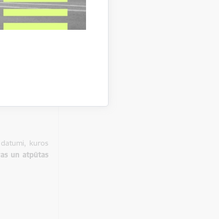
 datumi, kuros
ras un atpūtas