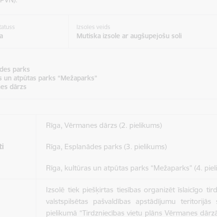
tatuss
Izsoles veids
a
Mutiska izsole ar augšupejošu soli
des parks
s un atpūtas parks “Mežaparks”
es dārzs
Rīga, Vērmanes dārzs (2. pielikums)
ti
Rīga, Esplanādes parks (3. pielikums)
Rīga, kultūras un atpūtas parks “Mežaparks” (4. pie
Izsolē tiek piešķirtas tiesības organizēt īslaicīgo ti
valstspilsētas pašvaldības apstādījumu teritorijā
pielikumā “Tirdzniecības vietu plāns Vērmanes dārzā