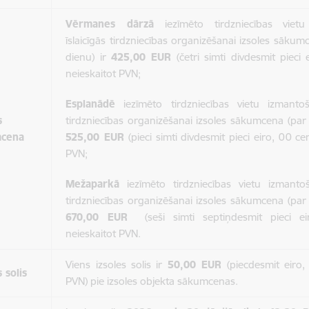
Vērmanes dārzā
iezīmēto tirdzniecības vietu
īslaicīgās tirdzniecības organizēšanai izsoles sākum
dienu) ir
425,00 EUR
(četri simti divdesmit pieci e
neieskaitot PVN;
Esplanādē
iezīmēto tirdzniecības vietu izmantoša
s
tirdzniecības organizēšanai izsoles sākumcena (par 
mcena
525,00 EUR
(pieci simti divdesmit pieci eiro, 00 cen
PVN;
Mežaparkā
iezīmēto tirdzniecības vietu izmantoša
tirdzniecības organizēšanai izsoles sākumcena (par 
670,00 EUR
(seši simti septiņdesmit pieci eir
neieskaitot PVN.
Viens izsoles solis ir
50,00 EUR
(piecdesmit eiro,
s solis
PVN) pie izsoles objekta sākumcenas.