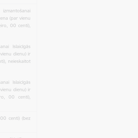
 izmantošanai
cena (par vienu
iro, 00 centi),
nai īslaicīgās
vienu dienu) ir
ti), neieskaitot
nai īslaicīgās
vienu dienu) ir
o, 00 centi),
 00 centi) (bez