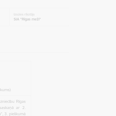
Izsoles rīkotājs
SIA "Rīgas meži"
likums)
rdzniecību Rīgas
s saskaņā ar 2.
”, 3. pielikumā