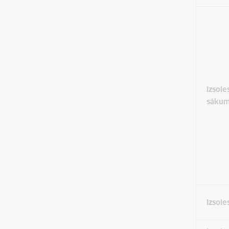
Izsole
sāku
Izsole