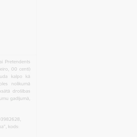
nai Pretendents
eiro, 00 centi)
auda kalpo kā
soles nolikumā
ksātā drošības
jumu gadījumā,
0003982628,
a”, kods: