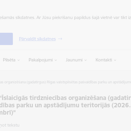
iešamās sīkdatnes. Ar Jūsu piekrišanu papildus šajā vietnē var tikt i
Pārvaldīt sīkdatnes
Pilsēta
Pakalpojumi
Jaunumi
Kontakti
ības organizēšana (gadatirgus) Rīgas valstspilsētas pašvaldības parku un apstādījumu
 “Īslaicīgās tirdzniecības organizēšana (gadati
dības parku un apstādījumu teritorijās (2026. 
mbrī)”
ņot tekstu