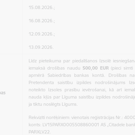
15.08.2026.;
16.08.2026.;
12.09.2026.;
13.09.2026.
Līdz pieteikuma par piedalīšanos Izsolē iesniegša
iemaksā drošības naudu
500,00 EUR
(pieci simti 
apmērā Sabiedrības bankas kontā. Drošības n
Pretendenta saistību izpildes nodrošinājums Iz
noteikto Izsoles prasību ievērošanai, kā arī iema
bas
nauda kļūs par Līguma saistību izpildes nodrošinā
ja tiktu noslēgts Līgums.
Rekvizīti norēķiniem: vienotais reģistrācijas Nr.: 4
konts: LV15PARX0005508860001 AS „Citadele bank
PARXLV22.