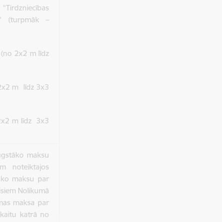
 “Tirdzniecības
s” (turpmāk –
 (no 2x2 m līdz
 2x2 m līdz 3x3
 2x2 m līdz 3x3
augstāko maksu
m noteiktajos
tāko maksu par
visiem Nolikumā
omas maksa par
skaitu katrā no