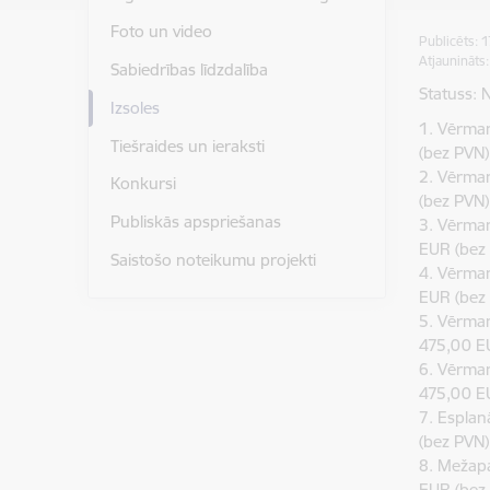
Foto un video
Publicēts: 
Atjaunināts
Sabiedrības līdzdalība
Statuss: 
Izsoles
1. Vērman
Tiešraides un ieraksti
(bez PVN)
2. Vērman
Konkursi
(bez PVN)
Publiskās apspriešanas
3. Vērma
EUR (bez
Saistošo noteikumu projekti
4. Vērma
EUR (bez
5. Vērman
475,00 E
6. Vērman
475,00 E
7. Espla
(bez PVN)
8. Mežap
EUR (bez