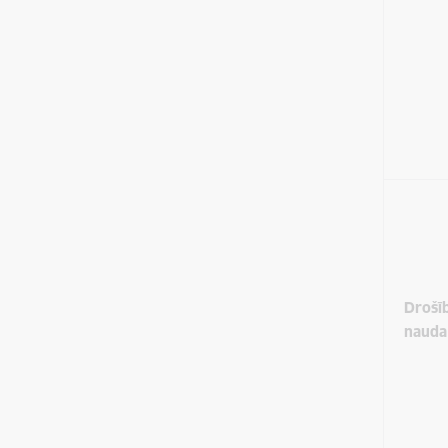
Drošī
nauda