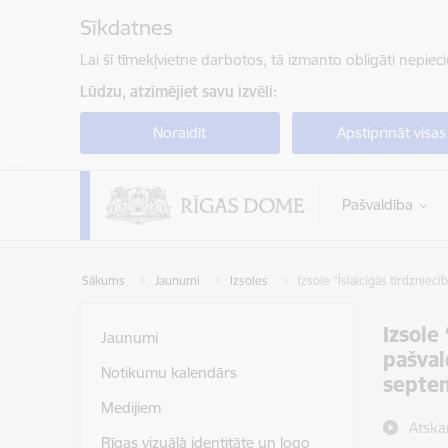
Pāriet uz lapas saturu
Sīkdatnes
Lai šī tīmekļvietne darbotos, tā izmanto obligāti nepiec
Lūdzu, atzīmējiet savu izvēli:
Noraidīt
Apstiprināt visas
Pašvaldība
Sākums
Jaunumi
Izsoles
Izsole “Īslaicīgās tirdzniec
Izsole
Jaunumi
pašval
Notikumu kalendārs
septe
Medijiem
Atska
Rīgas vizuālā identitāte un logo