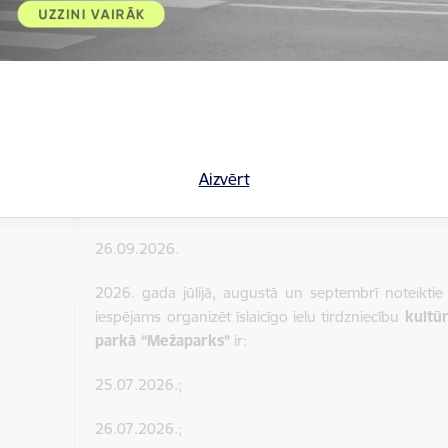
iecības
izēšanai
17.07.2026.;
18.07.2026.;
21.08.2026.;
22.08.2026.;
Aizvērt
25.09.2026.;
26.09.2026.
2026. gada jūlijā, augustā un septembrī noteiktie
iespējams organizēt īslaicīgo ielu tirdzniecību
kultū
parkā “Mežaparks”
ir:
25.07.2026.;
26.07.2026.;