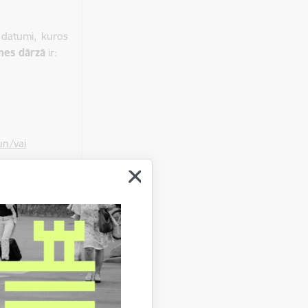
 datumi, kuros
es dārzā
ir:
un/vai
 datumi, kuros
nādē
ir: