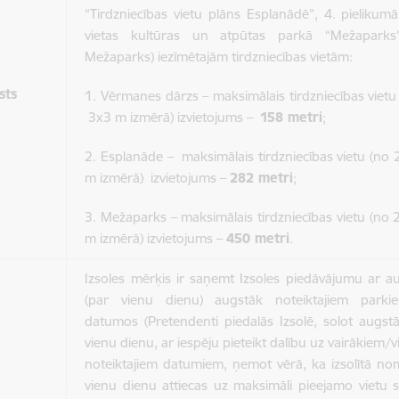
“Tirdzniecības vietu plāns Esplanādē”, 4. pielikumā
vietas kultūras un atpūtas parkā “Mežapark
Mežaparks) iezīmētajām tirdzniecības vietām:
sts
1. Vērmanes dārzs – maksimālais tirdzniecības vietu
3x3 m izmērā) izvietojums –
158 metri
;
2. Esplanāde – maksimālais tirdzniecības vietu (no
m izmērā) izvietojums –
282 metri
;
3. Mežaparks – maksimālais tirdzniecības vietu (no
m izmērā) izvietojums –
450 metri
.
Izsoles mērķis ir saņemt Izsoles piedāvājumu ar 
(par vienu dienu) augstāk noteiktajiem parkie
datumos (Pretendenti piedalās Izsolē, solot augs
vienu dienu, ar iespēju pieteikt dalību uz vairākiem/
noteiktajiem datumiem, ņemot vērā, ka izsolītā n
vienu dienu attiecas uz maksimāli pieejamo vietu 