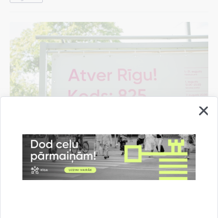
Pašvaldība rīdziniekiem sarūpējusi "Rīgas
vasaras" pasākumu programmas mobilo
aplikāciju
07.08.2026.
Informācija medijiem
Kultūra un izklaide
Rīgas vasara