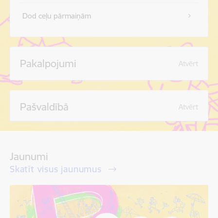
Dod ceļu pārmaiņām
Pakalpojumi
Atvērt
Pašvaldībā
Atvērt
Jaunumi
Skatīt visus jaunumus