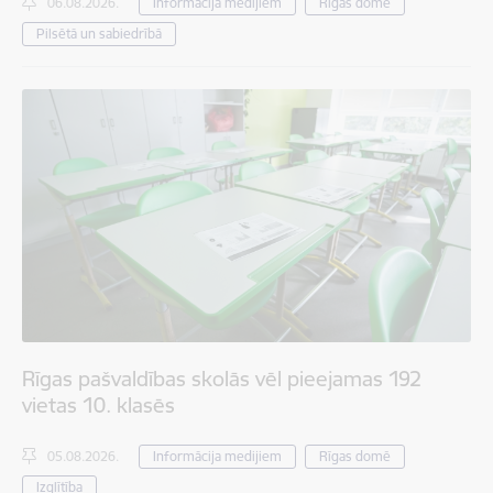
06.08.2026.
Informācija medijiem
Rīgas domē
Pilsētā un sabiedrībā
Rīgas pašvaldības skolās vēl pieejamas 192
vietas 10. klasēs
05.08.2026.
Informācija medijiem
Rīgas domē
Izglītība