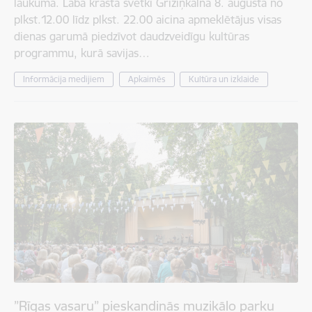
laukumā. Labā krasta svētki Grīziņkalnā 8. augustā no
plkst.12.00 līdz plkst. 22.00 aicina apmeklētājus visas
dienas garumā piedzīvot daudzveidīgu kultūras
programmu, kurā savijas…
Informācija medijiem
Apkaimēs
Kultūra un izklaide
”Rīgas vasaru” pieskandinās muzikālo parku