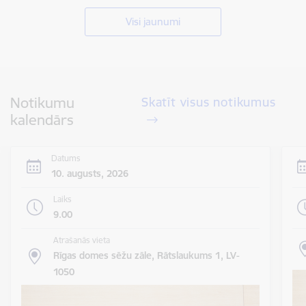
Visi jaunumi
Notikumu
Skatīt visus notikumus
kalendārs
Datums
10. augusts, 2026
Laiks
9.00
Atrašanās vieta
Rīgas domes sēžu zāle, Rātslaukums 1, LV-
1050