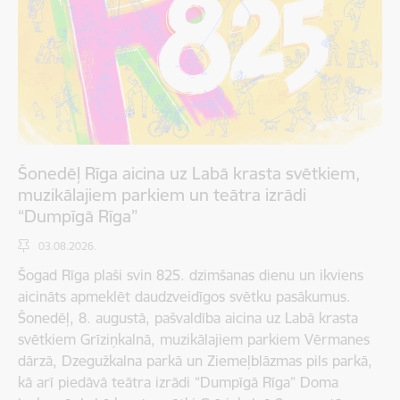
Šonedēļ Rīga aicina uz Labā krasta svētkiem,
muzikālajiem parkiem un teātra izrādi
“Dumpīgā Rīga”
03.08.2026.
Šogad Rīga plaši svin 825. dzimšanas dienu un ikviens
aicināts apmeklēt daudzveidīgos svētku pasākumus.
Šonedēļ, 8. augustā, pašvaldība aicina uz Labā krasta
svētkiem Grīziņkalnā, muzikālajiem parkiem Vērmanes
dārzā, Dzegužkalna parkā un Ziemeļblāzmas pils parkā,
kā arī piedāvā teātra izrādi “Dumpīgā Rīga” Doma