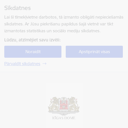
Pāriet uz lapas saturu
Sīkdatnes
Spied
lai meklētu
Enter
Lai šī tīmekļvietne darbotos, tā izmanto obligāti nepieciešamās
sīkdatnes. Ar Jūsu piekrišanu papildus šajā vietnē var tikt
izmantotas statistikas un sociālo mediju sīkdatnes.
Lūdzu, atzīmējiet savu izvēli:
Noraidīt
Apstiprināt visas
Pārvaldīt sīkdatnes
Rīgas valstspilsētas pašvaldība