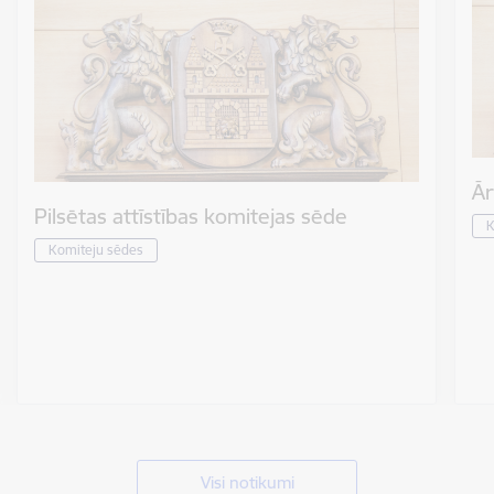
Ār
Pilsētas attīstības komitejas sēde
K
Komiteju sēdes
Visi notikumi