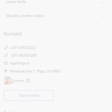
Lapas karte
Sīkdatņu izvēles maiņa
Kontakti
+371 67012222
+371 80001201
E-pasts:
riga@riga.lv
Rātslaukums 1, Rīga, LV-1050
Visi kontakti