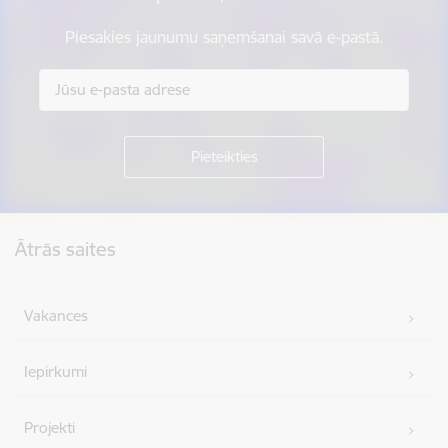
Piesakies jaunumu saņemšanai savā e-pastā.
Kājene
Ātrās saites
Vakances
Iepirkumi
Projekti