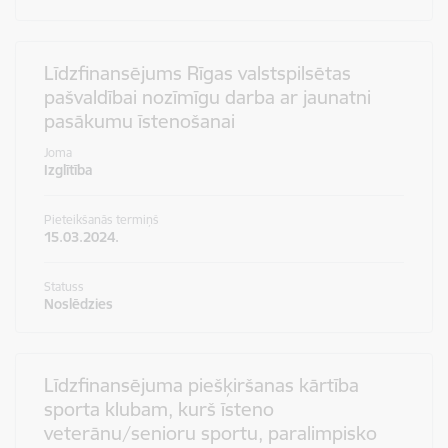
Līdzfinansējums Rīgas valstspilsētas
pašvaldībai nozīmīgu darba ar jaunatni
pasākumu īstenošanai
Joma
Izglītība
Pieteikšanās termiņš
15.03.2024.
Statuss
Noslēdzies
Līdzfinansējuma piešķiršanas kārtība
sporta klubam, kurš īsteno
veterānu/senioru sportu, paralimpisko