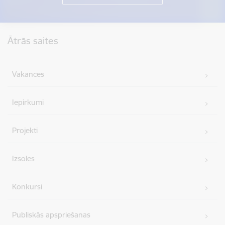
Kājene
Ātrās saites
Vakances
Iepirkumi
Projekti
Izsoles
Konkursi
Publiskās apspriešanas