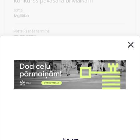
konkurss pavasara brīvlaikam
Joma
Izglītība
Pieteikšanās termiņš
07.02.2024.
Statuss
Noslēdzies
Līdzfinansējums privātpersonu
organizētajiem kultūras un mākslas
nozares pasākumiem
Joma
Kultūra
Pieteikšanās termiņš
13.02.2024.