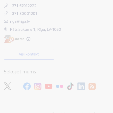
+371 67012222
+371 80001201
E-pasts:
riga@riga.lv
Rātslaukums 1, Rīga, LV-1050
Visi kontakti
Sekojiet mums