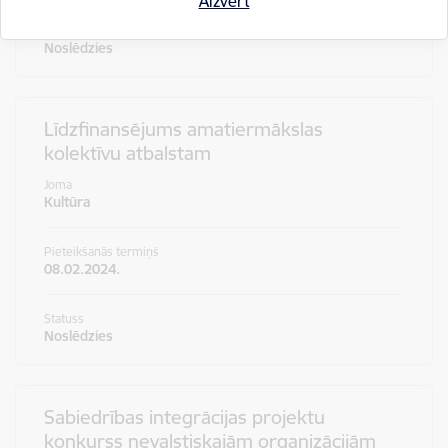
Aizvērt
Statuss
Noslēdzies
Līdzfinansējums amatiermākslas
kolektīvu atbalstam
Joma
Kultūra
Pieteikšanās termiņš
08.02.2024.
Statuss
Noslēdzies
Sabiedrības integrācijas projektu
konkurss nevalstiskajām organizācijām