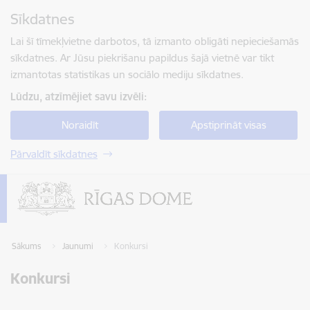
Pāriet uz lapas saturu
Sīkdatnes
Spied
lai meklētu
Enter
Lai šī tīmekļvietne darbotos, tā izmanto obligāti nepieciešamās
sīkdatnes. Ar Jūsu piekrišanu papildus šajā vietnē var tikt
izmantotas statistikas un sociālo mediju sīkdatnes.
Lūdzu, atzīmējiet savu izvēli:
Noraidīt
Apstiprināt visas
Pārvaldīt sīkdatnes
Sākums
Jaunumi
Konkursi
Konkursi