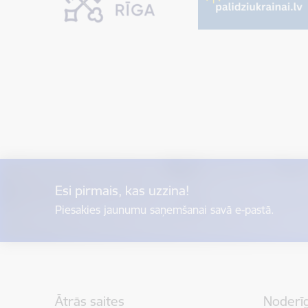
Esi pirmais, kas uzzina!
Piesakies jaunumu saņemšanai savā e-pastā.
Kājene
Ātrās saites
Noderīg