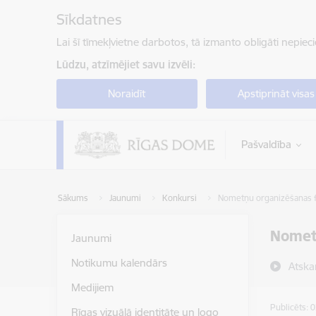
Pāriet uz lapas saturu
Sīkdatnes
Lai šī tīmekļvietne darbotos, tā izmanto obligāti nepiec
Lūdzu, atzīmējiet savu izvēli:
Noraidīt
Apstiprināt visas
Pašvaldība
Sākums
Jaunumi
Konkursi
Nometņu organizēšanas f
Nometņ
Jaunumi
Notikumu kalendārs
Atska
Medijiem
Publicēts: 
Rīgas vizuālā identitāte un logo