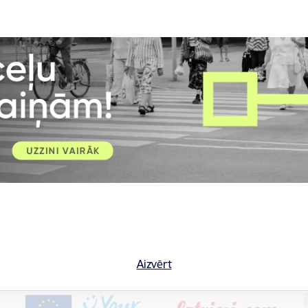
nes dalībnieku vecums: dienas nometnē – no 6 līdz 15 gadiem; di
as maksa vienam dalībniekam nepārsniedz 45 eiro dienā.
i un pievienotie dokumenti (t.sk. nometnes programmas (dienas kārt
isko parakstu, vienā EDOC formāta pakotnē
līdz 2023. gada 15. f
troniskā pasta adresi
iksd@riga.lv
vai oficiālo elektronisko adresi.
ijas ir iespējams saņemt, vēršoties pie RD IKSD Jaunatnes nodaļas g
ta.pakalne@riga.lv,
tālrunis
+37167181500
).
KUMI:
Aizvērt