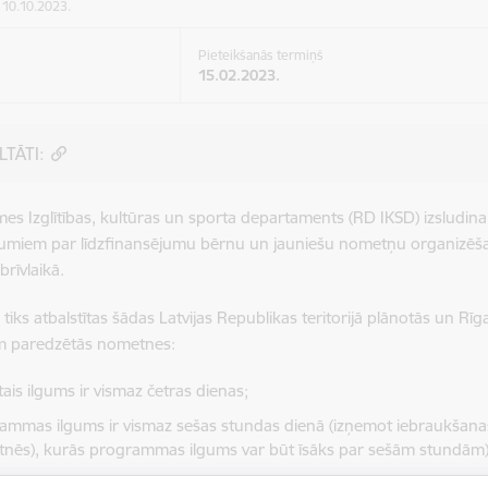
: 10.10.2023.
Pieteikšanās termiņš
15.02.2023.
LTĀTI:
es Izglītības, kultūras un sporta departaments (RD IKSD) izsludi
jumiem par līdzfinansējumu bērnu un jauniešu nometņu organizē
brīvlaikā.
tiks atbalstītas šādas Latvijas Republikas teritorijā plānotās un Rī
em paredzētās nometnes:
ais ilgums ir vismaz četras dienas;
ammas ilgums ir vismaz sešas stundas dienā (izņemot iebraukšana
nēs), kurās programmas ilgums var būt īsāks par sešām stundām)
nē piedalās nemainīga dalībnieku grupa – vismaz 15 bērni un jauni