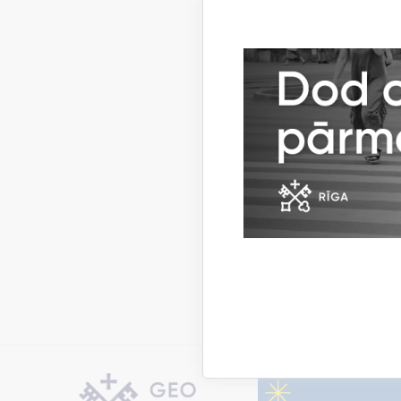
nomet
dalīb
Pieteikum
elektron
IKSD elek
Konsultāc
pasts:
evi
PIELI