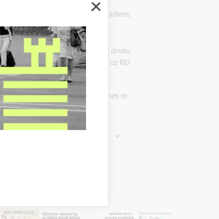
ennakts nometnē – no 7 līdz 20 gadiem;
ības) projekts), kas parakstīti ar drošu
ebruārim (plkst. 16.00)
jānosūta uz RD
alvenās speciālistes Evitas Pakalnes (e-