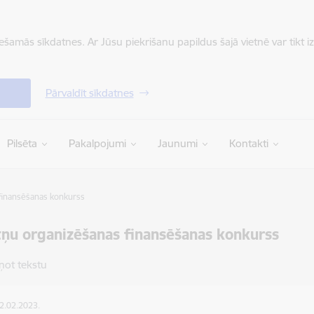
iešamās sīkdatnes. Ar Jūsu piekrišanu papildus šajā vietnē var tikt i
Pārvaldīt sīkdatnes
Pilsēta
Pakalpojumi
Jaunumi
Kontakti
inansēšanas konkurss
u organizēšanas finansēšanas konkurss
ņot tekstu
02.02.2023.