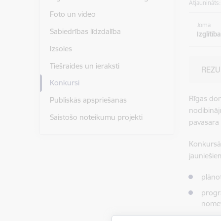
Atjaunināts
Foto un video
Joma
Sabiedrības līdzdalība
Izglītība
Izsoles
Tiešraides un ieraksti
REZU
Konkursi
Rīgas dom
Publiskās apspriešanas
nodibinā
Saistošo noteikumu projekti
pavasara 
Konkursā 
jaunieši
plānot
progr
nomet
nomet