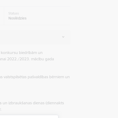
Statuss
Noslēdzies
na konkursu biedrībām un
šanai 2022./2023. mācību gada
gas valstspilsētas pašvaldības bērniem un
s un izbraukšanas dienas (diennakts
;
eši;