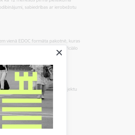
odibinājumi, sabiedrības ar ierobežotu
umiem vienā EDOC formāta pakotnē, kuras
z e-pasta adresi
iksd@riga.lv
vai oficiālo
īt pieteikumu atbilstoši Uzņēmuma
entu.
ie dokumenti
-
skatīt zemāk.
n publisku pasākumu nodaļas projektu