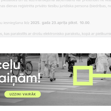
anas
dienas reģistrēta
privāto tiesību juridiska persona
(biedrības, n
.
u iesniegšana līdz
2025. gada 23.aprīļa plkst. 10.00
.
s, kas parakstīts ar drošu elektronisko parakstu, kopā ar pielik
var pārsniegt 25 MB, ir jāiesniedz elektroniskā formātā, nosūtot u
sko adresi. Pieteikumu paraksta persona, kurai ir tiesības parakst
datiem vai saskaņā ar pieteikumam pievienoto pilnvarojuma dokum
nolikums, vadlīnijas, pieteikuma veidlapa un citi ar to saistīt
informācija: Anna Līga Ermansone – RVP IKSD Kultūras projektu u
ore, tālrunis
+37167043649
, e-pasts
anna.ermansone@riga.lv
ēt:
ošie noteikumi
ēt:
kums