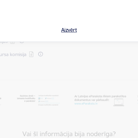
ēt:
ēt:
ikuma veidlapa
ēt:
sēšanas līgums
Aizvērt
ēt:
nijas
ēt:
rsa komisija
Vai šī informācija bija noderīga?