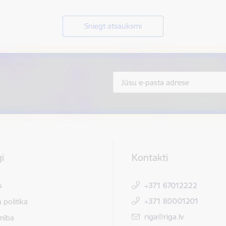
Sniegt atsauksmi
i
Kontakti
s
+371 67012222
+371 80001201
 politika
E-pasts:
riga@riga.lv
mība