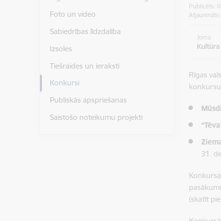
Publicēts: 
Foto un video
Atjaunināts
Sabiedrības līdzdalība
Joma
Kultūra
Izsoles
Tiešraides un ieraksti
Rīgas val
Konkursi
konkursu,
Publiskās apspriešanas
Mūsdi
Saistošo noteikumu projekti
“Tēva
Ziema
31. d
Konkursa 
pasākumu 
(skatīt pi
Konkursā 