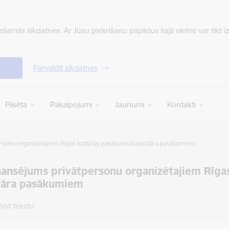
iešamās sīkdatnes. Ar Jūsu piekrišanu papildus šajā vietnē var tikt i
Pārvaldīt sīkdatnes
Pilsēta
Pakalpojumi
Jaunumi
Kontakti
ersonu organizētajiem Rīgas kultūras pasākumu kalendāra pasākumiem
nansējums privātpersonu organizētajiem Rīga
dāra pasākumiem
ņot tekstu