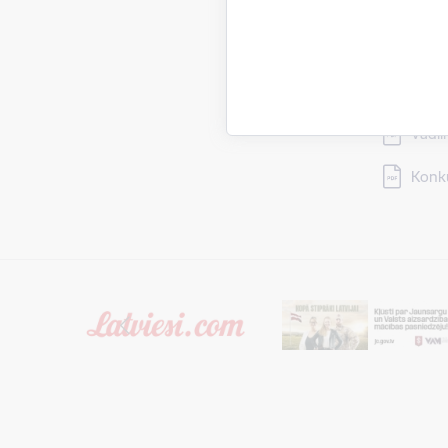
Lejupielād
Tāme
Lejupielād
Piete
Lejupielād
Finan
Lejupielād
Vadlī
Lejupielād
Konku