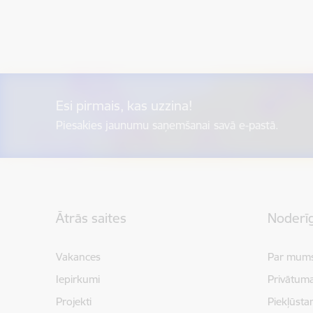
Esi pirmais, kas uzzina!
Piesakies jaunumu saņemšanai savā e-pastā.
Kājene
Ātrās saites
Noderīg
Vakances
Par mum
Iepirkumi
Privātuma
Projekti
Piekļūsta