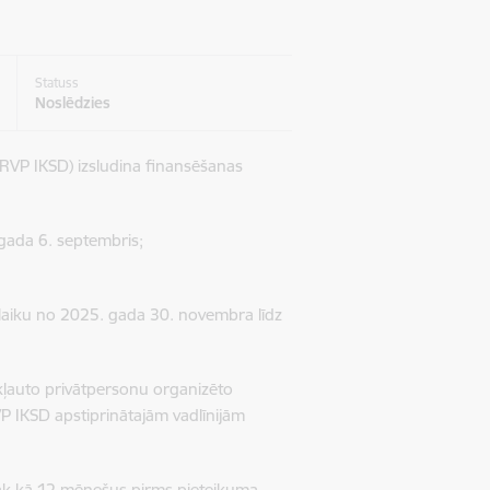
Statuss
Noslēdzies
 (RVP IKSD) izsludina finansēšanas
 gada 6. septembris;
 laiku no 2025. gada 30. novembra līdz
ekļauto privātpersonu organizēto
VP IKSD apstiprinātajām vadlīnijām
āk kā 12 mēnešus pirms pieteikuma