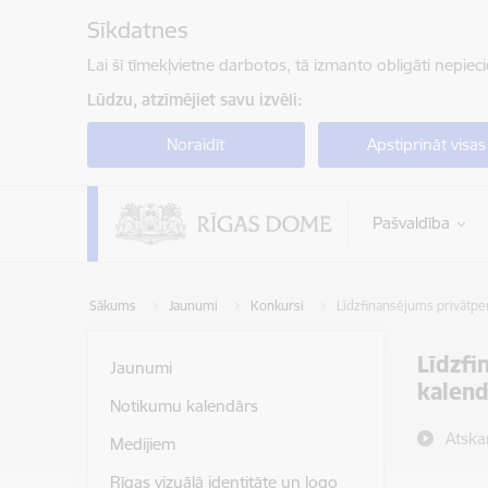
Pāriet uz lapas saturu
Sīkdatnes
Lai šī tīmekļvietne darbotos, tā izmanto obligāti nepiec
Lūdzu, atzīmējiet savu izvēli:
Noraidīt
Apstiprināt visas
Pašvaldība
Sākums
Jaunumi
Konkursi
Līdzfinansējums privātp
Līdzfi
Jaunumi
kalen
Notikumu kalendārs
Atska
Medijiem
Rīgas vizuālā identitāte un logo