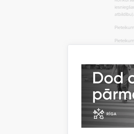
iesniegš
atbildību)
Pieteikum
Pieteikum
izmērs ne
elektroni
reģistra 
Konkursa 
Papildus 
koordinat
Lejupielād
Saist
Lejupielād
Noli