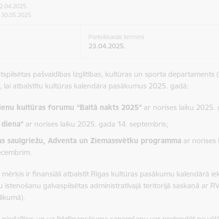
02.04.2025.
: 30.05.2025.
Pieteikšanās termiņš
23.04.2025.
stspilsētas pašvaldības Izglītības, kultūras un sporta departaments
 lai atbalstītu kultūras kalendāra pasākumus 2025. gadā:
enu kultūras forumu “Baltā nakts 2025”
ar
norises laiku 2025.
 diena”
ar norises laiku 2025. gada 14. septembris;
s saulgriežu, Adventa un Ziemassvētku programma
ar norises
ecembrim.
mērķis ir finansiāli atbalstīt Rīgas kultūras pasākumu kalendārā i
īstenošanu galvaspilsētas administratīvajā teritorijā saskaņā ar R
elikumā).
piedalīties un uz līdzfinansējuma saņemšanu var pretendēt
ne vēl