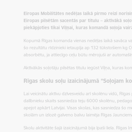
Eiropas Mobilitātes nedēļas laikā pirmo reizi norisi
Eiropas pilsētām sacentās par titulu – aktīvākā soļ
piekāpjoties tikai Viļņai, kuras komandā soļoja vai
Kopumā Rīgas komanda vienas nedēļas laikā savāca vairā
šo rezultātu rīdzinieki ietaupīja ap 132 tūkstošiem kg 
absorbētu, ja attiecīgo ceļu būtu mērojuši ar automaš
Aktīvākās soļotāju pilsētas titulu iegūst Viļņa, kuras 
Rīgas skolu soļu izaicinājumā “Soļojam ko
Lai veicinātu aktīvu dzīvesveidu arī skolēnu vidū, Rīgas
dalībnieku skaits sasniedza teju 6000 skolēnu, pedagog
apejot apkārt Latvijai. Visas skolas, kas sasniedza šo mēr
skolām un izlozē galveno balvu laimēja Rīgas Jauncie
Skolu aktivitāte šajā izaicinājumā bija īpaši liela. Rīg