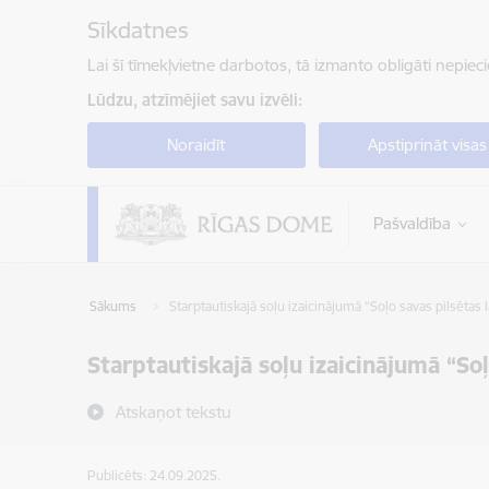
Pāriet uz lapas saturu
Sīkdatnes
Lai šī tīmekļvietne darbotos, tā izmanto obligāti nepiec
Lūdzu, atzīmējiet savu izvēli:
Noraidīt
Apstiprināt visas
Pašvaldība
Sākums
Starptautiskajā soļu izaicinājumā “Soļo savas pilsētas l
Starptautiskajā soļu izaicinājumā “Soļ
Atskaņot tekstu
Publicēts: 24.09.2025.