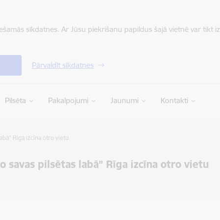
iešamās sīkdatnes. Ar Jūsu piekrišanu papildus šajā vietnē var tikt i
Pārvaldīt sīkdatnes
Pilsēta
Pakalpojumi
Jaunumi
Kontakti
abā” Rīga izcīna otro vietu
o savas pilsētas labā” Rīga izcīna otro vietu