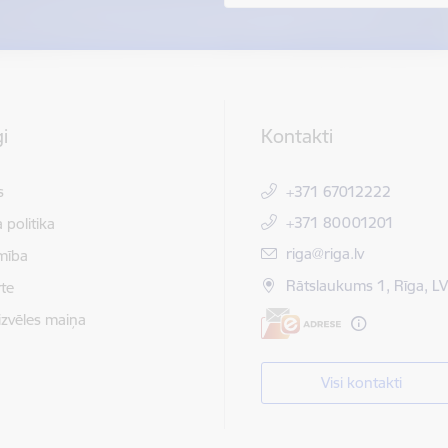
i
Kontakti
s
+371 67012222
+371 80001201
 politika
E-pasts:
riga@riga.lv
mība
Rātslaukums 1, Rīga, L
te
izvēles maiņa
Visi kontakti