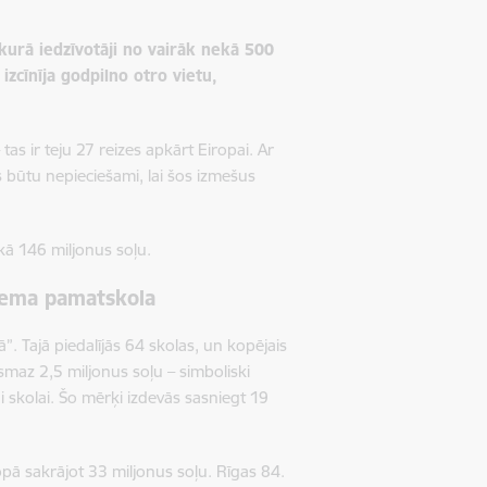
, kurā iedzīvotāji no vairāk nekā 500
izcīnīja godpilno otro vietu,
s ir teju 27 reizes apkārt Eiropai. Ar
s būtu nepieciešami, lai šos izmešus
kā 146 miljonus soļu.
nciema pamatskola
”. Tajā piedalījās 64 skolas, un kopējais
smaz 2,5 miljonus soļu – simboliski
ai skolai. Šo mērķi izdevās sasniegt 19
kopā sakrājot 33 miljonus soļu. Rīgas 84.