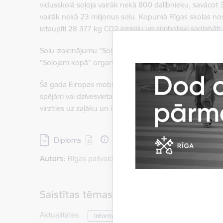
vidusskolā soļoja vairāk nekā 800 dalībnieku, savācot 
vairāk nekā 23 miljonus soļu. Kopumā Rīgas skolas nosta
ietaupīti 28 377 kg CO2 emisiju un simboliski saglabāti
Soļu izaicinājumu “Soļo savas pilsētas labā” organizēja
“Soļojam kopā” organizēja Rīgas dome sadarbībā ar lie
Šā gada Eiropas mobilitātes nedēļas tēma bija “Mobilit
spējām vai dzīvesvietas. Pilsētas aktivitātēm Rīgas pašv
virzīties uz zaļāku un iekļaujošāku mobilitāti.
Lejupielādēt:
Diploms
Autors:
Rīgas pašvaldības Komunikācijas pārvaldes Ār
Saistītas tēmas
Aktualitātes:
Informācija medijiem
Pašvaldībā
P