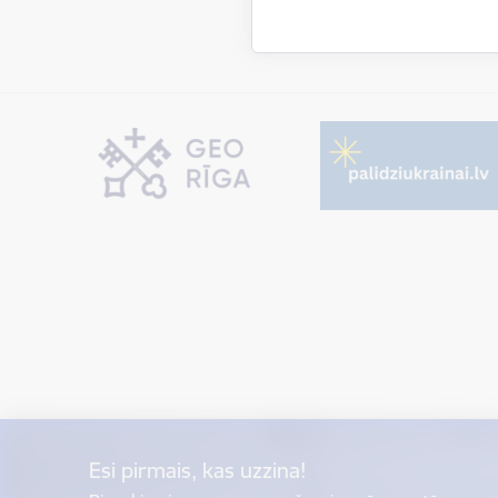
Esi pirmais, kas uzzina!