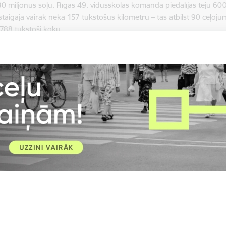
30 miljonus soļu. Rīgas 49. vidusskolas komandā piedalījās teju 6
igāja vairāk nekā 157 tūkstošus kilometru – tas atbilst 90 ceļojumi
 788 tūkstoši koku.
 Eiropas Komisija sadarbībā ar lietotni “Walk 15” un EIT Urban Mobil
totni “Walk 15”.
āte visiem”, uzsverot ilgtspējīgu pārvietošanās iespēju ikvienam, 
aldība izvirzījusi saukli – “Ilgtspējīga pārvietošanās – pieejama ikvi
ējās komunikācijas nodaļa
ilsētā un sabiedrībā
Rīga pasaulē