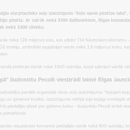
nājās starptautisks soļu izaicinājums “Soļo savas pilsētas labā”
otāju pilsēta. Ar vairāk nekā 3100 dalībniekiem, Rīgas komanda 
rāk nekā 3300 cilvēku.
k nekā 128 miljonus soļu, kas atbilst 734 tūkstošiem kilometru – ta
CO2 emisiju, simboliski saglabājot vairāk nekā 3,6 miljonus koku, ka
īnām.
komandā pieteicās vairāk nekā 3300 soļotāju, kopā sakrājot vairāk ne
pā” iluzionistu Pecolli viesizrādi laimē Rīgas Jau
 pašvaldība paralēli organizēja skolu soļu izaicinājumu “Soļojam kopā
u un ģimenes locekļu. Izaicinājuma mērķis bija kopīgi nostaigāt vi
ķi piedalījās izlozē par galveno balvu – iluzionistu Pecolli izrādi vis
ma pamatskola.
as Imantas vidusskolas komandā piedalījās vairāk nekā 900 soļotāju, 