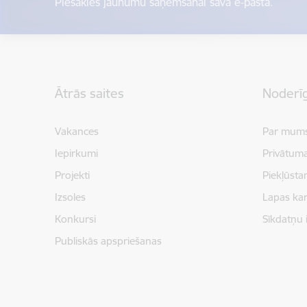
Piesakies jaunumu saņemšanai savā e-pastā.
Kājene
Ātrās saites
Noderīg
Vakances
Par mum
Iepirkumi
Privātuma
Projekti
Piekļūsta
Izsoles
Lapas kar
Konkursi
Sīkdatņu 
Publiskās apspriešanas