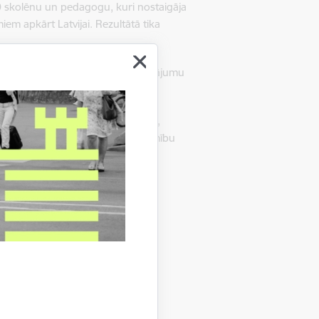
00 skolēnu un pedagogu, kuri nostaigāja
em apkārt Latvijai. Rezultātā tika
ity atbalstu. Savukārt soļu izaicinājumu
neatkarīgi no ienākumiem, dzimuma,
enam!”, atspoguļojot pilsētas apņēmību