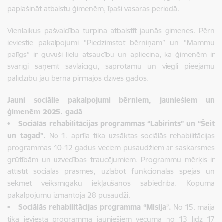
paplašināt atbalstu ģimenēm, īpaši vasaras periodā.
Vienlaikus pašvaldība turpina atbalstīt jaunās ģimenes. Pērn
ieviestie pakalpojumi “Piedzimstot bērniņam” un “Mammu
palīgs” ir guvuši lielu atsaucību un apliecina, ka ģimenēm ir
svarīgi saņemt savlaicīgu, saprotamu un viegli pieejamu
palīdzību jau bērna pirmajos dzīves gados.
Jauni sociālie pakalpojumi bērniem, jauniešiem un
ģimenēm 2025. gadā
•
Sociālās rehabilitācijas programmas “Labirints” un “Šeit
un tagad”.
No 1. aprīļa tika uzsāktas sociālās rehabilitācijas
programmas 10-12 gadus veciem pusaudžiem ar saskarsmes
grūtībām un uzvedības traucējumiem. Programmu mērķis ir
attīstīt sociālās prasmes, uzlabot funkcionālās spējas un
sekmēt veiksmīgāku iekļaušanos sabiedrībā. Kopumā
pakalpojumu izmantoja 28 pusaudži.
•
Sociālās rehabilitācijas programma “Misija”.
No 15. maija
tika ieviesta programma jauniešiem vecumā no 13 līdz 17