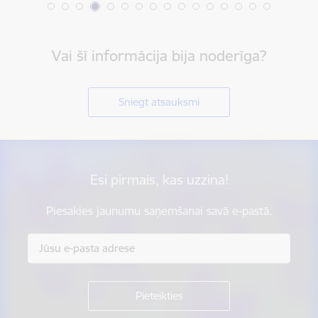
Vai šī informācija bija noderīga?
Sniegt atsauksmi
Esi pirmais, kas uzzina!
Piesakies jaunumu saņemšanai savā e-pastā.