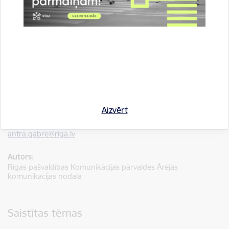
mentālās veselības problēmām.
No 1. maija tika uzsākta
specializēta sociālā darba pakalpojuma sniegšana ģimenēm ar
bērniem līdz 18 gadu vecumam, kuriem diagnosticētas
mentālās veselības problēmas. Pakalpojums tiek īstenots
sadarbībā ar Bērnu klīnisko universitātes slimnīcu, nodrošinot
individuālu atbalsta plānu un sadarbību veselības un sociālajā
jomā. 2025. gadā atbalstu saņēma 21 ģimene un 36 bērni un
jaunieši.
Informāciju sagatavoja: Antra Gabre, Rīgas pašvaldības Ārējās
Aizvērt
komunikācijas nodaļas projektu koordinatore, e-pasts:
antra.gabre@riga.lv
Autors:
Rīgas pašvaldības Komunikācijas pārvaldes Ārējās
komunikācijas nodaļa
Saistītas tēmas