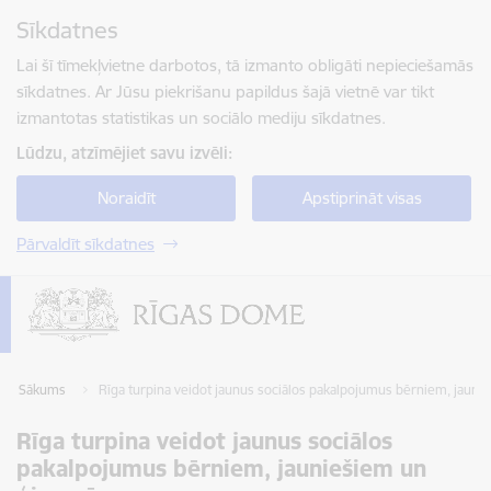
Pāriet uz lapas saturu
Sīkdatnes
Spied
lai meklētu
Enter
Lai šī tīmekļvietne darbotos, tā izmanto obligāti nepieciešamās
sīkdatnes. Ar Jūsu piekrišanu papildus šajā vietnē var tikt
izmantotas statistikas un sociālo mediju sīkdatnes.
Lūdzu, atzīmējiet savu izvēli:
Noraidīt
Apstiprināt visas
Pārvaldīt sīkdatnes
Sākums
Rīga turpina veidot jaunus sociālos pakalpojumus bērniem, jau
Rīga turpina veidot jaunus sociālos
pakalpojumus bērniem, jauniešiem un