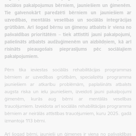
sociālos pakalpojumus bērniem, jauniešiem un ģimenēm.
Tie galvenokārt paredzēti bērniem un jauniešiem ar
uzvedības, mentālās veselības un sociālās integrācijas
grūtībām. Arī šogad bērnu un ģimeņu atbalsts ir viena no
pašvaldības prioritātēm – tiek attīstīti jauni pakalpojumi,
palielināts atbalsts audžuģimenēm un aizbildņiem, kā arī
risināts pieaugošais pieprasījums pēc sociālajiem
pakalpojumiem.
Pērn tika ieviestas sociālās rehabilitācijas programmas
bērniem ar uzvedības grūtībām, specializēta programma
jauniešiem ar atkarību problēmām, paplašināts atbalsts
augsta riska un ielu jauniešiem, izveidoti jauni pakalpojumi
ģimenēm, kurās aug bērni ar mentālās veselības
traucējumiem. Izveidota arī sociālās rehabilitācijas programma
bērniem ar neirālās attīstības traucējumiem, kuru 2025. gadā
izmantoja 113 bērni.
Arī šogad bērni, jaunieši un ģimenes ir viena no pašvaldības