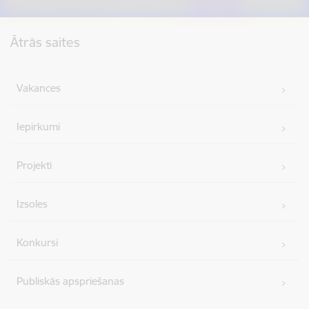
Kājene
Ātrās saites
Vakances
Iepirkumi
Projekti
Izsoles
Konkursi
Publiskās apspriešanas