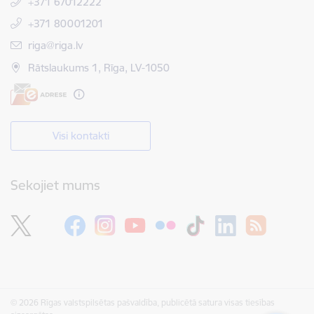
+371 67012222
+371 80001201
E-pasts:
riga@riga.lv
Rātslaukums 1, Rīga, LV-1050
Visi kontakti
Sekojiet mums
© 2026 Rīgas valstspilsētas pašvaldība, publicētā satura visas tiesības