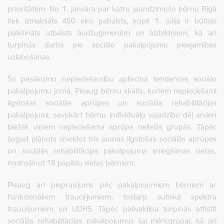
prioritātēm. No 1. janvāra par katru jaundzimušo bērnu Rīgā
tiek izmaksāts 450 eiro pabalsts, kopš 1. jūlija ir būtiski
palielināts atbalsts audžuģimenēm un aizbildņiem, kā arī
turpinās darbs pie sociālo pakalpojumu pieejamības
uzlabošanas.
Šo pasākumu nepieciešamību apliecina tendences sociālo
pakalpojumu jomā. Pieaug bērnu skaits, kuriem nepieciešami
ilgstošas sociālās aprūpes un sociālās rehabilitācijas
pakalpojumi, savukārt bērnu individuālo vajadzību dēļ arvien
biežāk viņiem nepieciešama aprūpe nelielās grupās. Tāpēc
šogad plānots izveidot trīs jaunas ilgstošas sociālās aprūpes
un sociālās rehabilitācijas pakalpojuma sniegšanas vietas,
nodrošinot 18 papildu vietas bērniem.
Pieaug arī pieprasījums pēc pakalpojumiem bērniem ar
funkcionāliem traucējumiem, tostarp autiskā spektra
traucējumiem un UDHS. Tāpēc pašvaldība turpinās attīstīt
sociālās rehabilitācijas pakalpojumus šai mērķgrupai, kā arī