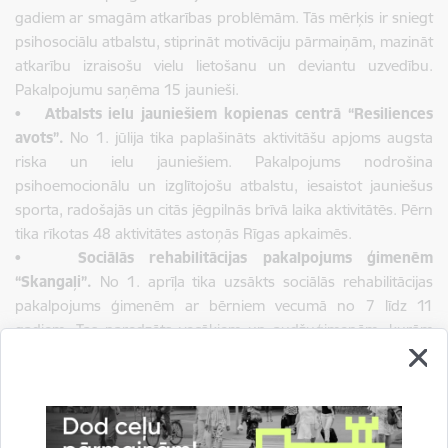
gadiem ar smagām atkarības problēmām. Tās mērķis ir sniegt
psihosociālu atbalstu, stiprināt motivāciju pārmaiņām, mazināt
atkarību izraisošu vielu lietošanu un deviantu uzvedību.
Pakalpojumu saņēma 15 jaunieši.
•
Atbalsts ielu jauniešiem kopienas centrā “Resiliences
avots”.
No 1. jūlija tika paplašināts aktivitāšu apjoms augsta
riska un ielu jauniešiem. Pakalpojums nodrošina
psihoemocionālu un izglītojošu atbalstu, iesaistot jauniešus
sporta, radošajās un citās jēgpilnās brīvā laika aktivitātēs. Pērn
tika rīkotas 48 aktivitātes astoņās Rīgas apkaimēs.
•
Sociālās rehabilitācijas pakalpojums ģimenēm
“Skangaļi”.
No 1. aprīļa tika uzsākts sociālās rehabilitācijas
pakalpojums ģimenēm ar bērniem vecumā no 7 līdz 11
gadiem. Tas paredzēts vecākiem un audžuģimenēm, kurām
nepieciešams stiprināt bērnu aprūpes, audzināšanas un
sociālās funkcionēšanas prasmes. Pakalpojumā piedalījās 10
ģimenes ar 10 bērniem.
•
Sociālā darba pakalpojums ģimenēm, kurās ir bērni ar