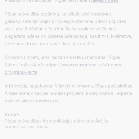
Plašāka informācija par Rīgas peldvietām
pieejama šeit
.
Rīgas pašvaldība atgādina, ka siltajā laikā daudzviet
galvaspilsētā darbojas brīvpieejas dzeramā ūdens uzpildes
vietu jeb tā dēvētie brīvkrāni. Šajās uzpildes vietās tiek
piegādāts ūdens no pilsētas ūdensvada, kas ir tīrs, kvalitatīvs,
lietošanai drošs un regulāri tiek pārbaudīts.
Brīvkrānu izvietojums redzams kartē uzņēmuma “Rīgas
ūdens” mājas lapā:
https://www.rigasudens.lv/lv/udens-
brivkranu-karte
Informāciju sagatavoja: Mārtiņš Vilemsons, Rīgas pašvaldības
Ārējās komunikācijas nodaļas projektu koordinators, e-pasts:
martins.vilemsons@riga.lv
.
Autors:
Rīgas pašvaldības Komunikācijas pārvaldes Ārējās
komunikācijas nodaļa