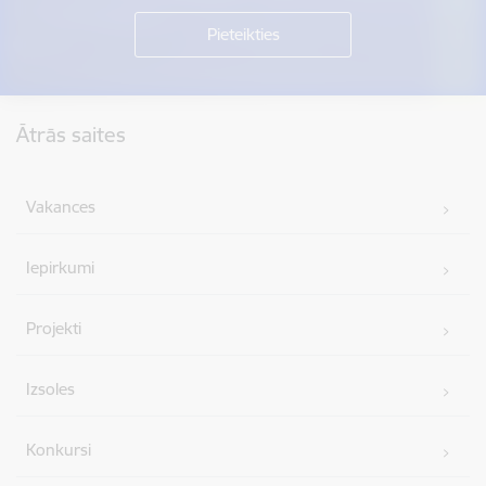
Kājene
Ātrās saites
Vakances
Iepirkumi
Projekti
Izsoles
Konkursi