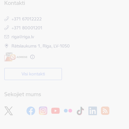
Kontakti
+371 67012222
+371 80001201
E-pasts:
riga@riga.lv
Rātslaukums 1, Rīga, LV-1050
Visi kontakti
Sekojiet mums