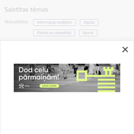
Saistītas tēmas
Aktualitātes:
Informācija medijiem
Atpūta
Pilsētā un sabiedrībā
Sports
Drukāt lapu
Dalīties