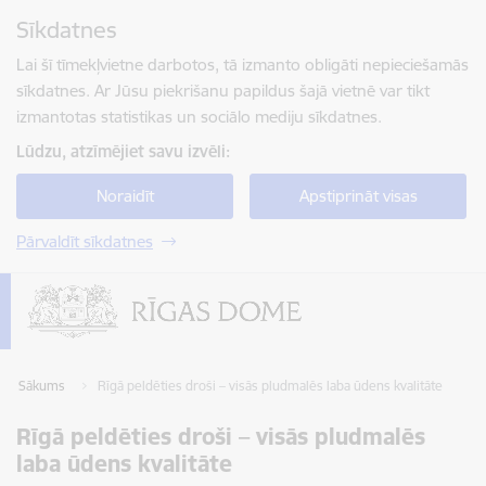
Pāriet uz lapas saturu
Sīkdatnes
Spied
lai meklētu
Enter
Lai šī tīmekļvietne darbotos, tā izmanto obligāti nepieciešamās
sīkdatnes. Ar Jūsu piekrišanu papildus šajā vietnē var tikt
izmantotas statistikas un sociālo mediju sīkdatnes.
Lūdzu, atzīmējiet savu izvēli:
Noraidīt
Apstiprināt visas
Pārvaldīt sīkdatnes
Sākums
Rīgā peldēties droši – visās pludmalēs laba ūdens kvalitāte
Rīgā peldēties droši – visās pludmalēs
laba ūdens kvalitāte