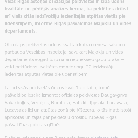
Visās Rīgas astoņās oficiālajās peldvietās ir laba ūdens
kvalitāte un pēdējās analīzes liecina, ka peldēties drīkst
arī visās citās iedzīvotāju iecienītajās atpūtas vietās pie
ūdenstilpēm, informē Rīgas pašvaldības Mājokļu un vides
departaments.
Oficiālajās peldvietās ūdens kvalitāti katra mēneša sākumā
pārbauda Veselības inspekcija, savukārt Mājokļu un vides
departaments šogad turpina arī iepriekšējo gadu praksi –
veikt peldūdens kvalitātes monitoringu 20 iedzīvotāju
iecienītās atpūtas vietās pie ūdenstilpēm.
Lai arī visās peldvietās ūdens kvalitāte ir laba, tomēr
pašvaldība iesaka izmantot oficiālās peldvietas Daugavgrīvā,
Vakarbuļļos, Vecāķos, Rumbulā, Bābelītī, Ķīpsalā, Lucavsalā,
Lucavsalas līcī un atpūtas zonā pie Ķīšezera, jo tās ir atbilstoši
aprīkotas un tajās par peldētāju drošību rūpējas Rīgas
pašvaldības policijas glābēji.