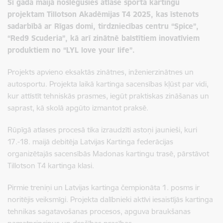
Šī gada maijā noslēgusies atlase sporta kartingu
projektam Tillotson Akadēmijas T4 2025, kas īstenots
sadarbībā ar Rīgas domi, tirdzniecības centru “Spice”,
“Red9 Scuderia”, kā arī zinātnē balstītiem inovatīviem
produktiem no “LYL love your life”.
Projekts apvieno eksaktās zinātnes, inženierzinātnes un
autosportu. Projekta laikā kartinga sacensības kļūst par vidi,
kur attīstīt tehniskās prasmes, iegūt praktiskas zināšanas un
saprast, kā skolā apgūto izmantot praksē.
Rūpīgā atlases procesā tika izraudzīti astoņi jaunieši, kuri
17.-18. maijā debitēja Latvijas Kartinga federācijas
organizētajās sacensībās Madonas kartingu trasē, pārstāvot
Tillotson T4 kartinga klasi.
Pirmie treniņi un Latvijas kartinga čempionāta 1. posms ir
noritējis veiksmīgi. Projekta dalībnieki aktīvi iesaistījās kartinga
tehnikas sagatavošanas procesos, apguva braukšanas