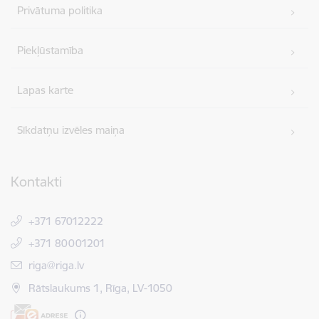
Privātuma politika
Piekļūstamība
Lapas karte
Sīkdatņu izvēles maiņa
Kontakti
+371 67012222
+371 80001201
E-pasts:
riga@riga.lv
Rātslaukums 1, Rīga, LV-1050