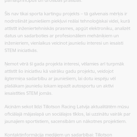
pamatprincipus un drošības prasības.
Šis nav tikai sporta kartingu projekts – tā galvenais mērķis ir
nodrošināt jauniešiem piekļuvi reālai tehnoloģiskai videi, kurā
attīstīt inženiertehniskās prasmes, apgūt elektroniku, analizēt
datus un sadarboties ar profesionāliem mehāniķiem un
inženieriem, vienlaikus veicinot jauniešu interesi un iesaisti
STEM iniciatīvās.
Ņemot vērā šī gada projekta interesi, vēlamies arī turpmāk
attīstīt šo iniciatīvu kā vairāku gadu projektu, veidojot
ilgtermiņa sadarbību ar jauniešiem, lai dotu iespēju vēl
plašākam jauniešu lokam iepazīt autosportu un aktīvi
iesaistīties STEM jomās.
Aicinām sekot līdzi Tillotson Racing Latvija aktualitātēm mūsu
oficiālajā mājaslapā un sociālajos tīklos, lai uzzinātu vairāk par
jaunajiem sportistiem, sacensībām un nākotnes projektiem.
Kontaktinformācija medijiem un sadarbībai: Tillotson