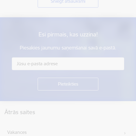
Sniegt atsauksmi
Esi pirmais, kas uzzina!
Piesakies jaunumu saņemšanai savā e-pastā.
Kājene
Ātrās saites
Vakances