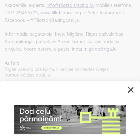
Akadēmija: e-pasts:
info@tillotsonracing.lv
, mobilais telefons:
+371 29455773
,
www.tillotsonracing.lv
. Seko Instagram /
Facebook – @TillotsonRacingLatvija.
Informāciju sagatavoja: Ineta Miglāne, Rīgas pašvaldības
Komunikācijas pārvaldes Ārējās komunikācijas nodaļas
projektu koordinatore,
e-pasts:
ineta.miglane@riga.lv
.
Autors:
Rīgas pašvaldības Komunikācijas pārvaldes Ārējās
komunikācijas nodaļa
Saistītas tēmas
Aktualitātes:
Sports