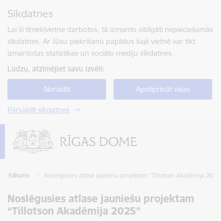
Pāriet uz lapas saturu
Sīkdatnes
Spied
lai meklētu
Enter
Lai šī tīmekļvietne darbotos, tā izmanto obligāti nepieciešamās
sīkdatnes. Ar Jūsu piekrišanu papildus šajā vietnē var tikt
izmantotas statistikas un sociālo mediju sīkdatnes.
Lūdzu, atzīmējiet savu izvēli:
Noraidīt
Apstiprināt visas
Pārvaldīt sīkdatnes
Sākums
Noslēgusies atlase jauniešu projektam “Tillotson Akadēmija 2025
Noslēgusies atlase jauniešu projektam
“Tillotson Akadēmija 2025”