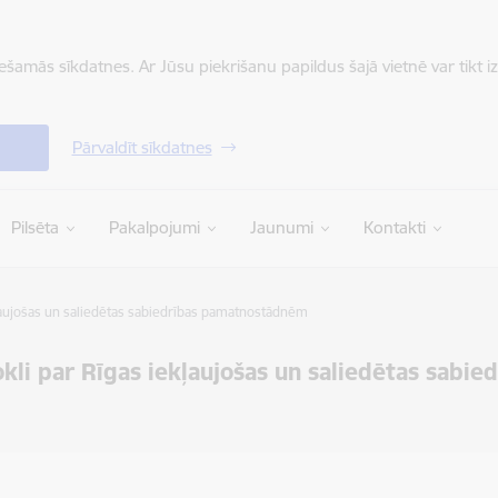
iešamās sīkdatnes. Ar Jūsu piekrišanu papildus šajā vietnē var tikt i
Pārvaldīt sīkdatnes
Pilsēta
Pakalpojumi
Jaunumi
Kontakti
ekļaujošas un saliedētas sabiedrības pamatnostādnēm
dokli par Rīgas iekļaujošas un saliedētas sab