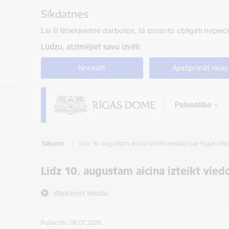
Pāriet uz lapas saturu
Sīkdatnes
Lai šī tīmekļvietne darbotos, tā izmanto obligāti nepiec
Lūdzu, atzīmējiet savu izvēli:
Noraidīt
Apstiprināt visas
Pašvaldība
Sākums
Līdz 10. augustam aicina izteikt viedokli par Rīgas i
Līdz 10. augustam aicina izteikt vie
Atskaņot tekstu
Publicēts: 06.07.2026.