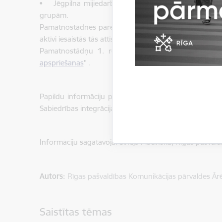
• Jēgpilna mijiedarbība un sadarbība – vērsts uz iek
grupām.
Pamatnostādnes paredz sistemātisku un ilgtermiņa pieej
aktīvi iesaistās tās attīstībā.
Pamatnostādņu 1. redakcijas projekta dokumenti, ta
apspriešanas
" .
Papildu informāciju par pamatnostādnēm var iegūt, sa
Sabiedrības integrācijas un līdzdalības nodaļas projektu
Informāciju sagatavoja: Sintija Placinska, Rīgas pašva
Autors:
Rīgas pašvaldības Komunikācijas pārvaldes Ār
Saistītas tēmas