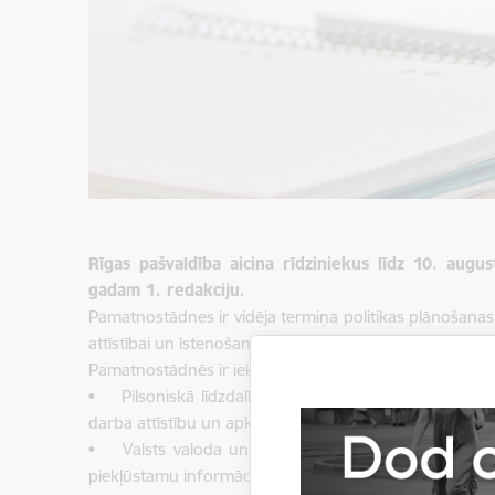
Rīgas pašvaldība aicina rīdziniekus līdz 10. aug
gadam 1. redakciju.
Pamatnostādnes ir vidēja termiņa politikas plānošanas 
attīstībai un īstenošanai Rīgas pašvaldībā, sekmējot iedz
Pamatnostādnēs ir iekļauti trīs attīstības virzieni:
• Pilsoniskā līdzdalība un piederība – vērsts uz ied
darba attīstību un apkaimju kustības stiprināšanu;
• Valsts valoda un informācijas pieejamība – pared
piekļūstamu informāciju par līdzdalības iespējām pašva