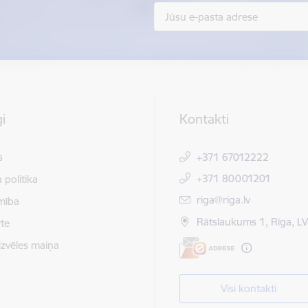
i
Kontakti
s
+371 67012222
+371 80001201
 politika
E-pasts:
riga@riga.lv
mība
Rātslaukums 1, Rīga, L
te
izvēles maiņa
Visi kontakti