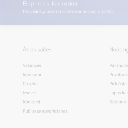
Esi pirmais, kas uzzina!
Piesakies jaunumu saņemšanai savā e-pastā.
Kājene
Ātrās saites
Noderīg
Vakances
Par mum
Iepirkumi
Privātuma
Projekti
Piekļūsta
Izsoles
Lapas kar
Konkursi
Sīkdatņu 
Publiskās apspriešanas