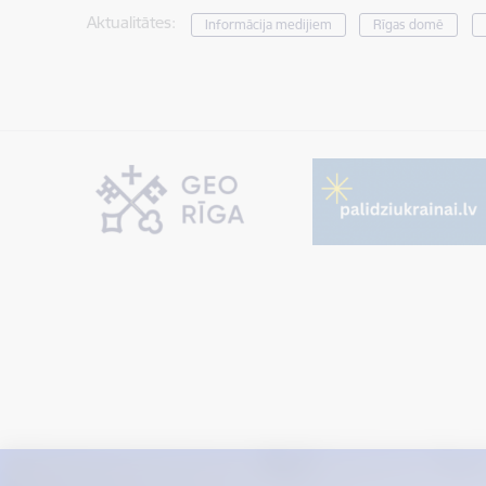
Aktualitātes:
Informācija medijiem
Rīgas domē