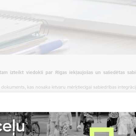
ustam izteikt viedokli par Rīgas iekļaujošas un saliedētas s
dokuments, kas nosaka ietvaru mērķtiecīgai sabiedrības integrācija
īvotāju piederību Rīgai, veicinot līdzdalību un attīstot savstarpējo 
zīvotāju un nevalstisko organizāciju līdzdalības sekmēšanu pašv
z sekmēt latviešu valodas prasmju pilnveidošanu un nodrošināt
ldībā;