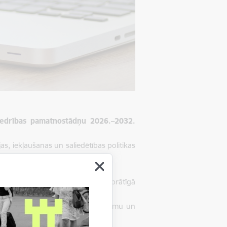
abiedrības pamatnostādņu 2026.–2032.
s, iekļaušanas un saliedētības politikas
mijiedarbību.
aldības lēmumu pieņemšanā, brīvprātīgā
 iedzīvotājiem saprotamu, pieejamu un