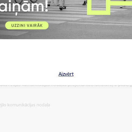
ļaujošas vides veidošanu, savstarpējas uzticēšanās un tolerances
u, lai veidotu saliedētu, aktīvu un iekļaujošu sabiedrību Rīgā, kur
i skaitā publiskās apspriedes forma, ir pieejami Rīgas pašval
zinoties ar Rīgas Apkaimju iedzīvotāju centra Apkaimju attīstība
 vadītāju Irinu Vasiļjevu: e-pasts
irina.vasiljeva@riga.lv
, tālrunis
+37
Aizvērt
ldības Ārējās komunikācijas nodaļas projektu koordinatore, e-pasts
s
ējās komunikācijas nodaļa