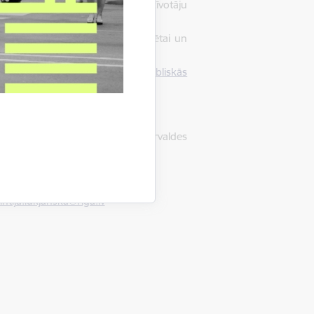
 veicināšanu starp dažādām iedzīvotāju
 iedzīvotāji jūtas piederīgi pilsētai un
dības tīmekļvietnes sadaļā “
Publiskās
s un sabiedrības integrācijas pārvaldes
167181297
.
intija.lukjanska@riga.lv