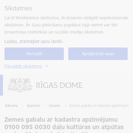
Pāriet uz lapas saturu
Sīkdatnes
Spied
lai meklētu
Enter
Lai šī tīmekļvietne darbotos, tā izmanto obligāti nepieciešamās
sīkdatnes. Ar Jūsu piekrišanu papildus šajā vietnē var tikt
izmantotas statistikas un sociālo mediju sīkdatnes.
Lūdzu, atzīmējiet savu izvēli:
Noraidīt
Apstiprināt visas
Pārvaldīt sīkdatnes
Sākums
Jaunumi
Izsoles
Zemes gabalu ar kadastra apzīmējumu 01
Zemes gabalu ar kadastra apzīmējumu
0100 095 0030 daļu kultūras un atpūtas