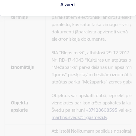
pieteikšanās
tirdzniecības īstenošanai 2025. gadā”;
Aizvērt
vieta un
elektroniski iesniegtiem dokumentiem ir 
termiņš
parakstītiem elektroniski ar drošu elektr
parakstu, kas satur laika zīmogu – visi p
dokumenti jāparaksta apvienoti vienā
elektroniskajā dokumentā.
SIA “Rīgas meži”, atbilstoši 29.12.2017. 
Nr. RD-17-1043 “Kultūras un atpūtas par
Iznomātājs
“Mežaparks” pārvaldīšanas un apsaimni
līgums” piešķirtajām tiesībām iznomāt ku
atpūtas parka “Mežaparks” zemes gabalu
Objektus var apskatīt dabā, iepriekš pies
Objekta
vienojoties par konkrēto apskates laiku a
apskate
Švedu pa tālruni
+37128608595
vai e-pas
martins.sveds@rigasmezi.lv
.
Atbilstoši Nolikumam papildus nosolītaja