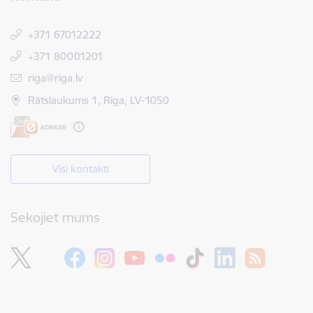
+371 67012222
+371 80001201
E-pasts:
riga@riga.lv
Rātslaukums 1, Rīga, LV-1050
Visi kontakti
Sekojiet mums