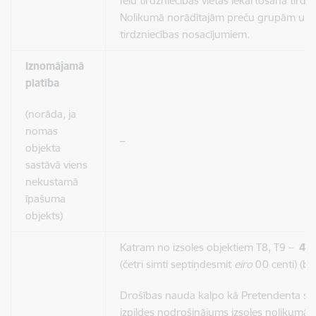
Ielu tirdzniecības vietas iekārtošana tirdzn
Nolikumā norādītajām preču grupām un
tirdzniecības nosacījumiem.
Iznomājamā
platība
(norāda, ja
nomas
–
objekta
sastāvā viens
nekustamā
īpašuma
objekts)
Katram no izsoles objektiem T8, T9 –
47
(četri simti septiņdesmit
eiro
00 centi) (be
Drošības nauda kalpo kā Pretendenta sai
izpildes nodrošinājums izsoles nolikumā 