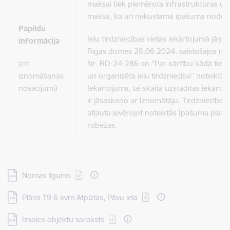
maksai tiek piemērota infrastruktūras u
maksa, kā arī nekustamā īpašuma nodokl
Papildu
Ielu tirdzniecības vietas iekārtojumā jāņe
informācija
Rīgas domes 28.06.2024. saistošajos no
(citi
Nr. RD-24-286-sn “Par kārtību kādā tiek
iznomāšanas
un organizēta ielu tirdzniecība” noteiktās
nosacījumi)
Iekārtojums, tai skaitā uzstādītās iekārtas
ir jāsaskaņo ar Iznomātāju. Tirdzniecības
atļauta ievērojot noteiktās Īpašuma platī
robežas.
Lejupielādēt:
Nomas līgums
Lejupielādēt:
Plāns T9 6 kvm Atpūtas, Pāvu iela
Lejupielādēt:
Izsoles objektu saraksts