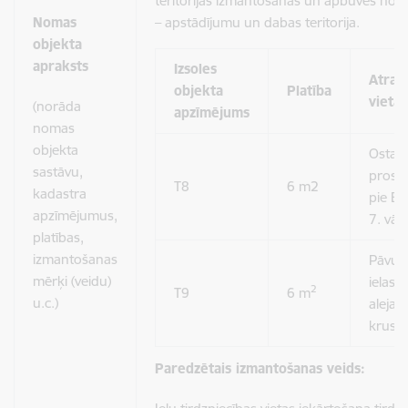
teritorijas izmantošanas un apbūves not
Nomas
– apstādījumu un dabas teritorija.
objekta
apraksts
Izsoles
Atraš
objekta
Platība
vieta
(norāda
apzīmējums
nomas
objekta
Ostas
sastāvu,
prosp
T8
6 m2
kadastra
pie Es
apzīmējumus,
7. vār
platības,
izmantošanas
Pāvu
mērķi (veidu)
ielas/
2
T9
6 m
u.c.)
alejas
krust
Paredzētais izmantošanas veids: