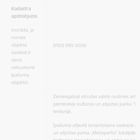
Kadastra
apzīmējums
(norāda, ja
nomas
objekta
0100 095 0030
sastāvā ir
viens
nekustamā
īpašuma
objekts)
Zemesgabali atrodas valsts nozīmes arhi
pieminekļa kultūras un atpūtas parka “M
teritorijā.
Īpašuma atļautā izmantošana saskaņā ar 
un atpūtas parka „Mežaparks” lokālplān