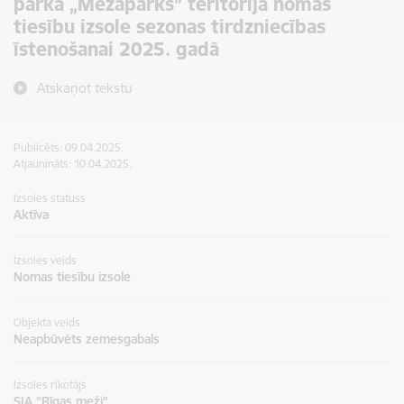
parka „Mežaparks” teritorijā nomas
tiesību izsole sezonas tirdzniecības
īstenošanai 2025. gadā
Atskaņot tekstu
Publicēts: 09.04.2025.
Atjaunināts: 10.04.2025.
Izsoles statuss
Aktīva
Izsoles veids
Nomas tiesību izsole
Objekta veids
Neapbūvēts zemesgabals
Izsoles rīkotājs
SIA "Rīgas meži"