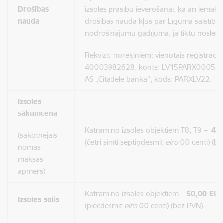
Drošības
izsoles prasību ievērošanai, kā arī iemaks
nauda
drošības nauda kļūs par Līguma saistību i
nodrošinājumu gadījumā, ja tiktu noslēgt
Rekvizīti norēķiniem: vienotais reģistrācija
40003982628, konts: LV15PARX00055
AS „Citadele banka”, kods: PARXLV22.
Izsoles
sākumcena
Katram no izsoles objektiem T8, T9 –
47
(sākotnējais
(četri simti septiņdesmit
eiro
00 centi) (be
nomas
maksas
apmērs)
Katram no izsoles objektiem –
50,00 EU
Izsoles solis
(piecdesmit
eiro
00 centi) (bez PVN).