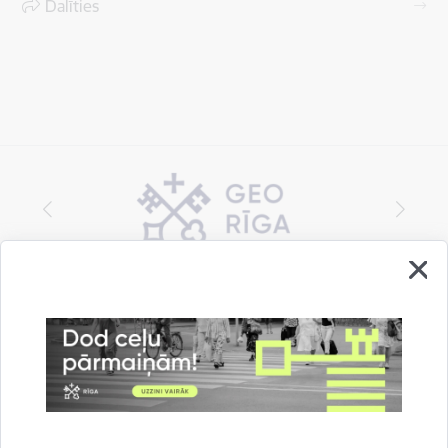
Dalīties
Vai šī informācija bija noderīga?
Sniegt atsauksmi