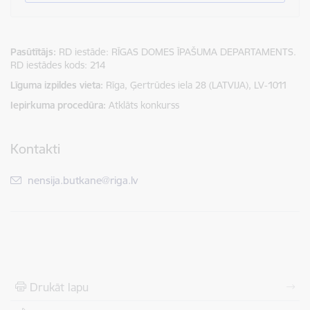
Pasūtītājs
RD iestāde: RĪGAS DOMES ĪPAŠUMA DEPARTAMENTS.
RD iestādes kods: 214
Līguma izpildes vieta
Rīga, Ģertrūdes iela 28 (LATVIJA), LV-1011
Iepirkuma procedūra
Atklāts konkurss
Kontakti
E-pasts:
nensija.butkane@riga.lv
Drukāt lapu