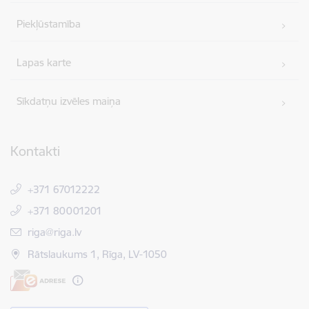
Piekļūstamība
Lapas karte
Sīkdatņu izvēles maiņa
Kontakti
+371 67012222
+371 80001201
E-pasts:
riga@riga.lv
Rātslaukums 1, Rīga, LV-1050