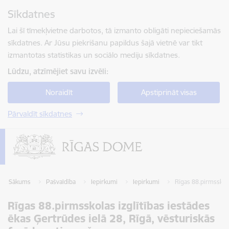
Pāriet uz lapas saturu
Sīkdatnes
Spied
lai meklētu
Enter
Lai šī tīmekļvietne darbotos, tā izmanto obligāti nepieciešamās
sīkdatnes. Ar Jūsu piekrišanu papildus šajā vietnē var tikt
izmantotas statistikas un sociālo mediju sīkdatnes.
Lūdzu, atzīmējiet savu izvēli:
Noraidīt
Apstiprināt visas
Pārvaldīt sīkdatnes
Sākums
Pašvaldība
Iepirkumi
Iepirkumi
Rīgas 88.pirmsskola
Rīgas 88.pirmsskolas izglītības iestādes
ēkas Ģertrūdes ielā 28, Rīgā, vēsturiskās