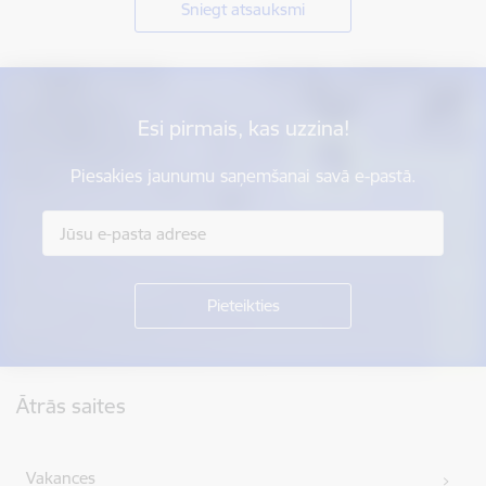
Sniegt atsauksmi
Esi pirmais, kas uzzina!
Piesakies jaunumu saņemšanai savā e-pastā.
Kājene
Ātrās saites
Vakances