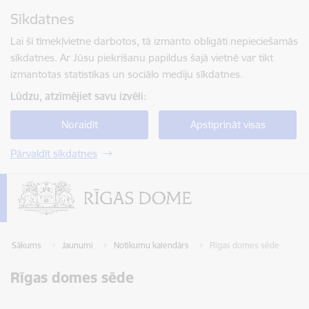
Pāriet uz lapas saturu
Sīkdatnes
Spied
lai meklētu
Enter
Lai šī tīmekļvietne darbotos, tā izmanto obligāti nepieciešamās
sīkdatnes. Ar Jūsu piekrišanu papildus šajā vietnē var tikt
izmantotas statistikas un sociālo mediju sīkdatnes.
Lūdzu, atzīmējiet savu izvēli:
Noraidīt
Apstiprināt visas
Pārvaldīt sīkdatnes
Sākums
Jaunumi
Notikumu kalendārs
Rīgas domes sēde
Rīgas domes sēde