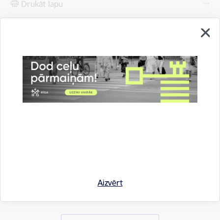
Drukāt lapu
Dalīties
Aizvērt
Vai šī informācija bija noderīga?