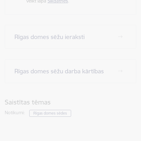
veikt lapā
Sīkdatnes
.
Rīgas domes sēžu ieraksti
Rīgas domes sēžu darba kārtības
Saistītas tēmas
Notikumi:
Rīgas domes sēdes