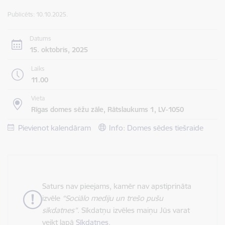
Publicēts: 10.10.2025.
Datums
15. oktobris, 2025
Laiks
11.00
Vieta
Rīgas domes sēžu zāle, Rātslaukums 1, LV-1050
Pievienot kalendāram
Info: Domes sēdes tiešraide
Saturs nav pieejams, kamēr nav apstiprināta
izvēle
“Sociālo mediju un trešo pušu
sīkdatnes”
. Sīkdatņu izvēles maiņu Jūs varat
veikt lapā
Sīkdatnes
.