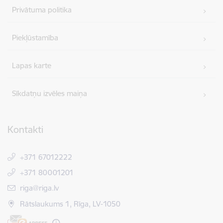
Privātuma politika
Piekļūstamība
Lapas karte
Sīkdatņu izvēles maiņa
Kontakti
+371 67012222
+371 80001201
E-pasts:
riga@riga.lv
Rātslaukums 1, Rīga, LV-1050