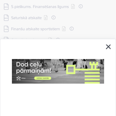
Lejupielādēt:
5.pielikums. Finansēšanas līgums
Lejupielādēt:
Saturiskā atskaite
Lejupielādēt:
Finanšu atskaite sportistiem
Lejupielādēt:
Ceļvedis konkursam
Drukāt lapu
Dalīties