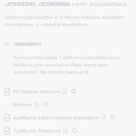
+37167037245
,
+37128660964
, e-pasts:
anrijs.lusis@riga.lv
.
Aicinām rūpīgi iepazīties ar Konkursa nolikumu, saistītajiem
dokumentiem, un ceļvedi pretendentiem.
UZMANĪBU!!!
Konkursa otra sadaļa “Līdzfinansējuma piešķiršanas
kārtība augstu sasniegumu Rīgas sporta spēļu
komandām” tiks izziņota martā-aprīlī.
Lejupielādēt:
RD Saistošie noteikumi
Lejupielādēt:
Nolikums
Lejupielādēt:
4.pielikums. Līdzfinansējuma pieprasījums
Lejupielādēt:
1.pielikums. Pieteikums