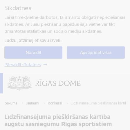
Pāriet uz lapas saturu
Sīkdatnes
Spied
lai meklētu
Enter
Lai šī tīmekļvietne darbotos, tā izmanto obligāti nepieciešamās
sīkdatnes. Ar Jūsu piekrišanu papildus šajā vietnē var tikt
izmantotas statistikas un sociālo mediju sīkdatnes.
Lūdzu, atzīmējiet savu izvēli:
Noraidīt
Apstiprināt visas
Pārvaldīt sīkdatnes
Sākums
Jaunumi
Konkursi
Līdzfinansējuma piešķiršanas kārtīb
Līdzfinansējuma piešķiršanas kārtība
augstu sasniegumu Rīgas sportistiem