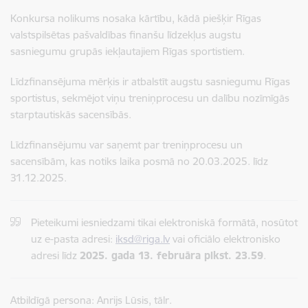
Konkursa nolikums nosaka kārtību, kādā piešķir Rīgas
valstspilsētas pašvaldības finanšu līdzekļus augstu
sasniegumu grupās iekļautajiem Rīgas sportistiem.
Līdzfinansējuma mērķis ir atbalstīt augstu sasniegumu Rīgas
sportistus, sekmējot viņu treniņprocesu un dalību nozīmīgās
starptautiskās sacensībās.
Līdzfinansējumu var saņemt par treniņprocesu un
sacensībām, kas notiks laika posmā no 20.03.2025. līdz
31.12.2025.
Pieteikumi iesniedzami tikai elektroniskā formātā, nosūtot
uz e-pasta adresi:
iksd@riga.lv
vai oficiālo elektronisko
adresi līdz
2025. gada 13. februāra plkst. 23.59
.
Atbildīgā persona: Anrijs Lūsis, tālr.