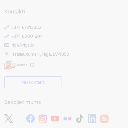
Kontakti
+371 67012222
+371 80001201
E-pasts:
riga@riga.lv
Rātslaukums 1, Rīga, LV-1050
Visi kontakti
Sekojiet mums