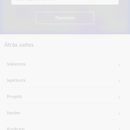
Kājene
Ātrās saites
Vakances
Iepirkumi
Projekti
Izsoles
Konkursi