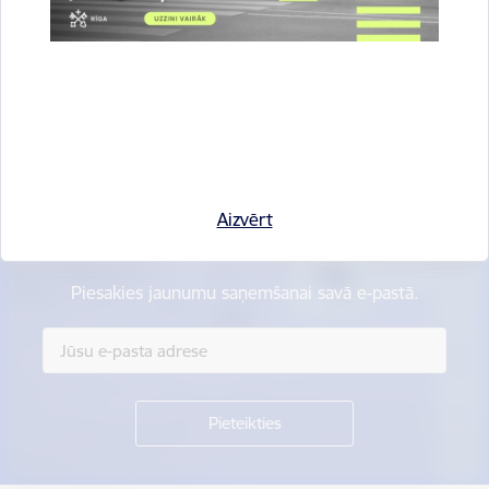
Vai šī informācija bija noderīga?
Sniegt atsauksmi
Aizvērt
Esi pirmais, kas uzzina!
Piesakies jaunumu saņemšanai savā e-pastā.