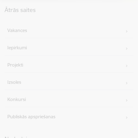
Kājene
Ātrās saites
Vakances
Iepirkumi
Projekti
Izsoles
Konkursi
Publiskās apspriešanas