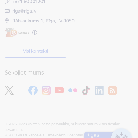
+371 80001201
E-pasts:
riga@riga.lv
Rātslaukums 1, Rīga, LV-1050
Visi kontakti
Sekojiet mums
© 2026 Rīgas valstspilsētas pašvaldība, publicētā satura visas tiesības
aizsargātas.
Rīgas
© 2020 Valsts kanceleja, Tīmekļvietņu vienotās platformas visas tiesības