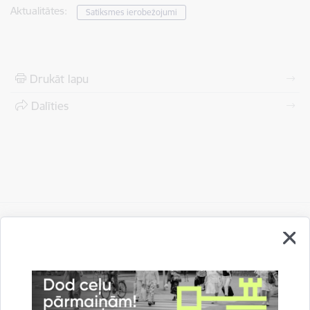
Aktualitātes:
Satiksmes ierobežojumi
Drukāt lapu
Dalīties