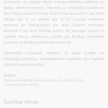
ierobežota vai īslaicīgi slēgta transportlīdzekļu satiksme un
gājēju, elektroskrejriteņu, velorikšu un velosipēdu kustība pie
ēkas Raiņa bulvārī 5/6; pie ēkas Doma laukumā 1; pie ēkām
Jēkaba ielā 11 un Jēkaba ielā 10/12; Latviešu strēlnieku
laukumā un Rātslaukuma pie ēkas Latviešu strēlnieku
laukumā 1; pie ēkas Brīvības bulvārī 36; Aspazijas bulvārī un
Zigfrīda Annas Meierovica bulvārī pie Brīvības pieminekļa
laukuma un Brīvības pieminekļa laukumā;
Sabiedriskā transporta satiksme un gājēju kustība pie
delegācijas pārstāvju apmeklējamiem objektiem tiks regulēta
atbilstoši nepieciešamībai.
Autors:
Rīgas pašvaldības Komunikācijas pārvaldes Ārējās
komunikācijas nodaļa
Saistītas tēmas