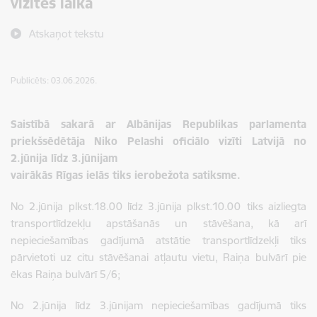
vizītes laikā
Atskaņot tekstu
Publicēts: 03.06.2026.
Saistībā sakarā ar Albānijas Republikas parlamenta
priekšsēdētāja Niko Pelashi oficiālo vizīti Latvijā no
2.jūnija līdz 3.jūnijam
vairākās Rīgas ielās tiks ierobežota satiksme.
No 2.jūnija plkst.18.00 līdz 3.jūnija plkst.10.00
tiks aizliegta
transportlīdzekļu apstāšanās un stāvēšana, kā arī
nepieciešamības gadījumā atstātie transportlīdzekļi tiks
pārvietoti uz citu stāvēšanai atļautu vietu, Raiņa bulvārī pie
ēkas Raiņa bulvārī 5/6;
No 2.jūnija līdz 3.jūnijam nepieciešamības gadījumā tiks