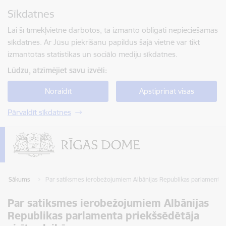
Pāriet uz lapas saturu
Sīkdatnes
Spied
lai meklētu
Enter
Lai šī tīmekļvietne darbotos, tā izmanto obligāti nepieciešamās
sīkdatnes. Ar Jūsu piekrišanu papildus šajā vietnē var tikt
izmantotas statistikas un sociālo mediju sīkdatnes.
Lūdzu, atzīmējiet savu izvēli:
Noraidīt
Apstiprināt visas
Pārvaldīt sīkdatnes
Sākums
Par satiksmes ierobežojumiem Albānijas Republikas parlamenta pr
Par satiksmes ierobežojumiem Albānijas
Republikas parlamenta priekšsēdētāja