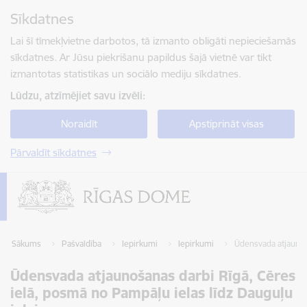
Pāriet uz lapas saturu
Sīkdatnes
Spied
lai meklētu
Enter
Lai šī tīmekļvietne darbotos, tā izmanto obligāti nepieciešamās
sīkdatnes. Ar Jūsu piekrišanu papildus šajā vietnē var tikt
izmantotas statistikas un sociālo mediju sīkdatnes.
Lūdzu, atzīmējiet savu izvēli:
Noraidīt
Apstiprināt visas
Pārvaldīt sīkdatnes
Sākums
Pašvaldība
Iepirkumi
Iepirkumi
Ūdensvada atjaunoša
Ūdensvada atjaunošanas darbi Rīgā, Cēres
ielā, posmā no Pampāļu ielas līdz Dauguļu