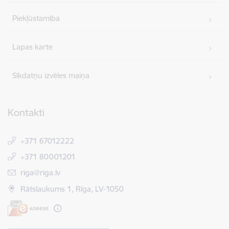
Piekļūstamība
Lapas karte
Sīkdatņu izvēles maiņa
Kontakti
+371 67012222
+371 80001201
E-pasts:
riga@riga.lv
Rātslaukums 1, Rīga, LV-1050