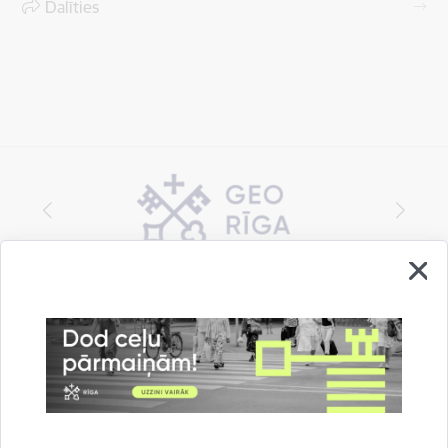
Dalīties
Vai šī informācija bija noderīga?
Sniegt atsauksmi