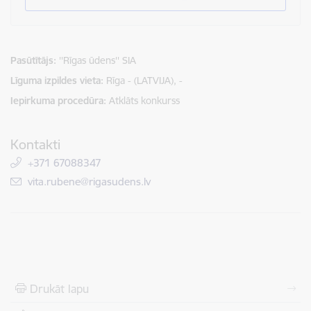
Pasūtītājs
''Rīgas ūdens'' SIA
Līguma izpildes vieta
Rīga - (LATVIJA), -
Iepirkuma procedūra
Atklāts konkurss
Kontakti
+371 67088347
E-pasts:
vita.rubene@rigasudens.lv
Drukāt lapu