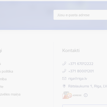
i
Kontakti
s
+371 67012222
+371 80001201
 politika
E-pasts:
riga@riga.lv
mība
Rātslaukums 1, Rīga, L
te
izvēles maiņa