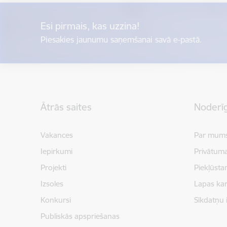
Esi pirmais, kas uzzina!
Piesakies jaunumu saņemšanai savā e-pastā.
Kājene
Ātrās saites
Noderīg
Vakances
Par mum
Iepirkumi
Privātuma
Projekti
Piekļūsta
Izsoles
Lapas kar
Konkursi
Sīkdatņu 
Publiskās apspriešanas