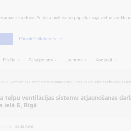
iešamās sīkdatnes. Ar Jūsu piekrišanu papildus šajā vietnē var tikt i
Pārvaldīt sīkdatnes
Pilsēta
Pakalpojumi
Jaunumi
Kontakti
 telpu ventilācijas sistēmu atjaunošanas darbi Rīgas 72.vidusskolas ēkā Ikšķiles ielā
a telpu ventilācijas sistēmu atjaunošanas dar
s ielā 6, Rīgā
s datums:
03.06.2026.