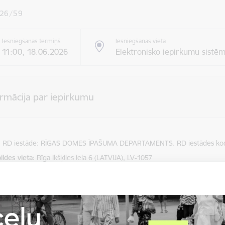
26/59
Iesniegšanas termiņš
Iesniegšanas vieta
11:00, 18.06.2026
Elektronisko iepirkumu sistē
ormācija par iepirkumu
RD iestāde: RĪGAS DOMES ĪPAŠUMA DEPARTAMENTS. RD iestādes kod
ildes vieta
Rīga Ikšķiles iela 6 (LATVIJA), LV-1057
 procedūra
Mazie iepirkumi
i