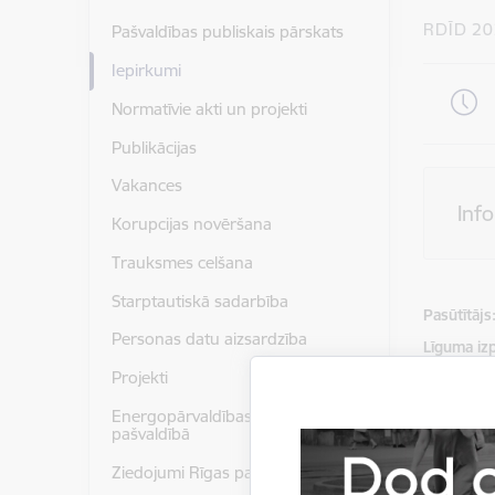
RDĪD 20
Pašvaldības publiskais pārskats
Iepirkumi
Normatīvie akti un projekti
Publikācijas
Vakances
Inf
Korupcijas novēršana
Trauksmes celšana
Starptautiskā sadarbība
Pasūtītājs
Personas datu aizsardzība
Līguma izp
Projekti
Iepirkuma
Energopārvaldības sistēma
pašvaldībā
Kontakt
Ziedojumi Rīgas pašvaldībai