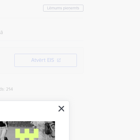
Lēmums pieņemts
mā
Atvērt EIS
s: 214