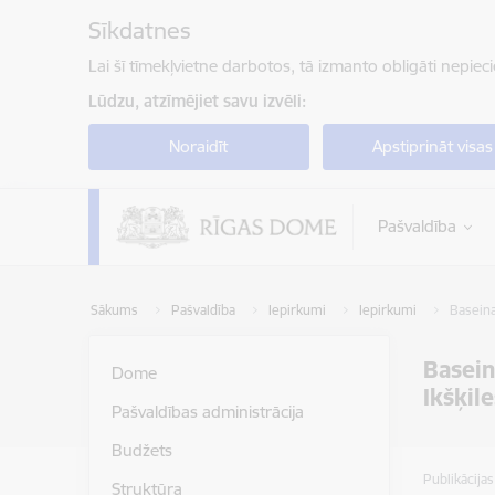
Pāriet uz lapas saturu
Sīkdatnes
Lai šī tīmekļvietne darbotos, tā izmanto obligāti nepiec
Lūdzu, atzīmējiet savu izvēli:
Noraidīt
Apstiprināt visas
Pašvaldība
Sākums
Pašvaldība
Iepirkumi
Iepirkumi
Baseina
Basein
Dome
Ikšķile
Pašvaldības administrācija
Budžets
Publikācija
Struktūra